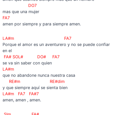
DO7
mas que una mujer
FA7
amen por siempre y para siempre amen.
LA#m FA7
Porque el amor es un aventurero y no se puede confiar
en el
FA# SOL# DO# FA7
se va sin saber con quien
LA#m
que no abandone nunca nuestra casa
RE#m RE#dim
y que siempre aquí se sienta bien
LA#m FA7 FA#7
amen, amen , amen.
SIm FA#