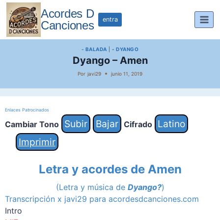
Saltar
Acordes D
al
entra
Canciones
contenido
- BALADA
|
- DYANGO
Dyango – Amen
Por
javi29
junio 11, 2019
Enlaces Patrocinados
Subir
Bajar
Latino
Cambiar Tono
Cifrado
Imprimir
Letra y acordes de Amen
(
Letra y m
úsica de
Dyango?
)
Transcripción x javi29 para acordesdcanciones.com
Intro