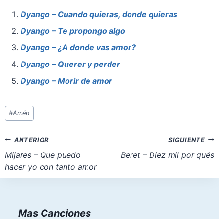
e
e
s
o
l
e
Dyango – Cuando quieras, donde quieras
b
st
A
d
Dyango – Te propongo algo
o
p
o
Dyango – ¿A donde vas amor?
o
p
n
Dyango – Querer y perder
k
Dyango – Morir de amor
Etiquetas
#
Amén
de
la
Navegación
ANTERIOR
SIGUIENTE
entrada:
de
Mijares – Que puedo
Beret – Diez mil por qués
hacer yo con tanto amor
entradas
Mas Canciones