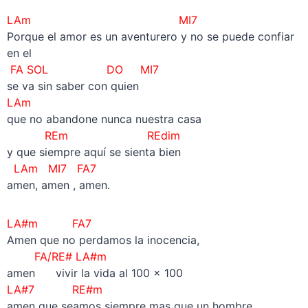
LAm MI7
Porque el amor es un aventurero y no se puede confiar
en el
FA SOL DO MI7
se va sin saber con quien
LAm
que no abandone nunca nuestra casa
REm REdim
y que siempre aquí se sienta bien
LAm MI7 FA7
amen, amen , amen.
LA#m FA7
Amen que no perdamos la inocencia,
FA/RE# LA#m
amen vivir la vida al 100 x 100
LA#7 RE#m
amen que seamos siempre mas que un hombre