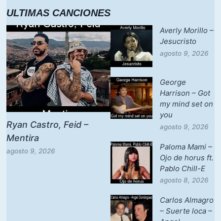
ULTIMAS CANCIONES
Averly Morillo –
Jesucristo
agosto 9, 2026
George
Harrison – Got
my mind set on
you
Ryan Castro, Feid –
agosto 9, 2026
Mentira
Paloma Mami –
agosto 9, 2026
Ojo de horus ft.
Pablo Chill-E
agosto 8, 2026
Carlos Almagro
– Suerte loca –