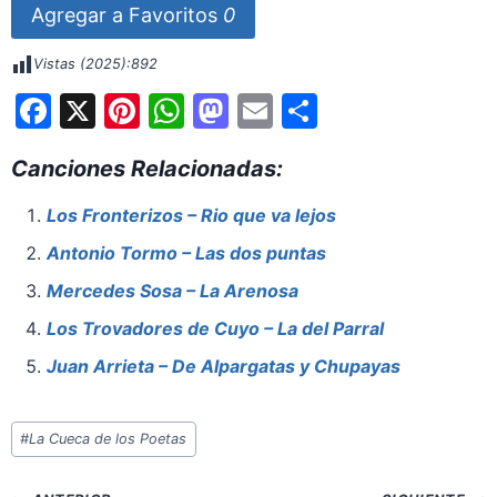
Agregar a Favoritos
0
Vistas (2025):
892
F
X
Pi
W
M
E
S
a
nt
h
a
m
h
Canciones Relacionadas:
c
er
at
st
ai
ar
e
e
s
o
l
e
Los Fronterizos – Rio que va lejos
b
st
A
d
Antonio Tormo – Las dos puntas
o
p
o
Mercedes Sosa – La Arenosa
o
p
n
Los Trovadores de Cuyo – La del Parral
k
Juan Arrieta – De Alpargatas y Chupayas
Etiquetas
#
La Cueca de los Poetas
de
la