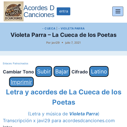
Saltar
Acordes D
al
entra
Canciones
contenido
- CUECA
|
- VIOLETA PARRA
Violeta Parra – La Cueca de los Poetas
Por
javi29
julio 7, 2021
Enlaces Patrocinados
Subir
Bajar
Latino
Cambiar Tono
Cifrado
Imprimir
Letra y acordes de La Cueca de los
Poetas
(Letra y música de
Violeta Parra
)
Transcripción x javi29 para acordesdcanciones.com