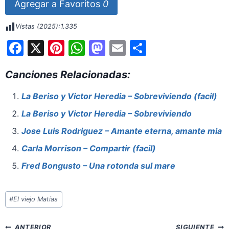
Agregar a Favoritos
0
Vistas (2025):
1.335
F
X
Pi
W
M
E
S
a
nt
h
a
m
h
Canciones Relacionadas:
c
er
at
st
ai
ar
e
e
s
o
l
e
La Beriso y Victor Heredia – Sobreviviendo (facil)
b
st
A
d
La Beriso y Victor Heredia – Sobreviviendo
o
p
o
Jose Luis Rodriguez – Amante eterna, amante mia
o
p
n
Carla Morrison – Compartir (facil)
k
Fred Bongusto – Una rotonda sul mare
Etiquetas
#
El viejo Matías
de
la
Navegación
ANTERIOR
SIGUIENTE