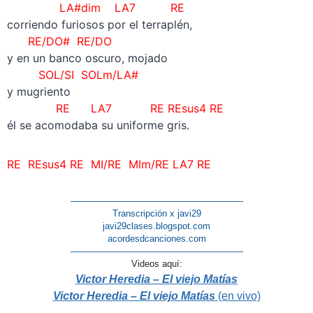
LA#dim LA7 RE
corriendo furiosos por el terraplén,
RE/DO# RE/DO
y en un banco oscuro, mojado
SOL/SI SOLm/LA#
y mugriento
RE LA7 RE
REsus4 RE
él se acomodaba su uniforme gris.
RE
REsus4 RE MI/RE MIm/RE LA7 RE
———————————————————
Transcripción x javi29
javi29clases.blogspot.com
acordesdcanciones.com
———————————————————
Videos aquí:
Victor Heredia – El viejo Matías
Victor Heredia – El viejo Matías
(en vivo)