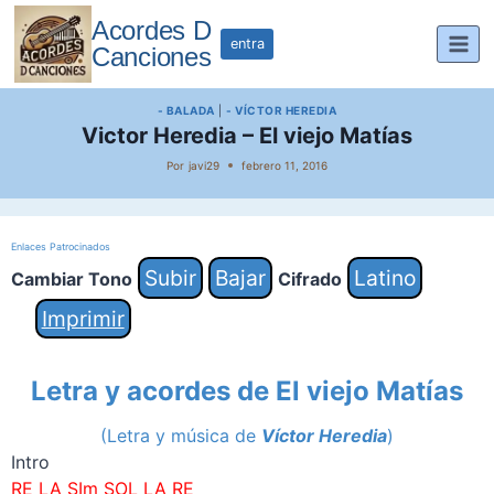
Saltar
Acordes D
al
entra
Canciones
contenido
- BALADA
|
- VÍCTOR HEREDIA
Victor Heredia – El viejo Matías
Por
javi29
febrero 11, 2016
Enlaces Patrocinados
Subir
Bajar
Latino
Cambiar Tono
Cifrado
Imprimir
Letra y acordes de
El viejo Matías
(Letra y música de
Víctor Heredia
)
Intro
RE LA SIm SOL LA RE