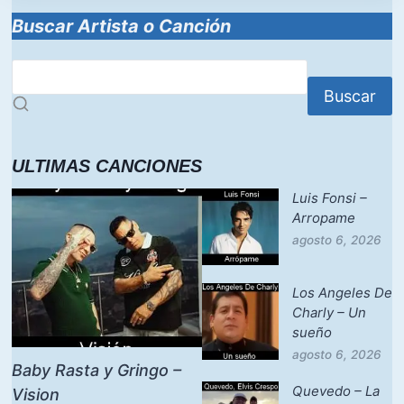
Buscar Artista o Canción
Buscar
ULTIMAS CANCIONES
Luis Fonsi –
Arropame
agosto 6, 2026
Los Angeles De
Charly – Un
sueño
agosto 6, 2026
Baby Rasta y Gringo –
Quevedo – La
Vision