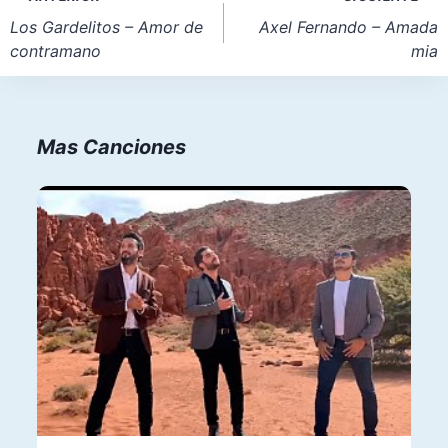
entrada:
de
Los Gardelitos – Amor de
Axel Fernando – Amada
contramano
mia
entradas
Mas Canciones