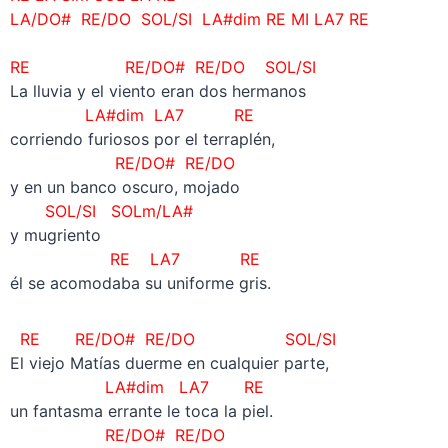
LA/DO# RE/DO SOL/SI
LA#dim RE MI LA7 RE
RE RE/DO# RE/DO SOL/SI
La lluvia y el viento eran dos hermanos
LA#dim LA7 RE
corriendo furiosos por el terraplén,
RE/DO# RE/DO
y en un banco oscuro, mojado
SOL/SI SOLm/LA#
y mugriento
RE LA7 RE
él se acomodaba su uniforme gris.
RE RE/DO# RE/DO
SOL/SI
El viejo Matías duerme en cualquier parte,
LA#dim LA7 RE
un fantasma errante le toca la piel.
RE/DO# RE/DO