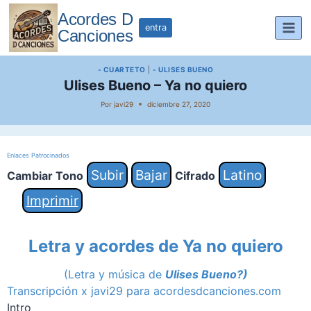
Saltar
Acordes D
al
entra
Canciones
contenido
- CUARTETO
|
- ULISES BUENO
Ulises Bueno – Ya no quiero
Por
javi29
diciembre 27, 2020
Enlaces Patrocinados
Subir
Bajar
Latino
Cambiar Tono
Cifrado
Imprimir
Letra y acordes de Ya no quiero
(Letra y música de
Ulises Bueno?)
Transcripción x javi29 para acordesdcanciones.com
Intro