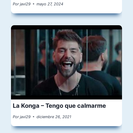
Por
javi29
mayo 27, 2024
La Konga – Tengo que calmarme
Por
javi29
diciembre 26, 2021