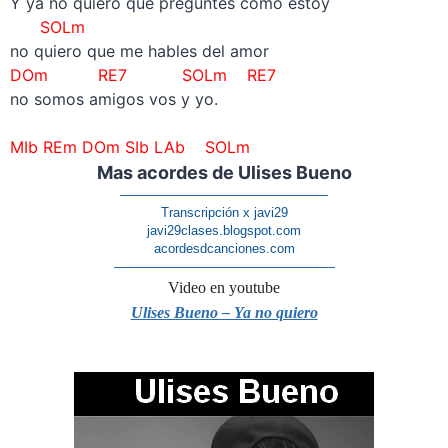
Y ya no quiero que preguntes como estoy
SOLm
no quiero que me hables del amor
DOm RE7 SOLm RE7
no somos amigos vos y yo.
–
MIb REm DOm SIb LAb SOLm
Mas acordes de Ulises Bueno
————————————————
Transcripción x javi29
javi29clases.blogspot.com
acordesdcanciones.com
—————————————————
Video en youtube
Ulises Bueno – Ya no quiero