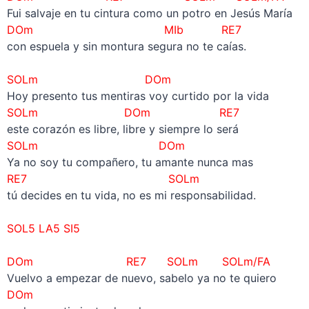
Fui salvaje en tu cintura como un potro en Jesús María
DOm MIb RE7
con espuela y sin montura segura no te caías.
–
SOLm DOm
Hoy presento tus mentiras voy curtido por la vida
SOLm DOm RE7
este corazón es libre, libre y siempre lo será
SOLm DOm
Ya no soy tu compañero, tu amante nunca mas
RE7 SOLm
tú decides en tu vida, no es mi responsabilidad.
–
SOL5 LA5 SI5
–
DOm RE7 SOLm SOLm/FA
Vuelvo a empezar de nuevo, sabelo ya no te quiero
DOm