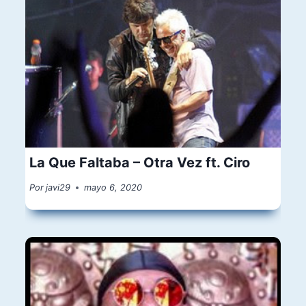
La Que Faltaba – Otra Vez ft. Ciro
Por
javi29
mayo 6, 2020