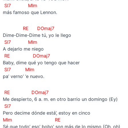
SI7
MIm
más famoso que Lennon.
RE DOmaj7
Dime-Dime-Dime tú, yo le llego
SI7
MIm
A dejarlo me niego
RE DOmaj7
Baby, dime qué yo tengo que hacer
SI7
MIm
pa’ verno’ ‘e nuevo.
RE DOmaj7
Me despierto, 6 a. m. en otro barrio un domingo (Ey)
SI7
Pero decime dónde está’, estoy en cinco
MIm RE
Sé que todo’ eso’ bobo’ son más de lo mismo (Oh, oh)