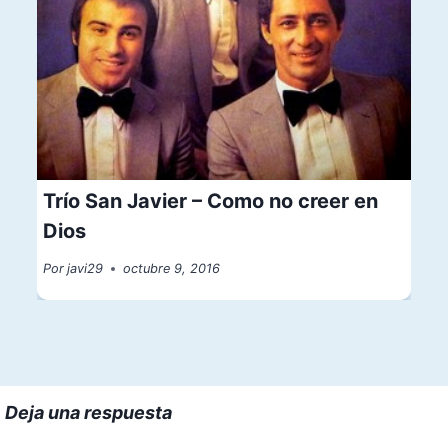
Trío San Javier – Como no creer en
Dios
Por
javi29
octubre 9, 2016
Deja una respuesta