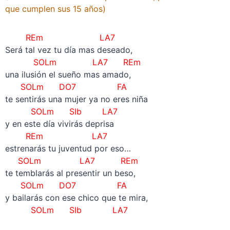
que cumplen sus 15 años)
REm LA7
Será tal vez tu día mas deseado,
SOLm LA7 REm
una ilusión el sueño mas amado,
SOLm DO7 FA
te sentirás una mujer ya no eres niña
SOLm SIb LA7
y en este día vivirás deprisa
REm LA7
estrenarás tu juventud por eso…
SOLm LA7 REm
te temblarás al presentir un beso,
SOLm DO7 FA
y bailarás con ese chico que te mira,
SOLm SIb LA7