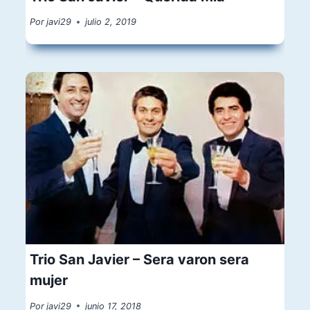
Por
javi29
julio 2, 2019
Trio San Javier – Sera varon sera
mujer
Por
javi29
junio 17, 2018