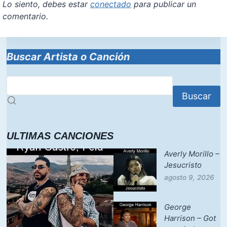
Lo siento, debes estar
conectado
para publicar un
comentario.
Buscar Artista o Canción
Buscar
ULTIMAS CANCIONES
Averly Morillo –
Jesucristo
agosto 9, 2026
George
Harrison – Got