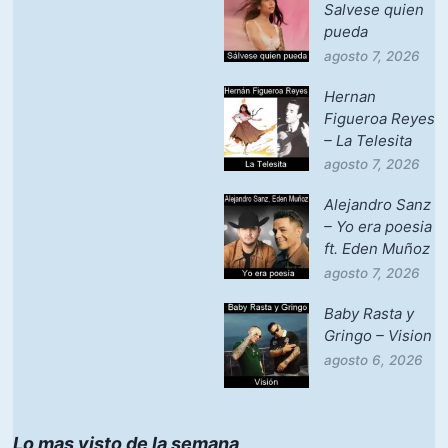
Salvese quien
pueda
agosto 7, 2026
Hernan
Figueroa Reyes
– La Telesita
agosto 7, 2026
Alejandro Sanz
– Yo era poesia
ft. Eden Muñoz
agosto 7, 2026
Baby Rasta y
Gringo – Vision
agosto 6, 2026
Lo mas visto de la semana