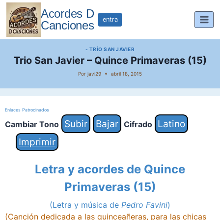
Saltar
Acordes D
al
entra
Canciones
contenido
- TRÍO SAN JAVIER
Trio San Javier – Quince Primaveras (15)
Por
javi29
abril 18, 2015
Enlaces Patrocinados
Subir
Bajar
Latino
Cambiar Tono
Cifrado
Imprimir
Letra y acordes de Quince
Primaveras (15)
(Letra y música de
Pedro Favini
)
(Canción dedicada a las quinceañeras, para las chicas