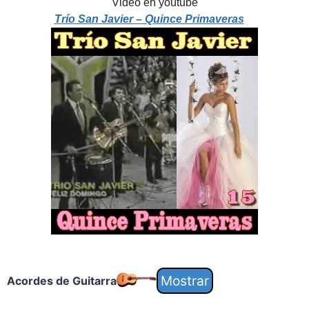
Video en youtube
Trío San Javier – Quince Primaveras
Acordes de Guitarra