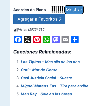
Acordes de Piano
Agregar a Favoritos
0
Vistas (2025):
385
F
X
Pi
W
M
E
S
a
nt
h
a
m
h
Canciones Relacionadas:
c
er
at
st
ai
ar
e
e
s
o
l
e
Los Tipitos – Mas alla de los dos
b
st
A
d
Coti – Mar de Gente
o
p
o
Casi Justicia Social – Suerte
o
p
n
Miguel Mateos Zas – Tira para arriba
k
Man Ray – Sola en los bares