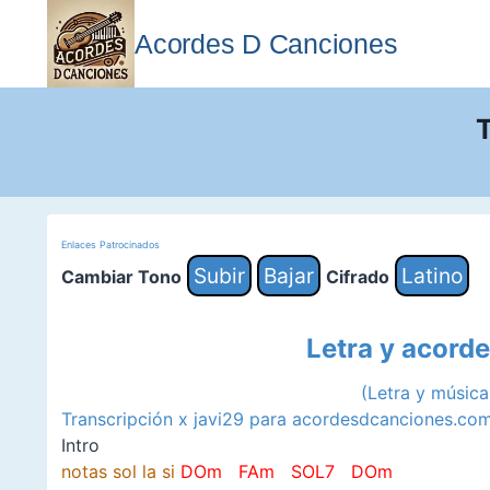
Saltar
al
Acordes D Canciones
contenido
T
Enlaces Patrocinados
Subir
Bajar
Latino
Cambiar Tono
Cifrado
Letra y acord
(Letra y músic
Transcripción x javi29 para acordesdcanciones.co
Intro
notas sol la si
DOm FAm SOL7 DOm