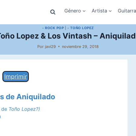
Género
Artista
Guitarr
- ROCK POP
|
- TOÑO LOPEZ
oño Lopez & Los Vintash – Aniquila
Por
javi29
noviembre 29, 2018
Imprimir
es de Aniquilado
a de
Toño Lopez?)
m