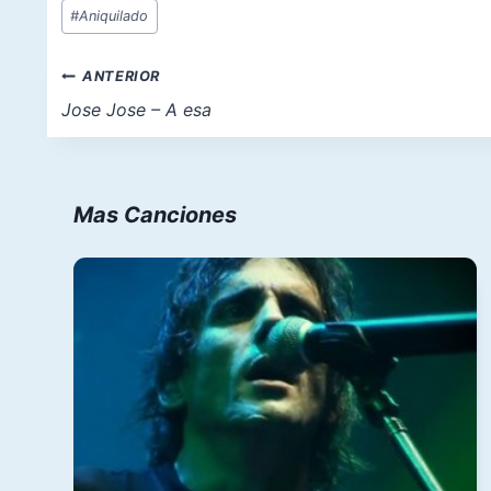
Etiquetas
#
Aniquilado
de
la
Navegación
ANTERIOR
entrada:
de
Jose Jose – A esa
entradas
Mas Canciones