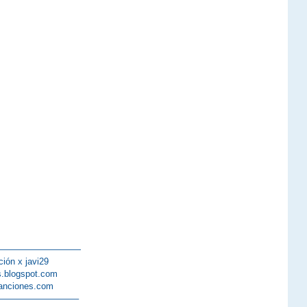
——————————
ción x javi29
s.blogspot.com
anciones.com
—————————–