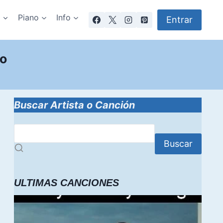
a
Piano
Info
Entrar
do
Buscar Artista o Canción
Buscar
ULTIMAS CANCIONES