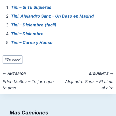
e
e
s
o
l
e
Tini – Si Tu Supieras
b
st
A
d
Tini, Alejandro Sanz – Un Beso en Madrid
o
p
o
Tini – Diciembre (facil)
o
p
n
Tini – Diciembre
k
Tini – Carne y Hueso
Etiquetas
#
De papel
de
la
Navegación
ANTERIOR
SIGUIENTE
entrada:
de
Eden Muñoz – Te juro que
Alejandro Sanz – El alma
te amo
al aire
entradas
Mas Canciones