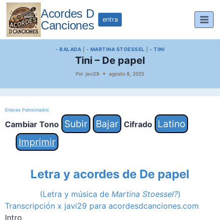
Saltar
Acordes D
al
entra
Canciones
contenido
- BALADA
|
- MARTINA STOESSEL
|
- TINI
Tini – De papel
Por
javi29
agosto 8, 2025
Enlaces Patrocinados
Subir
Bajar
Latino
Cambiar Tono
Cifrado
Imprimir
Letra y acordes de De papel
(Letra y música de
Martina Stoessel?
)
Transcripción x javi29 para acordesdcanciones.com
Intro