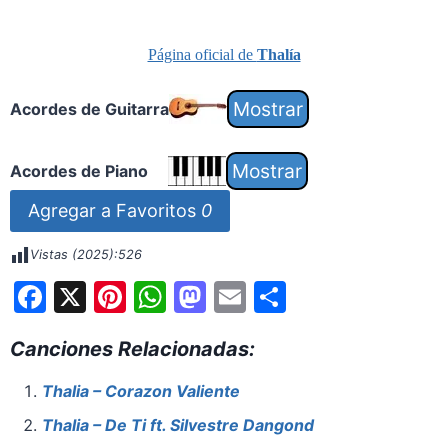
Página oficial de
Thalía
Acordes de Guitarra
Acordes de Piano
Agregar a Favoritos
0
Vistas (2025):
526
F
X
Pi
W
M
E
S
a
nt
h
a
m
h
Canciones Relacionadas:
c
er
at
st
ai
ar
e
e
s
o
l
e
Thalia – Corazon Valiente
b
st
A
d
Thalia – De Ti ft. Silvestre Dangond