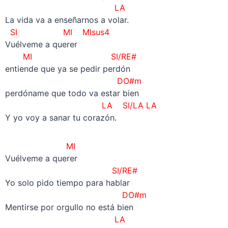
LA
La vida va a enseñarnos a volar.
SI
MI MIsus4
Vuélveme a querer
MI SI/RE#
entiende que ya se pedir perdón
DO#m
perdóname que todo va estar bien
LA
SI/LA LA
Y yo voy a sanar tu corazón.
MI
Vuélveme a querer
SI/RE#
Yo solo pido tiempo para hablar
DO#m
Mentirse por orgullo no está bien
LA