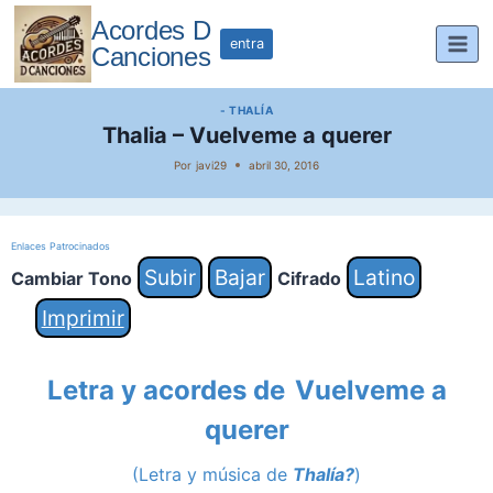
Saltar
Acordes D
al
entra
Canciones
contenido
- THALÍA
Thalia – Vuelveme a querer
Por
javi29
abril 30, 2016
Enlaces Patrocinados
Subir
Bajar
Latino
Cambiar Tono
Cifrado
Imprimir
Letra y acordes de
Vuelveme a
querer
(Letra y música de
Thalía?
)