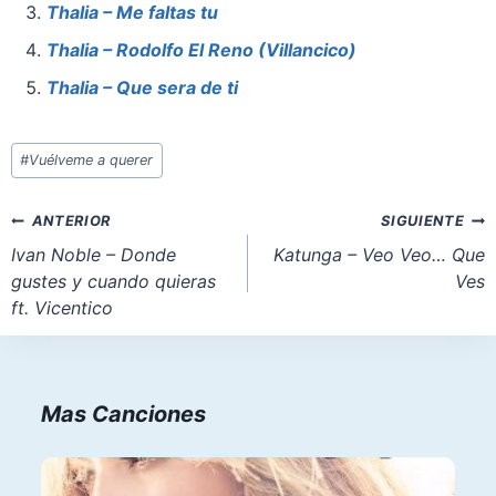
o
p
o
Thalia – Me faltas tu
o
p
n
Thalia – Rodolfo El Reno (Villancico)
k
Thalia – Que sera de ti
Etiquetas
#
Vuélveme a querer
de
la
Navegación
ANTERIOR
SIGUIENTE
entrada:
de
Ivan Noble – Donde
Katunga – Veo Veo… Que
gustes y cuando quieras
Ves
entradas
ft. Vicentico
Mas Canciones