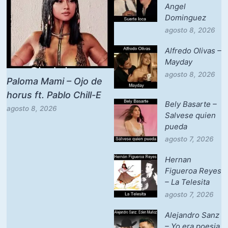
Angel
Dominguez
agosto 8, 2026
Alfredo Olivas –
Mayday
agosto 8, 2026
Paloma Mami – Ojo de
horus ft. Pablo Chill-E
Bely Basarte –
agosto 8, 2026
Salvese quien
pueda
agosto 7, 2026
Hernan
Figueroa Reyes
– La Telesita
agosto 7, 2026
Alejandro Sanz
– Yo era poesia