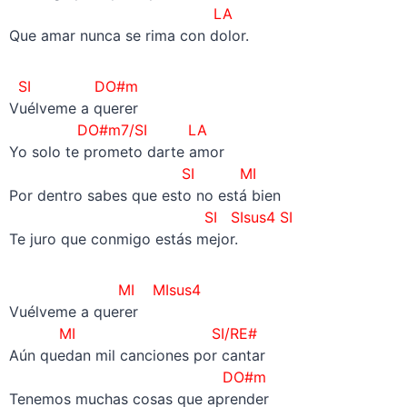
LA
Que amar nunca se rima con dolor.
SI
DO#m
Vuélveme a querer
DO#m7/SI LA
Yo solo te prometo darte amor
SI MI
Por dentro sabes que esto no está bien
SI SIsus4 SI
Te juro que conmigo estás mejor.
MI MIsus4
Vuélveme a querer
MI SI/RE#
Aún quedan mil canciones por cantar
DO#m
Tenemos muchas cosas que aprender