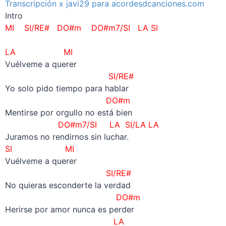
Transcripción x javi29 para acordesdcanciones.com
Intro
MI SI/RE# DO#m DO#m7/SI LA SI
LA MI
Vuélveme a querer
SI/RE#
Yo solo pido tiempo para hablar
DO#m
Mentirse por orgullo no está bien
DO#m7/SI LA SI/LA LA
Juramos no rendirnos sin luchar.
SI MI
Vuélveme a querer
SI/RE#
No quieras esconderte la verdad
DO#m
Herirse por amor nunca es perder
LA