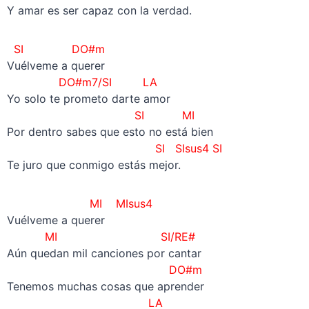
Y amar es ser capaz con la verdad.
SI
DO#m
Vuélveme a querer
DO#m7/SI LA
Yo solo te prometo darte amor
SI MI
Por dentro sabes que esto no está bien
SI SIsus4 SI
Te juro que conmigo estás mejor.
MI MIsus4
Vuélveme a querer
MI SI/RE#
Aún quedan mil canciones por cantar
DO#m
Tenemos muchas cosas que aprender
LA