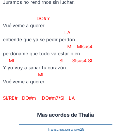
Juramos no rendirnos sin luchar.
DO#m
Vuélveme a querer
LA
entiende que ya se pedir perdón
MI MIsus4
perdóname que todo va estar bien
MI
SI SIsus4 SI
Y yo voy a sanar tu corazón…
MI
Vuélveme a querer…
SI/RE# DO#m DO#m7/SI LA
Mas acordes de Thalía
————————————————————————–
Transcripción x javi29