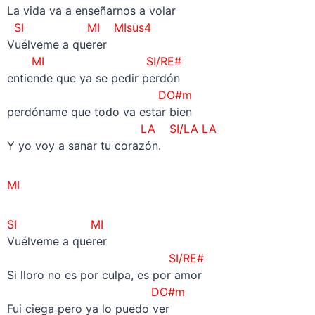
La vida va a enseñarnos a volar
SI
MI MIsus4
Vuélveme a querer
MI SI/RE#
entiende que ya se pedir perdón
DO#m
perdóname que todo va estar bien
LA
SI/LA LA
Y yo voy a sanar tu corazón.
MI
SI MI
Vuélveme a querer
SI/RE#
Si lloro no es por culpa, es por amor
DO#m
Fui ciega pero ya lo puedo ver