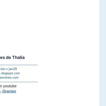
es de Thalía
————————————-
ción x javi29
s.blogspot.com
anciones.com
————————————–
n youtube
– Gracias