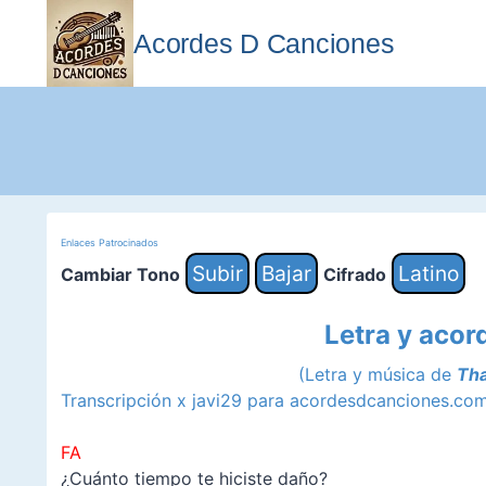
Saltar
al
Acordes D Canciones
contenido
Enlaces Patrocinados
Subir
Bajar
Latino
Cambiar Tono
Cifrado
Letra y acor
(Letra y música de
Tha
Transcripción x javi29 para acordesdcanciones.co
FA
¿Cuánto tiempo te hiciste daño?