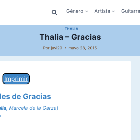
Género
Artista
Guitarr
- THALÍA
Thalia – Gracias
Por
javi29
mayo 28, 2015
Imprimir
des de Gracias
lía
, Marcela de la Garza
)
m