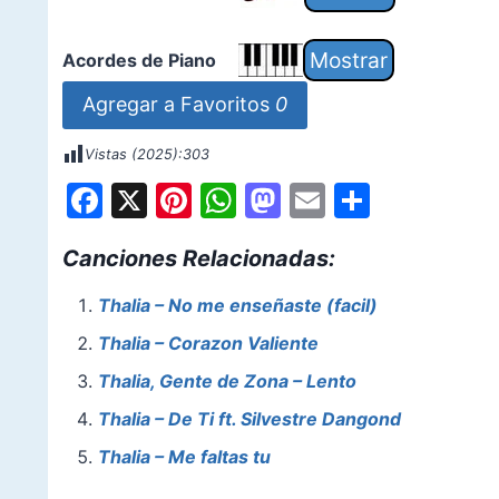
Acordes de Piano
Agregar a Favoritos
0
Vistas (2025):
303
F
X
Pi
W
M
E
S
a
nt
h
a
m
h
Canciones Relacionadas:
c
er
at
st
ai
ar
e
e
s
o
l
e
Thalia – No me enseñaste (facil)
b
st
A
d
Thalia – Corazon Valiente
o
p
o
Thalia, Gente de Zona – Lento
o
p
n
Thalia – De Ti ft. Silvestre Dangond
k
Thalia – Me faltas tu