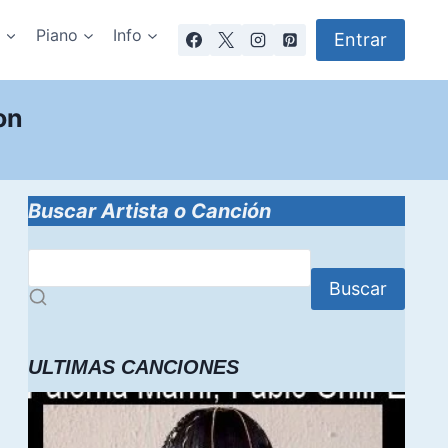
a
Piano
Info
Entrar
on
Buscar Artista o Canción
Buscar
ULTIMAS CANCIONES