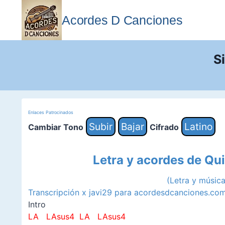
Saltar
al
Acordes D Canciones
contenido
S
Enlaces Patrocinados
Subir
Bajar
Latino
Cambiar Tono
Cifrado
Letra y acordes de Qu
(Letra y músic
Transcripción x javi29 para acordesdcanciones.co
Intro
LA LAsus4 LA LAsus4