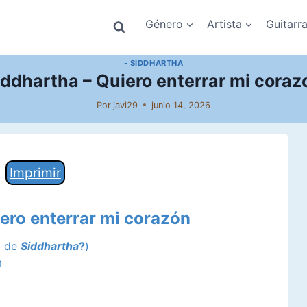
Género
Artista
Guitarr
- SIDDHARTHA
iddhartha – Quiero enterrar mi coraz
Por
javi29
junio 14, 2026
Imprimir
iero enterrar mi corazón
a de
Siddhartha
?
)
m