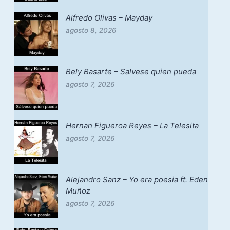
Alfredo Olivas – Mayday
agosto 8, 2026
Bely Basarte – Salvese quien pueda
agosto 7, 2026
Hernan Figueroa Reyes – La Telesita
agosto 7, 2026
Alejandro Sanz – Yo era poesia ft. Eden
Muñoz
agosto 7, 2026