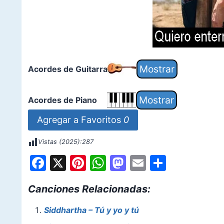
Acordes de Guitarra
Acordes de Piano
Agregar a Favoritos
0
Vistas (2025):
287
F
X
Pi
W
M
E
S
a
nt
h
a
m
h
Canciones Relacionadas:
c
er
at
st
ai
ar
e
e
s
o
l
e
Siddhartha – Tú y yo y tú