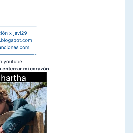
———————–
ión x javi29
s.blogspot.com
anciones.com
———————-
n youtube
o enterrar mi corazón