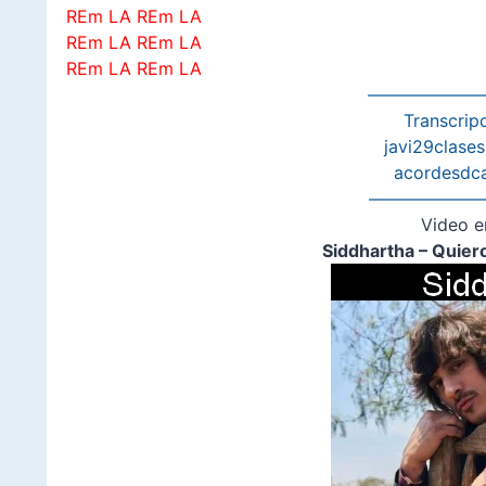
REm LA REm LA
REm LA REm LA
REm LA REm LA
———————
Transcripc
javi29clase
acordesdc
———————
Video e
Siddhartha – Quier