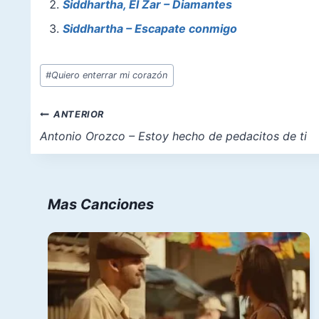
b
st
A
d
Siddhartha, El Zar – Diamantes
o
p
o
Siddhartha – Escapate conmigo
o
p
n
k
Etiquetas
#
Quiero enterrar mi corazón
de
la
Navegación
ANTERIOR
entrada:
de
Antonio Orozco – Estoy hecho de pedacitos de ti
entradas
Mas Canciones