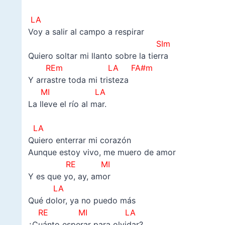
LA
Voy a salir al campo a respirar
SIm
Quiero soltar mi llanto sobre la tierra
REm LA FA#m
Y arrastre toda mi tristeza
MI LA
La lleve el río al mar.
–
LA
Quiero enterrar mi corazón
Aunque estoy vivo, me muero de amor
RE MI
Y es que yo, ay, amor
LA
Qué dolor, ya no puedo más
RE MI LA
¿Cuánto esperar para olvidar?