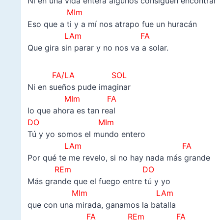
Ni en una vida entera algunos consiguen encontrar
MIm
Eso que a ti y a mí nos atrapo fue un huracán
LAm FA
Que gira sin parar y no nos va a solar.
FA/LA SOL
Ni en sueños pude imaginar
MIm FA
lo que ahora es tan real
DO MIm
Tú y yo somos el mundo entero
LAm FA
Por qué te me revelo, si no hay nada más grande
REm DO
Más grande que el fuego entre tú y yo
MIm LAm
que con una mirada, ganamos la batalla
FA REm FA