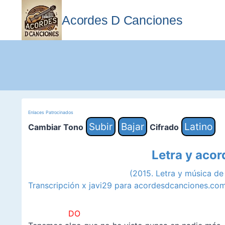
Saltar
al
Acordes D Canciones
contenido
Enlaces Patrocinados
Subir
Bajar
Latino
Cambiar Tono
Cifrado
Letra y acor
(2015. Letra y música d
Transcripción x javi29 para acordesdcanciones.co
DO