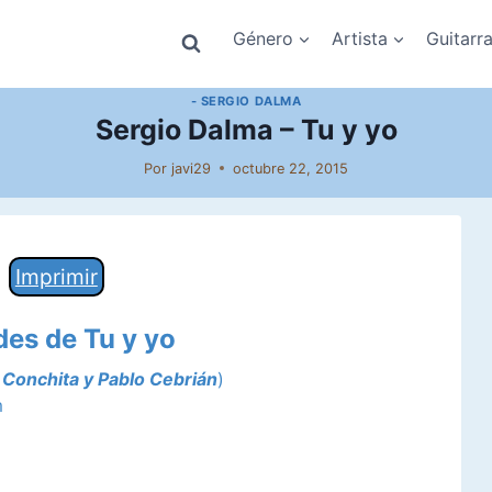
Género
Artista
Guitarr
- SERGIO DALMA
Sergio Dalma – Tu y yo
Por
javi29
octubre 22, 2015
Imprimir
des de Tu y yo
e
Conchita y Pablo Cebrián
)
m