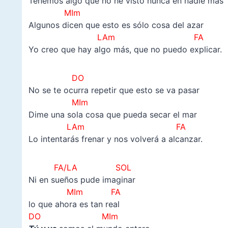
Tenemos algo que no he visto nunca en nadie más
MIm
Algunos dicen que esto es sólo cosa del azar
LAm FA
Yo creo que hay algo más, que no puedo explicar.
DO
No se te ocurra repetir que esto se va pasar
MIm
Dime una sola cosa que pueda secar el mar
LAm FA
Lo intentarás frenar y nos volverá a alcanzar.
FA/LA SOL
Ni en sueños pude imaginar
MIm FA
lo que ahora es tan real
DO MIm