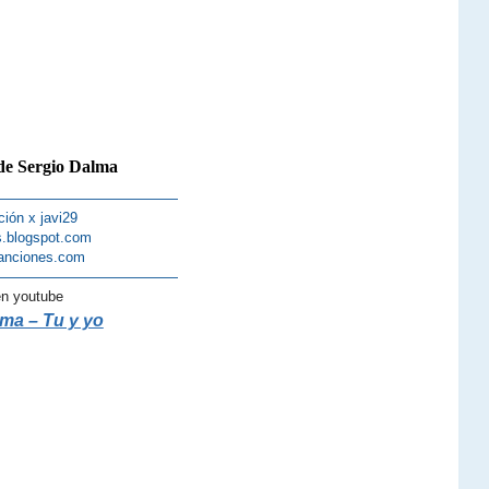
de Sergio Dalma
—————————————
ción x javi29
s.blogspot.com
anciones.com
—————————————
en youtube
ma – Tu y yo