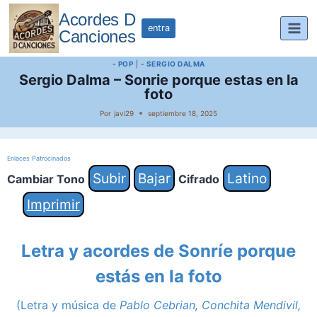
Saltar
Acordes D
al
entra
Canciones
contenido
- POP
|
- SERGIO DALMA
Sergio Dalma – Sonrie porque estas en la
foto
Por
javi29
septiembre 18, 2025
Enlaces Patrocinados
Subir
Bajar
Latino
Cambiar Tono
Cifrado
Imprimir
Letra y acordes de Sonríe porque
estás en la foto
(Letra y música de
Pablo Cebrian, Conchita Mendivil,