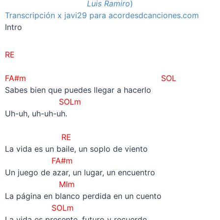
Luis Ramiro
)
Transcripción x javi29 para acordesdcanciones.com
Intro
RE
–
FA#m SOL
Sabes bien que puedes llegar a hacerlo
SOLm
Uh-uh, uh-uh-uh.
–
RE
La vida es un baile, un soplo de viento
FA#m
Un juego de azar, un lugar, un encuentro
MIm
La página en blanco perdida en un cuento
SOLm
La vida es presente, futuro y recuerdo