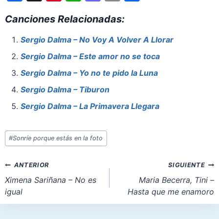
a
nt
h
a
m
h
Canciones Relacionadas:
c
er
at
st
ai
ar
e
e
s
o
l
e
Sergio Dalma – No Voy A Volver A Llorar
b
st
A
d
Sergio Dalma – Este amor no se toca
o
p
o
Sergio Dalma – Yo no te pido la Luna
o
p
n
Sergio Dalma – Tiburon
k
Sergio Dalma – La Primavera Llegara
Etiquetas
#
Sonríe porque estás en la foto
de
la
Navegación
ANTERIOR
SIGUIENTE
entrada:
de
Ximena Sariñana – No es
Maria Becerra, Tini –
igual
Hasta que me enamoro
entradas