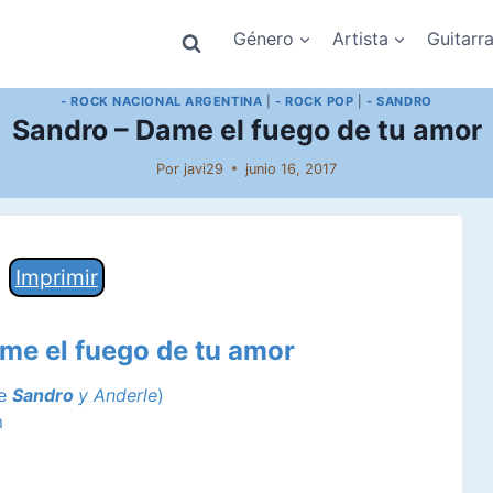
Género
Artista
Guitarr
- ROCK NACIONAL ARGENTINA
|
- ROCK POP
|
- SANDRO
Sandro – Dame el fuego de tu amor
Por
javi29
junio 16, 2017
Imprimir
ame el fuego de tu amor
de
Sandro
y Anderle
)
m