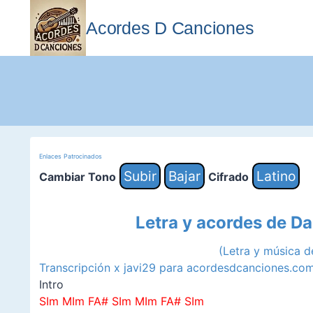
Saltar
al
Acordes D Canciones
contenido
Enlaces Patrocinados
Subir
Bajar
Latino
Cambiar Tono
Cifrado
Letra y acordes de D
(Letra y música 
Transcripción x javi29 para acordesdcanciones.co
Intro
SIm MIm FA# SIm MIm FA# SIm