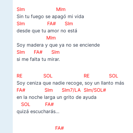
–
SIm MIm
Sin tu fuego se apagó mi vida
SIm FA# SIm
desde que tu amor no está
MIm
Soy madera y que ya no se enciende
SIm FA# SIm
si me falta tu mirar.
RE SOL RE SOL
Soy ceniza que nadie recoge, soy un llanto más
FA# SIm SIm7/LA SIm/SOL#
en la noche larga un grito de ayuda
SOL FA#
quizá escucharás…
FA#