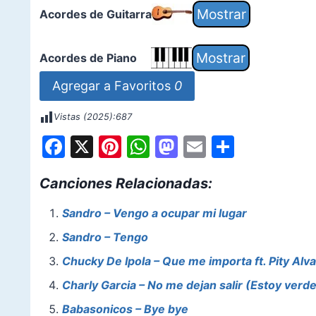
Acordes de Guitarra
Acordes de Piano
Agregar a Favoritos
0
Vistas (2025):
687
F
X
Pi
W
M
E
S
a
nt
h
a
m
h
Canciones Relacionadas:
c
er
at
st
ai
ar
e
e
s
o
l
e
Sandro – Vengo a ocupar mi lugar
b
st
A
d
Sandro – Tengo
o
p
o
Chucky De Ipola – Que me importa ft. Pity Alv
o
p
n
Charly Garcia – No me dejan salir (Estoy verde
k
Babasonicos – Bye bye