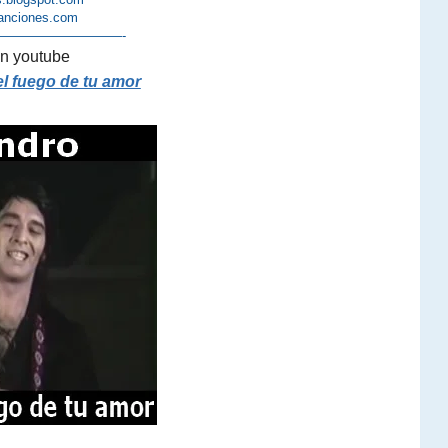
anciones.com
——————————-
n youtube
l fuego de tu amor