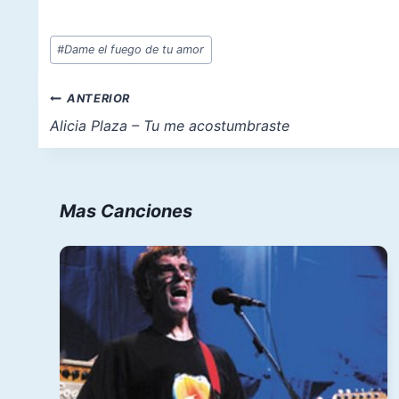
Etiquetas
#
Dame el fuego de tu amor
de
la
Navegación
ANTERIOR
entrada:
de
Alicia Plaza – Tu me acostumbraste
entradas
Mas Canciones