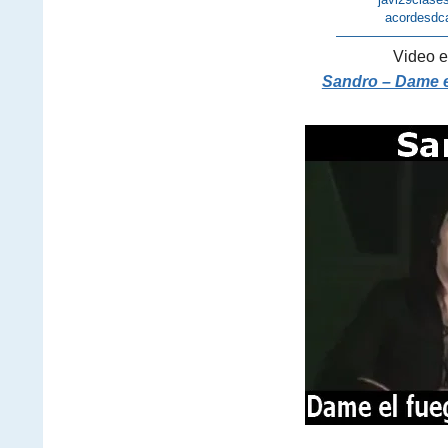
acordesdc
————————
Video e
Sandro – Dame e