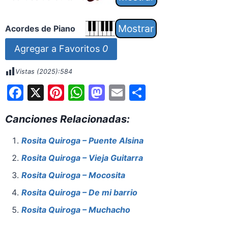
Acordes de Piano
Agregar a Favoritos
0
Vistas (2025):
584
F
X
Pi
W
M
E
S
a
nt
h
a
m
h
Canciones Relacionadas:
c
er
at
st
ai
ar
e
e
s
o
l
e
Rosita Quiroga – Puente Alsina
b
st
A
d
Rosita Quiroga – Vieja Guitarra
o
p
o
Rosita Quiroga – Mocosita
o
p
n
Rosita Quiroga – De mi barrio
k
Rosita Quiroga – Muchacho