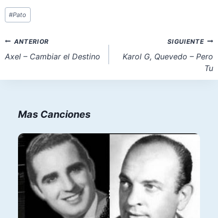
Etiquetas
#
Pato
de
la
Navegación
ANTERIOR
SIGUIENTE
entrada:
de
Axel – Cambiar el Destino
Karol G, Quevedo – Pero
Tu
entradas
Mas Canciones