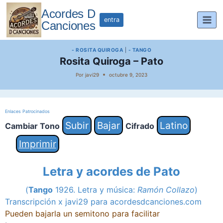
Saltar
Acordes D
al
entra
Canciones
contenido
- ROSITA QUIROGA
|
- TANGO
Rosita Quiroga – Pato
Por
javi29
octubre 9, 2023
Enlaces Patrocinados
Subir
Bajar
Latino
Cambiar Tono
Cifrado
Imprimir
Letra y acordes de Pato
(
Tango
1926. Letra y música:
Ramón Collazo
)
Transcripción x javi29 para acordesdcanciones.com
Pueden bajarla un semitono para facilitar