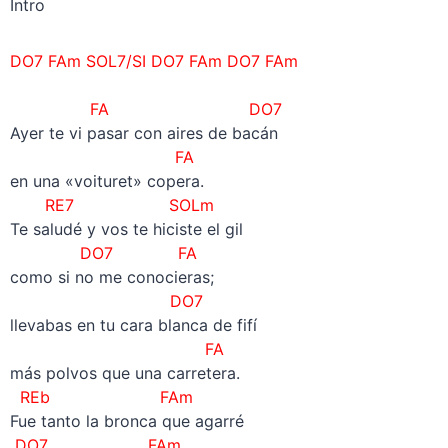
Intro
DO7 FAm SOL7/SI DO7 FAm
DO7 FAm
–
FA DO7
Ayer te vi pasar con aires de bacán
FA
en una «voituret» copera.
RE7 SOLm
Te saludé y vos te hiciste el gil
DO7 FA
como si no me conocieras;
DO7
llevabas en tu cara blanca de fifí
FA
más polvos que una carretera.
REb FAm
Fue tanto la bronca que agarré
DO7 FAm