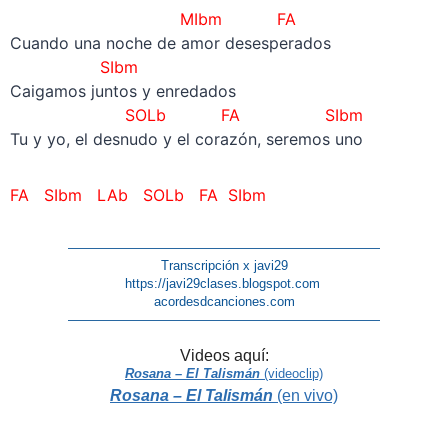
MIbm FA
Cuando una noche de amor desesperados
SIbm
Caigamos juntos y enredados
SOLb FA
SIbm
Tu y yo, el desnudo y el corazón, seremos uno
FA
SIbm
LAb SOLb FA
SIbm
————————————————————————
Transcripción x javi29
https://javi29clases.blogspot.com
acordesdcanciones.com
————————————————————————
Videos aquí:
Rosana – El Talismán
(videoclip)
Rosana – El Talismán
(en vivo)