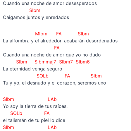
Cuando una noche de amor desesperados
SIbm
Caigamos juntos y enredados
MIbm FA
SIbm
La alfombra y el alrededor, acabarán desordenados
FA
Cuando una noche de amor que yo no dudo
SIbm SIbmmaj7 SIbm7 SIbm6
La eternidad venga seguro
SOLb FA
SIbm
Tu y yo, el desnudo y el corazón, seremos uno
SIbm
LAb
Yo soy la tierra de tus raíces,
SOLb FA
el talismán de tu piel lo dice
SIbm
LAb