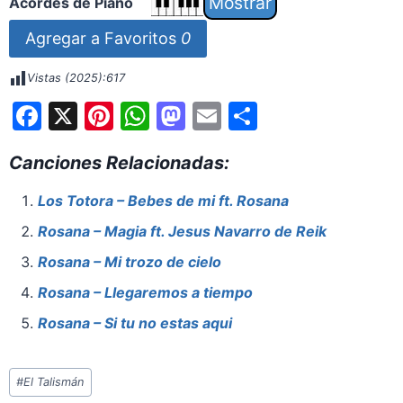
Acordes de Piano
Agregar a Favoritos
0
Vistas (2025):
617
F
X
Pi
W
M
E
S
a
nt
h
a
m
h
Canciones Relacionadas:
c
er
at
st
ai
ar
e
e
s
o
l
e
Los Totora – Bebes de mi ft. Rosana
b
st
A
d
Rosana – Magia ft. Jesus Navarro de Reik
o
p
o
Rosana – Mi trozo de cielo
o
p
n
Rosana – Llegaremos a tiempo
k
Rosana – Si tu no estas aqui
Etiquetas
#
El Talismán
de