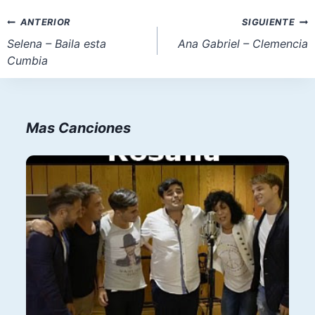
la
Navegación
ANTERIOR
SIGUIENTE
entrada:
de
Selena – Baila esta
Ana Gabriel – Clemencia
Cumbia
entradas
Mas Canciones