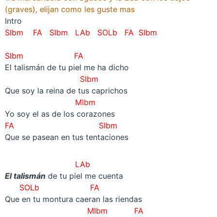
(graves), elijan como les guste mas
Intro
SIbm FA
SIbm
LAb SOLb FA
SIbm
SIbm FA
El talismán de tu piel me ha dicho
SIbm
Que soy la reina de tus caprichos
MIbm
Yo soy el as de los corazones
FA
SIbm
Que se pasean en tus tentaciones
LAb
El talismán
de tu piel me cuenta
SOLb FA
Que en tu montura caeran las riendas
MIbm FA