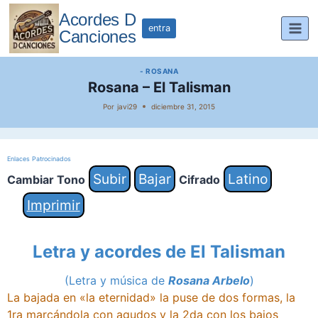
Saltar
Acordes D
al
entra
Canciones
contenido
- ROSANA
Rosana – El Talisman
Por
javi29
diciembre 31, 2015
Enlaces Patrocinados
Subir
Bajar
Latino
Cambiar Tono
Cifrado
Imprimir
Letra y acordes de
El Talisman
(Letra y música de
Rosana Arbelo
)
La bajada en «la eternidad» la puse de dos formas, la
1ra marcándola con agudos y la 2da con los bajos