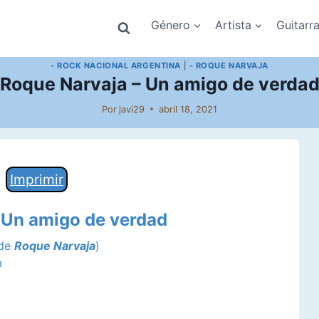
Género
Artista
Guitarr
- ROCK NACIONAL ARGENTINA
|
- ROQUE NARVAJA
Roque Narvaja – Un amigo de verda
Por
javi29
abril 18, 2021
Imprimir
e Un amigo de verdad
 de
Roque Narvaja
)
m