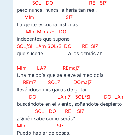
SOL DO RE SI7
pero nunca, nunca la haría tan real.
MIm SI7
La gente escucha historias
MIm MIm/RE DO
indecentes que supone
SOL/SI
LAm SOL/SI DO RE SI7
que sucede… a los demás ah…
–
MIm LA7 REmaj7
Una melodía que se eleve al mediodía
REm7 SOL7 DOmaj7
llevándose mis ganas de gritar
DO LAm7 SOL/SI DO LAm
buscándote en el viento, soñándote despierto
SOL DO RE SI7
¿Quién sabe como serás?
MIm SI7
Puedo hablar de cosas,