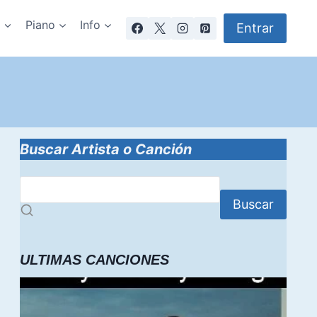
a
Piano
Info
Entrar
d
Buscar Artista o Canción
Buscar
ULTIMAS CANCIONES