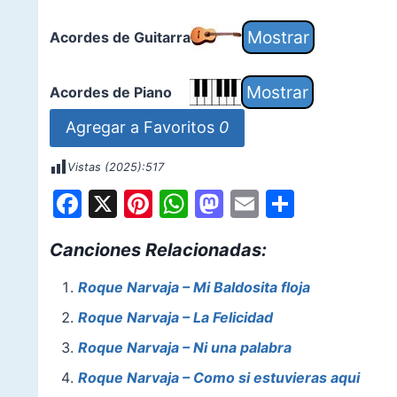
Acordes de Guitarra
Acordes de Piano
Agregar a Favoritos
0
Vistas (2025):
517
F
X
Pi
W
M
E
S
a
nt
h
a
m
h
Canciones Relacionadas:
c
er
at
st
ai
ar
e
e
s
o
l
e
Roque Narvaja – Mi Baldosita floja
b
st
A
d
Roque Narvaja – La Felicidad
o
p
o
Roque Narvaja – Ni una palabra
o
p
n
Roque Narvaja – Como si estuvieras aqui