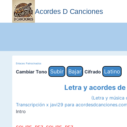
Saltar
al
Acordes D Canciones
contenido
Enlaces Patrocinados
Subir
Bajar
Latino
Cambiar Tono
Cifrado
Letra y acordes d
(Letra y música
Transcripción x javi29 para acordesdcanciones.co
Intro