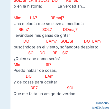
SOL/SI
LAm SOL/SI DO RE SI7
o en la historia: La verdad ah…
–
MIm LA7 REmaj7
Una melodía que se eleve al mediodía
REm7 SOL7 DOmaj7
llevándose mis ganas de gritar
DO LAm7 SOL/SI DO LAm
buscándote en el viento, soñándote despierto
SOL DO RE SI7
¿Quién sabe como serás?
MIm SI7
Puedo hablar de cosas,
DO LAm
y de cosas para ocultar
RE7 SOL
Que me falta un amigo de verdad.
———————
Transcrip
javi29clase