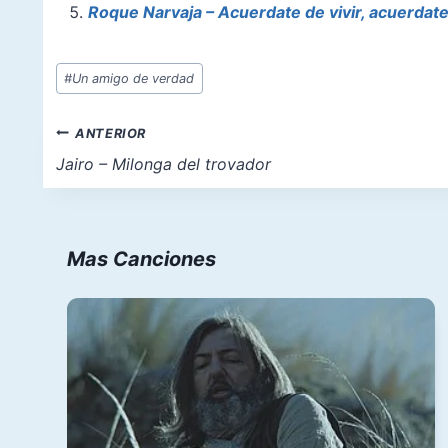
k
Roque Narvaja – Acuerdate de vivir, acuerdat
Etiquetas
#
Un amigo de verdad
de
la
Navegación
ANTERIOR
entrada:
de
Jairo – Milonga del trovador
entradas
Mas Canciones