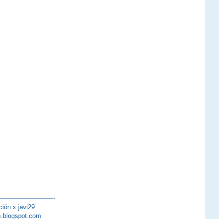
—————————-
ción x javi29
s.blogspot.com