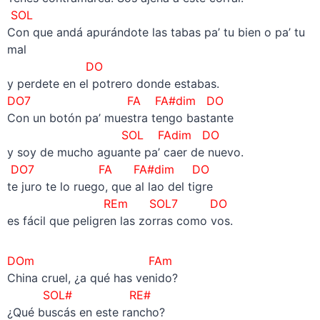
SOL
Con que andá apurándote las tabas pa’ tu bien o pa’ tu
mal
DO
y perdete en el potrero donde estabas.
DO7 FA FA#dim DO
Con un botón pa’ muestra tengo bastante
SOL FAdim DO
y soy de mucho aguante pa’ caer de nuevo.
DO7 FA FA#dim DO
te juro te lo ruego, que al lao del tigre
REm SOL7 DO
es fácil que peligren las zorras como vos.
DOm FAm
China cruel, ¿a qué has venido?
SOL# RE#
¿Qué buscás en este rancho?