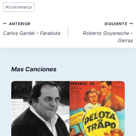
Etiquetas
#
Contramarca
de
la
Navegación
ANTERIOR
SIGUIENTE
entrada:
de
Carlos Gardel – Farabute
Roberto Goyeneche –
Garras
entradas
Mas Canciones