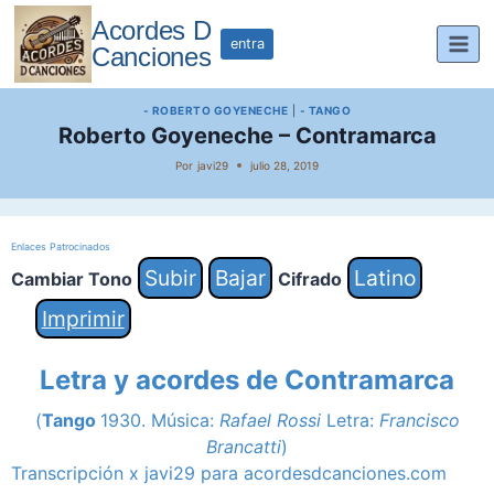
Saltar
Acordes D
al
entra
Canciones
contenido
- ROBERTO GOYENECHE
|
- TANGO
Roberto Goyeneche – Contramarca
Por
javi29
julio 28, 2019
Enlaces Patrocinados
Subir
Bajar
Latino
Cambiar Tono
Cifrado
Imprimir
Letra y acordes de Contramarca
(
Tango
1930. Música:
Rafael Rossi
Letra:
Francisco
Brancatti
)
Transcripción x javi29 para acordesdcanciones.com