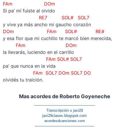
FAm DOm
Si pa’ mí fuiste al olvido
RE7 SOL# SOL7
y vive ya más ancho mi gaucho corazón
DOm FAm SOL# RE#
y esa flor que mi cuchillo te marcó bien merecida,
FAm DOm
la llevarás, luciendo en el carrillo
FAm SOL# SOL7
pa’ que nunca en la vida
FAm SOL7 DOm SOL7 DO
olvidés tu traición.
Mas acordes de Roberto Goyeneche
————————————————-
Transcripción x javi29
javi29clases.blogspot.com
acordesdcanciones.com
————————————————