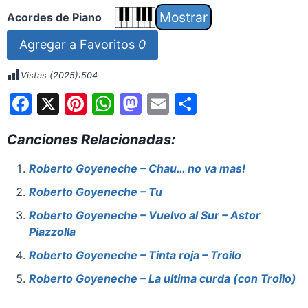
Acordes de Piano
Agregar a Favoritos
0
Vistas (2025):
504
F
X
Pi
W
M
E
S
a
nt
h
a
m
h
Canciones Relacionadas:
c
er
at
st
ai
ar
e
e
s
o
l
e
Roberto Goyeneche – Chau… no va mas!
b
st
A
d
Roberto Goyeneche – Tu
o
p
o
Roberto Goyeneche – Vuelvo al Sur – Astor
o
p
n
Piazzolla
k
Roberto Goyeneche – Tinta roja – Troilo
Roberto Goyeneche – La ultima curda (con Troilo)