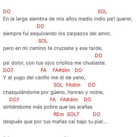
DO SOL
En la larga siembra de mis años medio indio pa’l querer,
DO
siempre fui esquivando los zarpazos del amor,
SOL
pero en mi camino te cruzaste y esa tarde,
DO
pa’ dolor, con tus ojos criollos me chusiaste.
DO7 FA FA#dim DO
Y al yugo del cariño me di de yeno,
SOL FAdim DO
chasquiándome por güeno, honrao y noble,
DO7 FA FA#dim DO
sintiéndome más pobre que las arañas
REm SOL7 DO
después que por tus mañas caí bajo tu pial…