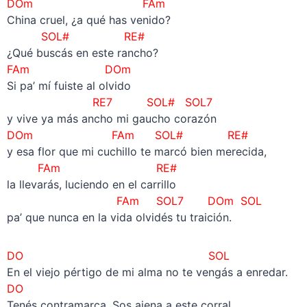
DOm FAm
China cruel, ¿a qué has venido?
SOL# RE#
¿Qué buscás en este rancho?
FAm DOm
Si pa’ mí fuiste al olvido
RE7 SOL# SOL7
y vive ya más ancho mi gaucho corazón
DOm FAm SOL# RE#
y esa flor que mi cuchillo te marcó bien merecida,
FAm RE#
la llevarás, luciendo en el carrillo
FAm SOL7 DOm SOL
pa’ que nunca en la vida olvidés tu traición.
DO SOL
En el viejo pértigo de mi alma no te vengás a enredar.
DO
Tenés contramarca. Sos ajena a este corral.