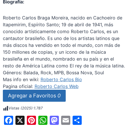
Biografía:
Roberto Carlos Braga Moreira, nacido en Cachoeiro de
Itapemirim, Espírito Santo; 19 de abril de 1941, más
conocido artísticamente como Roberto Carlos,​ es un
cantautor brasileño. Es uno de los artistas latinos que
más discos ha vendido en todo el mundo, con más de
150 millones de copias, y un icono de la música
brasileña en el mundo, nombrado en su país y en el
resto de América Latina como El rey de la música latina.
Géneros: Balada, Rock, MPB, Bossa Nova, Soul
Mas info en wiki:
Roberto Carlos Bio
Pagina oficial:
Roberto Carlos Web
Agregar a Favoritos
0
Vistas (2025):
1.787
F
X
Pi
W
M
E
S