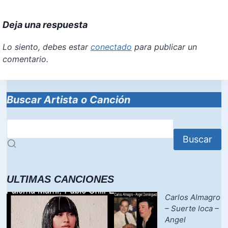
a
nt
h
a
m
h
c
er
at
st
ai
ar
Deja una respuesta
e
e
s
o
l
e
b
st
A
d
Lo siento, debes estar
conectado
para publicar un
comentario.
o
p
o
o
p
n
k
Buscar Artista o Canción
Buscar
ULTIMAS CANCIONES
Carlos Almagro
– Suerte loca –
Angel