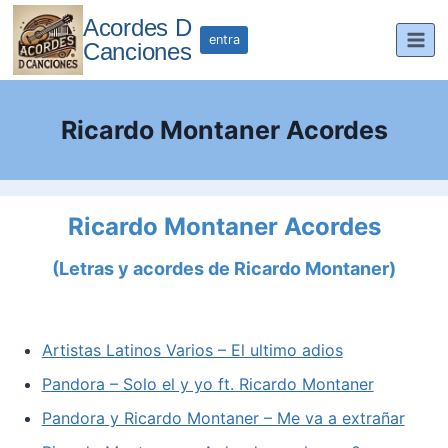
Saltar
Acordes D
al
entra
Canciones
contenido
Ricardo Montaner Acordes
Ricardo Montaner Acordes
(Letras y acordes de Ricardo Montaner)
Artistas Latinos Varios – El ultimo adios
Pandora – Solo el y yo ft. Ricardo Montaner
Pandora y Ricardo Montaner – Me va a extrañar