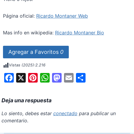
Página oficial:
Ricardo Montaner Web
Mas info en wikipedia:
Ricardo Montaner Bio
Agregar a Favoritos
0
Vistas (2025):
2.216
F
X
Pi
W
M
E
S
a
nt
h
a
m
h
c
er
at
st
ai
ar
Deja una respuesta
e
e
s
o
l
e
b
st
A
d
Lo siento, debes estar
conectado
para publicar un
comentario.
o
p
o