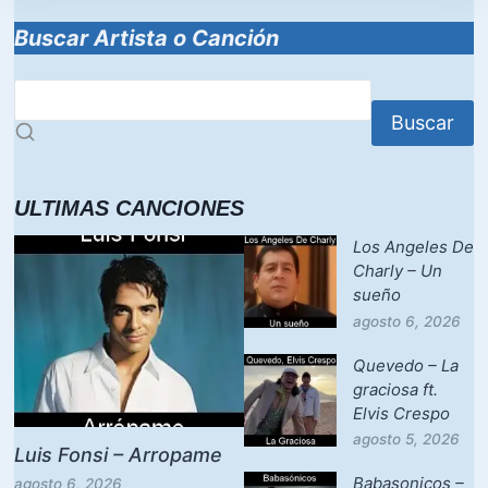
o
p
n
k
Buscar Artista o Canción
Buscar
ULTIMAS CANCIONES
Los Angeles De
Charly – Un
sueño
agosto 6, 2026
Quevedo – La
graciosa ft.
Elvis Crespo
agosto 5, 2026
Luis Fonsi – Arropame
Babasonicos –
agosto 6, 2026