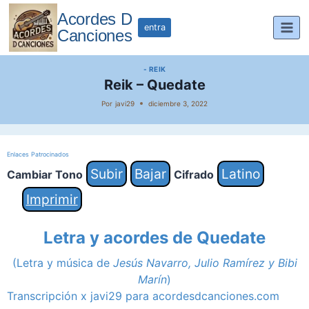
Saltar
Acordes D
al
entra
Canciones
contenido
- REIK
Reik – Quedate
Por
javi29
diciembre 3, 2022
Enlaces Patrocinados
Subir
Bajar
Latino
Cambiar Tono
Cifrado
Imprimir
Letra y acordes de Quedate
(Letra y música de
Jesús Navarro, Julio Ramírez y Bibi
Marín
)
Transcripción x javi29 para acordesdcanciones.com