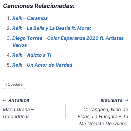
Canciones Relacionadas:
c
er
at
st
ai
ar
e
e
s
o
l
e
Reik – Caramba
b
st
A
d
Reik – La Bella y La Bestia ft. Morat
o
p
o
Diego Torres – Color Esperanza 2020 ft. Artistas
o
p
n
Varios
k
Reik – Adicto a Ti
Reik – Un Amor de Verdad
Etiquetas
#
Quédate
de
la
Navegación
ANTERIOR
SIGUIENTE
entrada:
de
Maria Graña –
C. Tangana, Niño de
Golondrinas
Elche, La Hungara – Tu
entradas
Me Dejaste De Querer