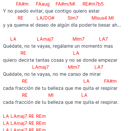
FA#m FAaug FA#m/MI RE#m7b5
Y no puedo evitar, que contigo quiero estar
RE LA/DO# SIm7 MIsus4 MI
y ya quema el deseo de algún día poderte besar ah…
–
LA LAmaj7 MIm7 LA7
Quédate, no te vayas, regálame un momento mas
RE LA
quiero decirte tantas cosas y no se donde empezar
LAmaj7 MIm7 LA7
Quédate, no te vayas, no me canso de mirar
RE LA FA#m
cada fracción de tu belleza que me quita el respirar
RE MI LA
cada fracción de tu belleza que me quita el respirar.
–
LA LAmaj7 RE REm
LA LAmaj7 RE REm
LA LAmaj7 RE REm