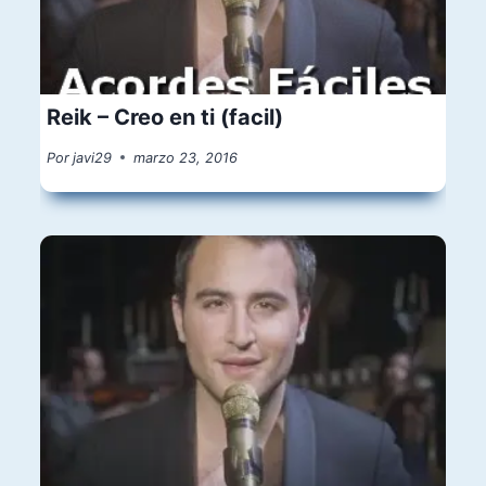
Reik – Creo en ti (facil)
Por
javi29
marzo 23, 2016