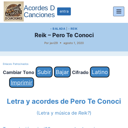
Saltar
Acordes D
al
entra
Canciones
contenido
- BALADA
|
- REIK
Reik – Pero Te Conoci
Por
javi29
agosto 1, 2020
Enlaces Patrocinados
Subir
Bajar
Latino
Cambiar Tono
Cifrado
Imprimir
Letra y acordes de Pero Te Conoci
(Letra y música de
Reik?
)