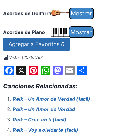
Acordes de Guitarra
Acordes de Piano
Agregar a Favoritos
0
Vistas (2025):
763
F
X
Pi
W
M
E
S
a
nt
h
a
m
h
Canciones Relacionadas:
c
er
at
st
ai
ar
e
e
s
o
l
e
Reik – Un Amor de Verdad (facil)
b
st
A
d
Reik – Un Amor de Verdad
o
p
o
Reik – Creo en ti (facil)
o
p
n
Reik – Voy a olvidarte (facil)