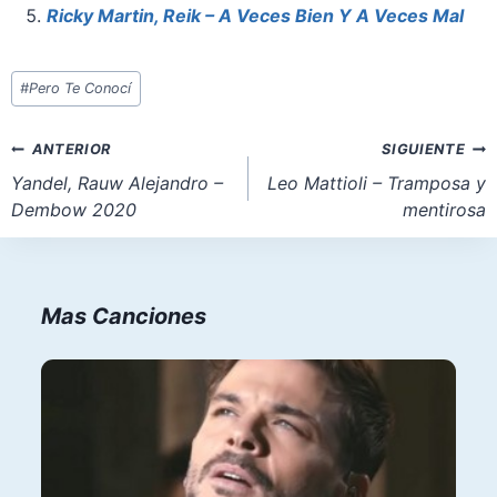
k
Ricky Martin, Reik – A Veces Bien Y A Veces Mal
Etiquetas
#
Pero Te Conocí
de
la
Navegación
ANTERIOR
SIGUIENTE
entrada:
de
Yandel, Rauw Alejandro –
Leo Mattioli – Tramposa y
Dembow 2020
mentirosa
entradas
Mas Canciones