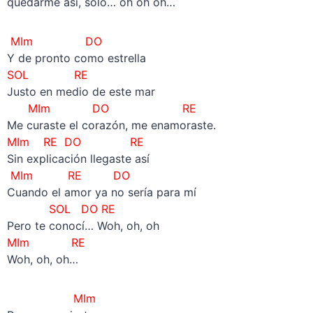
quedarme así, solo… oh oh oh…
MIm DO
Y de pronto como estrella
SOL
RE
Justo en medio de este mar
MIm DO
RE
Me curaste el corazón, me enamoraste.
MIm RE
DO RE
Sin explicación llegaste así
MIm RE
DO
Cuando el amor ya no sería para mí
SOL DO RE
Pero te conocí… Woh, oh, oh
MIm RE
Woh, oh, oh…
MIm