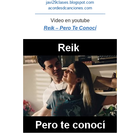
javi29clases.blogspot.com
acordesdcanciones.com
—————————————————-
Video en youtube
Reik – Pero Te Conocí