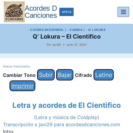
Saltar
Acordes D
al
entra
Canciones
contenido
- COVERS EN ESPAÑOL
|
- CUMBIA
|
- Q' LOKURA
Q’ Lokura – El Cientifico
Por
javi29
junio 27, 2020
Enlaces Patrocinados
Subir
Bajar
Latino
Cambiar Tono
Cifrado
Imprimir
Letra y acordes de
El Cientifico
(Letra y música de
Coldplay
)
Transcripción x javi29 para acordesdcanciones.com
Intro