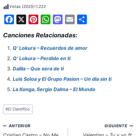
Vistas (2025):
1.222
F
X
Pi
W
M
E
S
a
nt
h
a
m
h
Canciones Relacionadas:
c
er
at
st
ai
ar
e
e
s
o
l
e
Q’ Lokura – Recuerdos de amor
b
st
A
d
Q’ Lokura – Perdido en ti
o
p
o
Dalila – Que sera de ti
o
p
n
Luis Soloa y El Grupo Pasion – Un dia sin ti
k
La Konga, Sergio Dalma – El Mundo
Etiquetas
#
El Científico
de
la
Navegación
ANTERIOR
SIGUIENTE
entrada:
de
Cristian Castro – No Me
Valentino – Tu y yo ft.