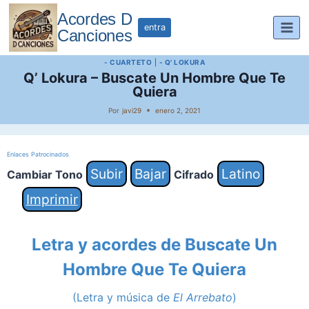
Saltar
Acordes D
al
entra
Canciones
contenido
- CUARTETO
|
- Q' LOKURA
Q’ Lokura – Buscate Un Hombre Que Te
Quiera
Por
javi29
enero 2, 2021
Enlaces Patrocinados
Subir
Bajar
Latino
Cambiar Tono
Cifrado
Imprimir
Letra y acordes de
Buscate Un
Hombre Que Te Quiera
(Letra y música de
El Arrebato
)