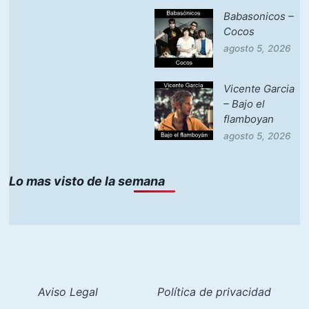
Babasonicos –
Cocos
agosto 5, 2026
Vicente Garcia
– Bajo el
flamboyan
agosto 5, 2026
Lo mas visto de la semana
Aviso Legal
Política de privacidad