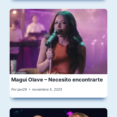
Magui Olave – Necesito encontrarte
Por
javi29
noviembre 5, 2025