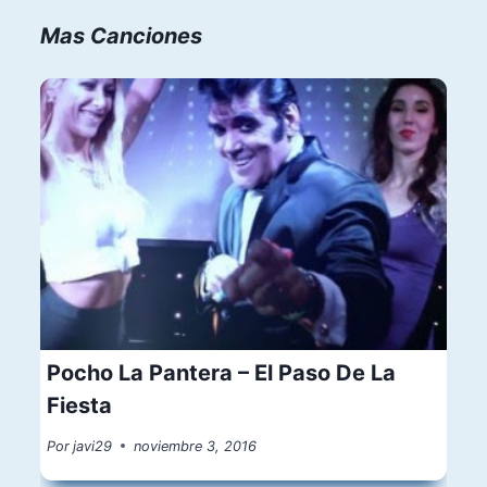
Mas Canciones
Pocho La Pantera – El Paso De La
Fiesta
Por
javi29
noviembre 3, 2016