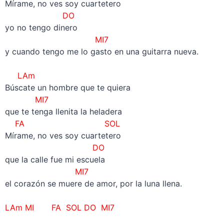
Mírame, no ves soy cuartetero
DO
yo no tengo dinero
MI7
y cuando tengo me lo gasto en una guitarra nueva.
–
LAm
Búscate un hombre que te quiera
MI7
que te tenga llenita la heladera
FA SOL
Mírame, no ves soy cuartetero
DO
que la calle fue mi escuela
MI7
el corazón se muere de amor, por la luna llena.
–
LAm MI FA SOL DO MI7
–