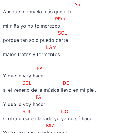
LAm
Aunque me duela más que a ti
REm
mi niña yo no te merezco
SOL
porque tan solo puedo darte
LAm
malos tratos y tormentos.
–
FA
Y que le voy hacer
SOL DO
si el veneno de la música llevo en mi piel.
FA
Y que le voy hacer
SOL DO
si otra cosa en la vida yo ya no sé hacer.
MI7
Yo te juro que te adoro pero…