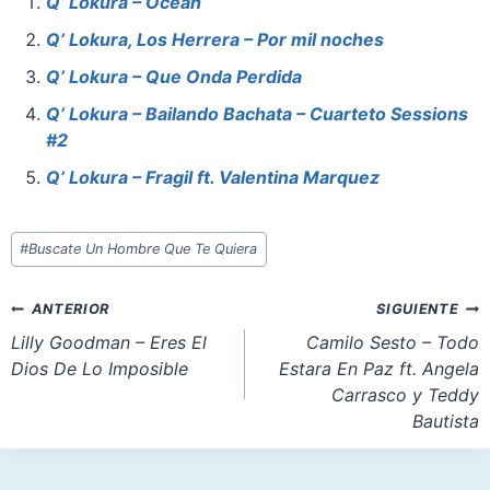
e
e
s
o
l
e
Q’ Lokura – Ocean
b
st
A
d
Q’ Lokura, Los Herrera – Por mil noches
o
p
o
Q’ Lokura – Que Onda Perdida
o
p
n
Q’ Lokura – Bailando Bachata – Cuarteto Sessions
k
#2
Q’ Lokura – Fragil ft. Valentina Marquez
Etiquetas
#
Buscate Un Hombre Que Te Quiera
de
la
Navegación
ANTERIOR
SIGUIENTE
entrada:
de
Lilly Goodman – Eres El
Camilo Sesto – Todo
Dios De Lo Imposible
Estara En Paz ft. Angela
entradas
Carrasco y Teddy
Bautista