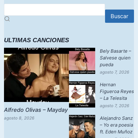
Buscar
ULTIMAS CANCIONES
Bely Basarte –
Salvese quien
pueda
agosto 7, 2026
Hernan
Figueroa Reyes
– La Telesita
agosto 7, 2026
Alfredo Olivas – Mayday
Alejandro Sanz
agosto 8, 2026
– Yo era poesia
ft. Eden Muñoz