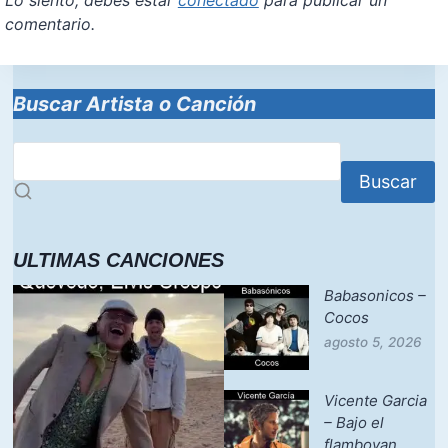
Lo siento, debes estar
conectado
para publicar un
comentario.
Buscar Artista o Canción
Buscar
ULTIMAS CANCIONES
Babasonicos –
Cocos
agosto 5, 2026
Vicente Garcia
– Bajo el
flamboyan