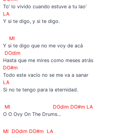
To’ lo vivido cuando estuve a tu lao’
LA
Y si te digo, y si te digo.
MI
Y si te digo que no me voy de acá
DOdim
Hasta que me mires como meses atrás
DO#m
Todo este vacío no se me va a sanar
LA
Si no te tengo para la eternidad.
MI
DOdim
DO#m
LA
O O Ovy On The Drums…
MI
DOdim
DO#m
LA