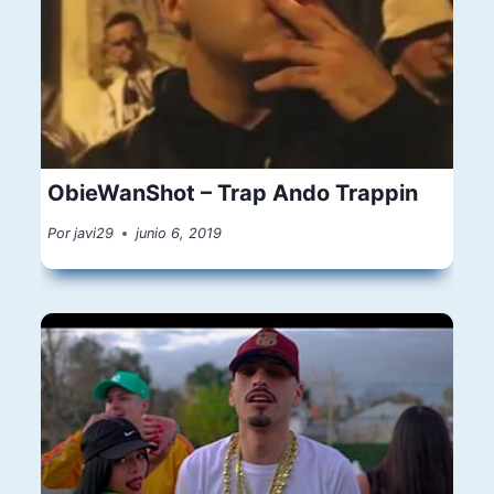
ObieWanShot – Trap Ando Trappin
Por
javi29
junio 6, 2019