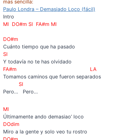
mas sencilla:
Paulo Londra – Demasiado Loco (fácil)
Intro
MI DO#m SI FA#m MI
–
DO#m
Cuánto tiempo que ha pasado
SI
Y todavía no te has olvidado
FA#m LA
Tomamos caminos que fueron separados
SI
Pero… Pero…
MI
Últimamente ando demasiao’ loco
DOdim
Miro a la gente y solo veo tu rostro
DO#m