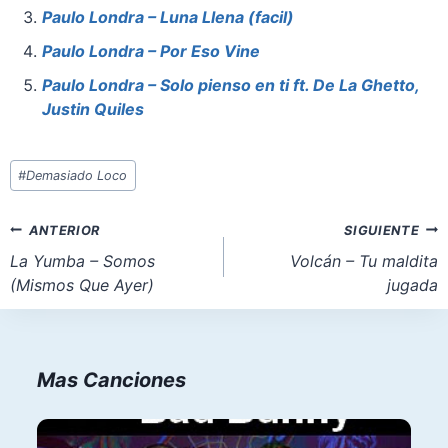
o
p
o
Paulo Londra – Luna Llena (facil)
o
p
n
Paulo Londra – Por Eso Vine
k
Paulo Londra – Solo pienso en ti ft. De La Ghetto,
Justin Quiles
Etiquetas
#
Demasiado Loco
de
la
Navegación
ANTERIOR
SIGUIENTE
entrada:
de
La Yumba – Somos
Volcán – Tu maldita
(Mismos Que Ayer)
jugada
entradas
Mas Canciones