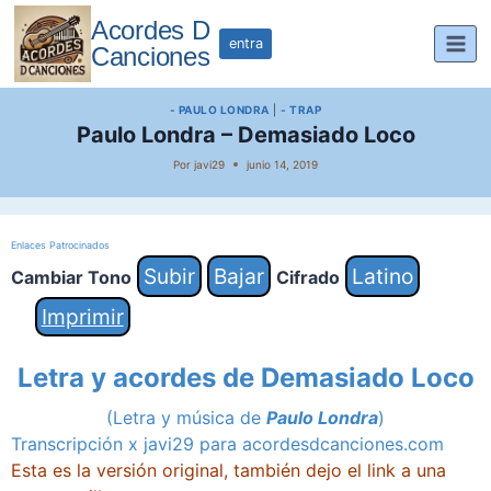
Saltar
Acordes D
al
entra
Canciones
contenido
- PAULO LONDRA
|
- TRAP
Paulo Londra – Demasiado Loco
Por
javi29
junio 14, 2019
Enlaces Patrocinados
Subir
Bajar
Latino
Cambiar Tono
Cifrado
Imprimir
Letra y acordes de Demasiado Loco
(Letra y música de
Paulo Londra
)
Transcripción x javi29 para acordesdcanciones.com
Esta es la versión original, también dejo el link a una