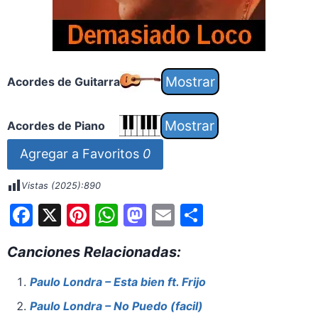
Acordes de Guitarra
Acordes de Piano
Agregar a Favoritos
0
Vistas (2025):
890
F
X
Pi
W
M
E
S
a
nt
h
a
m
h
Canciones Relacionadas:
c
er
at
st
ai
ar
e
e
s
o
l
e
Paulo Londra – Esta bien ft. Frijo
b
st
A
d
Paulo Londra – No Puedo (facil)