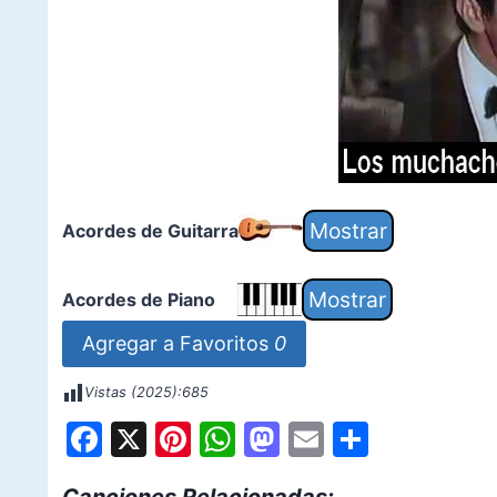
Acordes de Guitarra
Acordes de Piano
Agregar a Favoritos
0
Vistas (2025):
685
F
X
Pi
W
M
E
S
a
nt
h
a
m
h
Canciones Relacionadas: