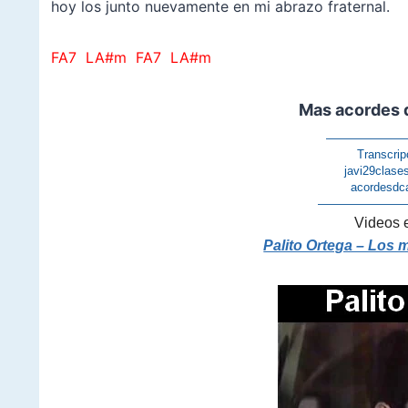
hoy los junto nuevamente en mi abrazo fraternal.
FA7 LA#m FA7 LA#m
Mas acordes d
——————
Transcrip
javi29clase
acordesdc
———————
Videos 
Palito Ortega – Los 