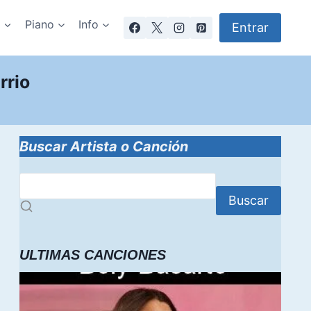
a
Piano
Info
Entrar
rrio
Buscar Artista o Canción
Buscar
ULTIMAS CANCIONES