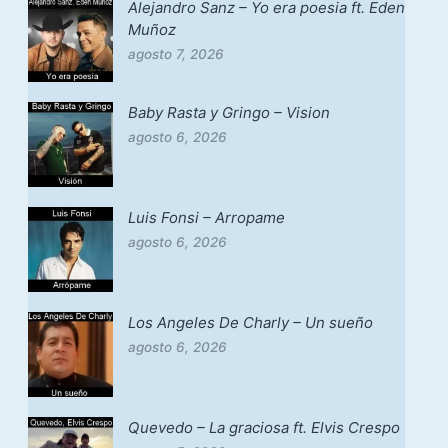
Alejandro Sanz – Yo era poesia ft. Eden
Muñoz
agosto 7, 2026
Baby Rasta y Gringo – Vision
agosto 6, 2026
Luis Fonsi – Arropame
agosto 6, 2026
Los Angeles De Charly – Un sueño
agosto 6, 2026
Quevedo – La graciosa ft. Elvis Crespo