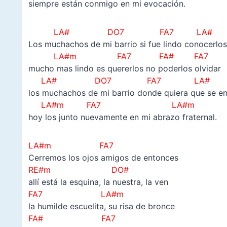
siempre están conmigo en mi evocación.
LA# DO7 FA7 LA#
Los muchachos de mi barrio si fue lindo conocerlos
LA#m FA7 FA# FA7
mucho mas lindo es quererlos no poderlos olvidar
LA#
DO7 FA7 LA#
los muchachos de mi barrio donde quiera que se e
LA#m FA7 LA#m
hoy los junto nuevamente en mi abrazo fraternal.
LA#m FA7
Cerremos los ojos amigos de entonces
RE#m DO#
allí está la esquina, la nuestra, la ven
FA7 LA#m
la humilde escuelita, su risa de bronce
FA# FA7