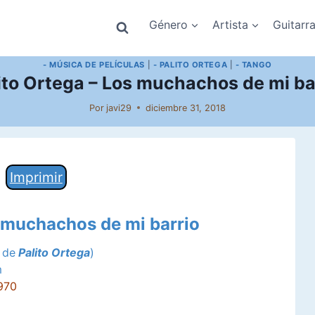
Género
Artista
Guitarr
- MÚSICA DE PELÍCULAS
|
- PALITO ORTEGA
|
- TANGO
ito Ortega – Los muchachos de mi ba
Por
javi29
diciembre 31, 2018
Imprimir
s muchachos de mi barrio
 de
Palito Ortega
)
m
970