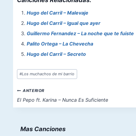
c
er
at
st
ai
ar
e
e
s
o
l
e
Hugo del Carril – Malevaje
b
st
A
d
Hugo del Carril – Igual que ayer
o
p
o
Guillermo Fernandez – La noche que te fuiste
o
p
n
Palito Ortega – La Chevecha
k
Hugo del Carril – Secreto
Etiquetas
#
Los muchachos de mi barrio
de
la
Navegación
ANTERIOR
entrada:
de
El Pepo ft. Karina – Nunca Es Suficiente
entradas
Mas Canciones