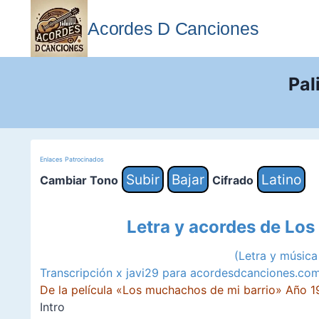
Saltar
al
Acordes D Canciones
contenido
Pal
Enlaces Patrocinados
Subir
Bajar
Latino
Cambiar Tono
Cifrado
Letra y acordes de Lo
(Letra y música
Transcripción x javi29 para acordesdcanciones.co
De la película «Los muchachos de mi barrio» Año 1
Intro