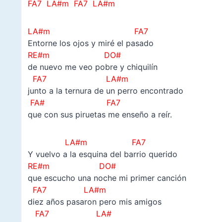
FA7 LA#m FA7 LA#m
LA#m FA7
Entorne los ojos y miré el pasado
RE#m DO#
de nuevo me veo pobre y chiquilín
FA7 LA#m
junto a la ternura de un perro encontrado
FA# FA7
que con sus piruetas me enseño a reír.
LA#m FA7
Y vuelvo a la esquina del barrio querido
RE#m DO#
que escucho una noche mi primer canción
FA7 LA#m
diez años pasaron pero mis amigos
FA7 LA#