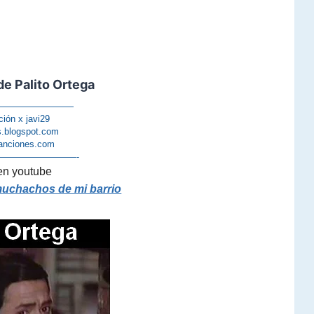
e Palito Ortega
—————————
ción x javi29
s.blogspot.com
anciones.com
—————————-
en youtube
muchachos de mi barrio