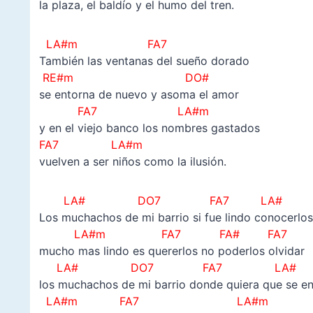
la plaza, el baldío y el humo del tren.
LA#m FA7
También las ventanas del sueño dorado
RE#m DO#
se entorna de nuevo y asoma el amor
FA7 LA#m
y en el viejo banco los nombres gastados
FA7 LA#m
vuelven a ser niños como la ilusión.
LA#
DO7 FA7 LA#
Los muchachos de mi barrio si fue lindo conocerlos
LA#m FA7 FA# FA7
mucho mas lindo es quererlos no poderlos olvidar
LA#
DO7 FA7 LA#
los muchachos de mi barrio donde quiera que se e
LA#m FA7 LA#m