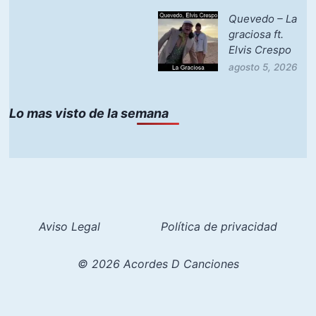
Quevedo – La
graciosa ft.
Elvis Crespo
agosto 5, 2026
Lo mas visto de la semana
Aviso Legal
Política de privacidad
© 2026 Acordes D Canciones