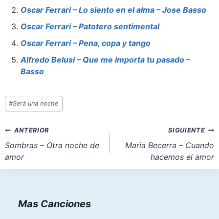
b
st
A
d
Oscar Ferrari – Lo siento en el alma – Jose Basso
o
p
o
Oscar Ferrari – Patotero sentimental
o
p
n
Oscar Ferrari – Pena, copa y tango
k
Alfredo Belusi – Que me importa tu pasado –
Basso
Etiquetas
#
Será una noche
de
la
Navegación
ANTERIOR
SIGUIENTE
entrada:
de
Sombras – Otra noche de
Maria Becerra – Cuando
amor
hacemos el amor
entradas
Mas Canciones