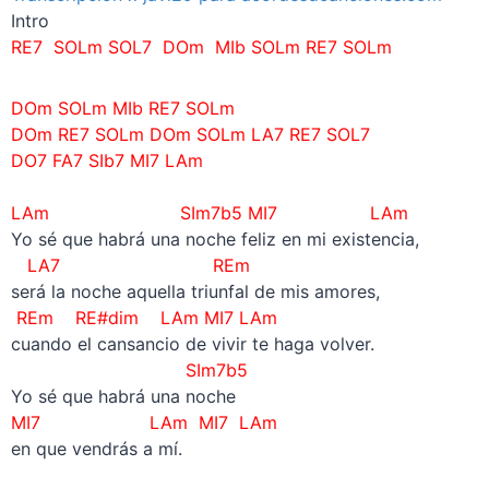
Intro
RE7 SOLm SOL7 DOm MIb SOLm RE7 SOLm
DOm SOLm MIb RE7 SOLm
DOm RE7 SOLm DOm SOLm LA7 RE7 SOL7
DO7 FA7 SIb7 MI7 LAm
–
LAm SIm7b5 MI7
LAm
Yo sé que habrá una noche feliz en mi existencia,
LA7
REm
será la noche aquella triunfal de mis amores,
REm RE#dim LAm MI7 LAm
cuando el cansancio de vivir te haga volver.
SIm7b5
Yo sé que habrá una noche
MI7 LAm
MI7 LAm
en que vendrás a mí.