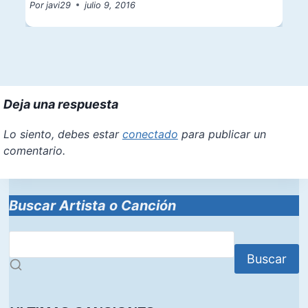
Por
javi29
julio 9, 2016
Deja una respuesta
Lo siento, debes estar
conectado
para publicar un
comentario.
Buscar Artista o Canción
Buscar