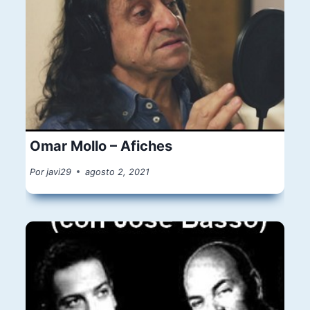
Omar Mollo – Afiches
Por
javi29
agosto 2, 2021