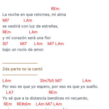
REm
La noche en que retornes, mi alma
MI7 LAm
se vestirá con luz de estrellas,
REm LAm
y mi corazón será una flor
SI7 MI7 LAm
MI7 LAm
bajo un rocío de amor.
—————————
2da parte no la cantó
—————————
LAm SIm7b5 MI7
LAm
Por eso es que yo espero, por eso es que yo sueño.
LA7
REm
Yo sé que a la distancia bendices mi recuerdo,
REm RE#dim LAm MI7 LAm