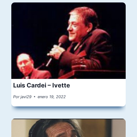
Luis Cardei – Ivette
Por
javi29
enero 19, 2022