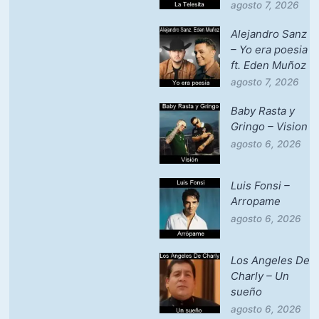
agosto 7, 2026
Alejandro Sanz
– Yo era poesia
ft. Eden Muñoz
agosto 7, 2026
Baby Rasta y
Gringo – Vision
agosto 6, 2026
Luis Fonsi –
Arropame
agosto 6, 2026
Los Angeles De
Charly – Un
sueño
agosto 6, 2026