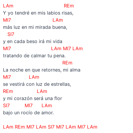
LAm REm
Y yo tendré en mis labios risas,
MI7 LAm
más luz en mi mirada buena,
SI7
y en cada beso irá mi vida
MI7 LAm MI7 LAm
tratando de calmar tu pena.
REm
La noche en que retornes, mi alma
MI7 LAm
se vestirá con luz de estrellas,
REm LAm
y mi corazón será una flor
SI7 MI7 LAm
bajo un rocío de amor.
–
LAm REm MI7 LAm SI7 MI7 LAm MI7 LAm