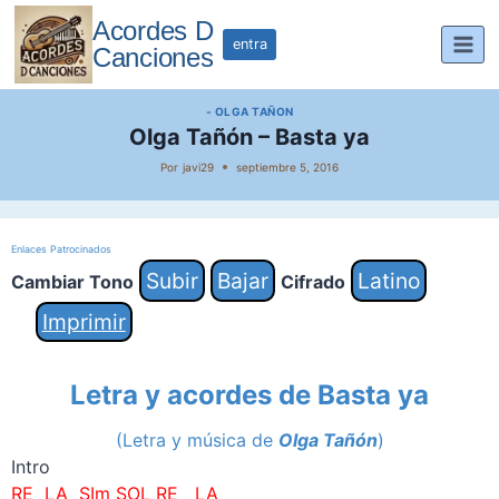
Saltar
Acordes D
al
entra
Canciones
contenido
- OLGA TAÑON
Olga Tañón – Basta ya
Por
javi29
septiembre 5, 2016
Enlaces Patrocinados
Subir
Bajar
Latino
Cambiar Tono
Cifrado
Imprimir
Letra y acordes de Basta ya
(Letra y música de
Olga Tañón
)
Intro
RE LA SIm SOL RE LA