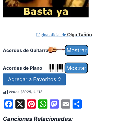
Página oficial de
Olga Tañón
Acordes de Guitarra
Acordes de Piano
Agregar a Favoritos
0
Vistas (2025):
1.132
F
X
Pi
W
M
E
S
a
nt
h
a
m
h
Canciones Relacionadas:
c
er
at
st
ai
ar