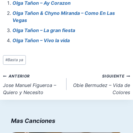
e
e
s
o
l
e
Olga Tañon – Ay Corazon
b
st
A
d
Olga Tañon & Chyno Miranda – Como En Las
o
p
o
Vegas
o
p
n
Olga Tañon – La gran fiesta
k
Olga Tañon – Vivo la vida
Etiquetas
#
Basta ya
de
la
Navegación
ANTERIOR
SIGUIENTE
entrada:
de
Jose Manuel Figueroa –
Obie Bermudez – Vida de
Quiero y Necesito
Colores
entradas
Mas Canciones