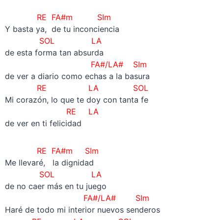
RE
FA#m
SIm
Y basta ya, de tu inconciencia
SOL
LA
de esta forma tan absurda
FA#/LA# SIm
de ver a diario como echas a la basura
RE LA
SOL
Mi corazón, lo que te doy con tanta fe
RE LA
de ver en ti felicidad
RE
FA#m
SIm
Me llevaré, la dignidad
SOL
LA
de no caer más en tu juego
FA#/LA# SIm
Haré de todo mi interior nuevos senderos