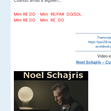
Cuando amas a alguien…
MIm RE DO MIm RE/FA# DO/SOL
MIm RE DO MIm RE DO
———————————
Transcrip
https://javi29c
acordesdc
———————————
Video e
Noel Schajris – C