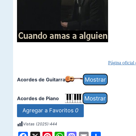
Página oficial
Acordes de Guitarra
Acordes de Piano
Agregar a Favoritos
0
Vistas (2025):
444