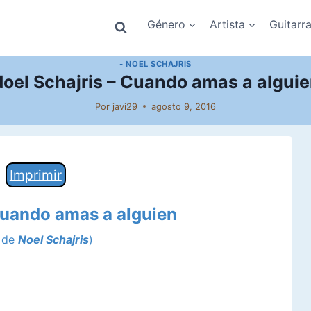
Género
Artista
Guitarr
- NOEL SCHAJRIS
oel Schajris – Cuando amas a algui
Por
javi29
agosto 9, 2016
Imprimir
Cuando amas a alguien
a de
Noel Schajris
)