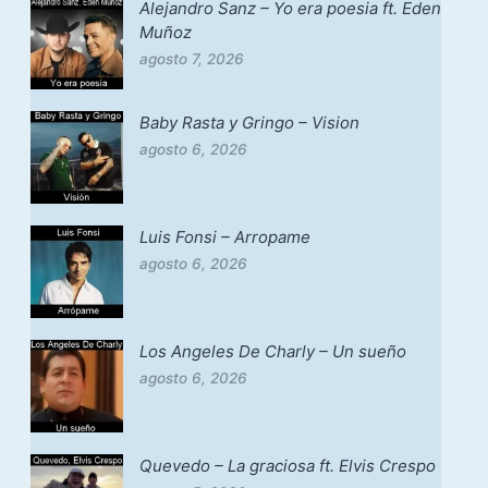
Alejandro Sanz – Yo era poesia ft. Eden
Muñoz
agosto 7, 2026
Baby Rasta y Gringo – Vision
agosto 6, 2026
Luis Fonsi – Arropame
agosto 6, 2026
Los Angeles De Charly – Un sueño
agosto 6, 2026
Quevedo – La graciosa ft. Elvis Crespo