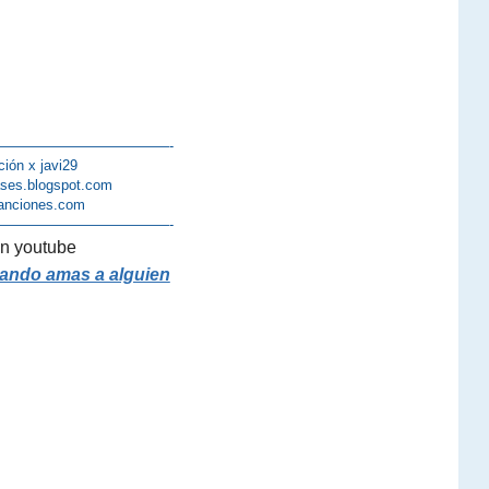
————————————-
ción x javi29
lases.blogspot.com
anciones.com
————————————-
n youtube
uando amas a alguien