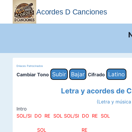
Saltar
al
Acordes D Canciones
contenido
N
Enlaces Patrocinados
Subir
Bajar
Latino
Cambiar Tono
Cifrado
Letra y acordes de 
(Letra y músic
Intro
SOL/SI DO RE SOL
SOL/SI
DO RE SOL
SOL RE