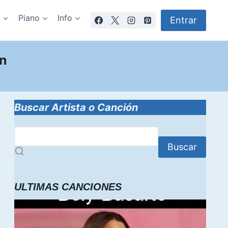
a
Piano
Info
Entrar
en
Buscar Artista o Canción
Buscar
ULTIMAS CANCIONES