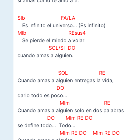
si amas como te amo a ti.
SIb FA/LA
Es infinito el universo… (Es infinito)
MIb REsus4
Se pierde el miedo a volar
SOL/SI DO
cuando amas a alguien.
SOL RE
Cuando amas a alguien entregas la vida,
DO
darlo todo es poco…
MIm RE
Cuando amas a alguien solo en dos palabras
DO
MIm RE DO
se define todo… Todo…
MIm RE DO
MIm RE DO