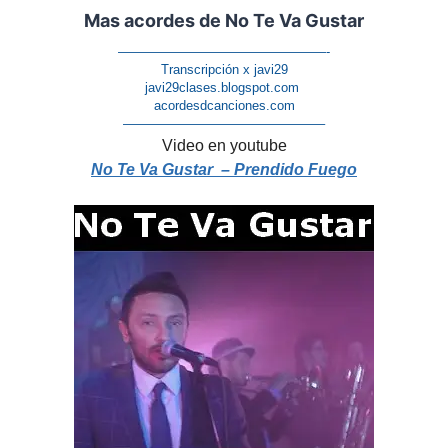
Mas acordes de No Te Va Gustar
————————————————-
Transcripción x javi29
javi29clases.blogspot.com
acordesdcanciones.com
———————————————–
Video en youtube
No Te Va Gustar – Prendido Fuego