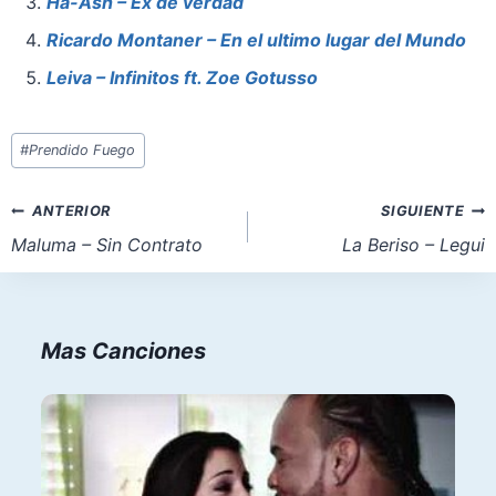
Ha-Ash – Ex de verdad
o
p
n
Ricardo Montaner – En el ultimo lugar del Mundo
k
Leiva – Infinitos ft. Zoe Gotusso
Etiquetas
#
Prendido Fuego
de
la
Navegación
ANTERIOR
SIGUIENTE
entrada:
de
Maluma – Sin Contrato
La Beriso – Legui
entradas
Mas Canciones