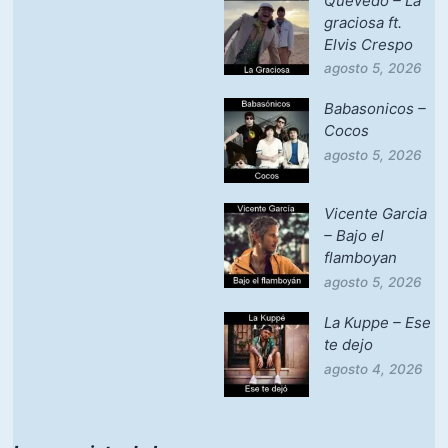
Quevedo – La
graciosa ft.
Elvis Crespo
agosto 5, 2026
Babasonicos –
Cocos
agosto 5, 2026
Vicente Garcia
– Bajo el
flamboyan
agosto 5, 2026
La Kuppe – Ese
te dejo
agosto 4, 2026