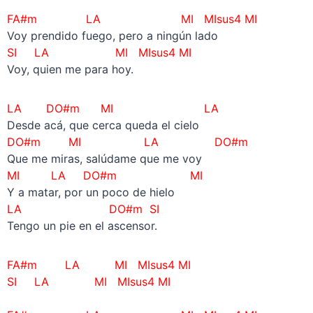
FA#m LA MI MIsus4 MI
Voy prendido fuego, pero a ningún lado
SI LA MI MIsus4 MI
Voy, quien me para hoy.
LA DO#m MI LA
Desde acá, que cerca queda el cielo
DO#m MI LA DO#m
Que me miras, salúdame que me voy
MI LA DO#m MI
Y a matar, por un poco de hielo
LA DO#m SI
Tengo un pie en el ascensor.
FA#m LA MI MIsus4 MI
SI LA MI MIsus4 MI
–