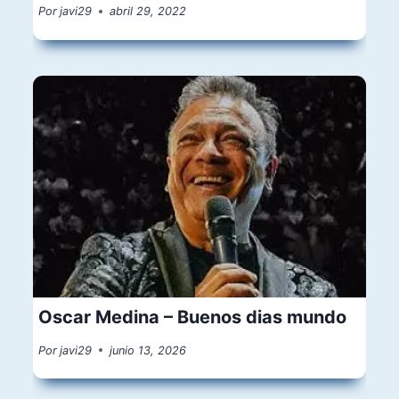
Por
javi29
abril 29, 2022
Oscar Medina – Buenos dias mundo
Por
javi29
junio 13, 2026