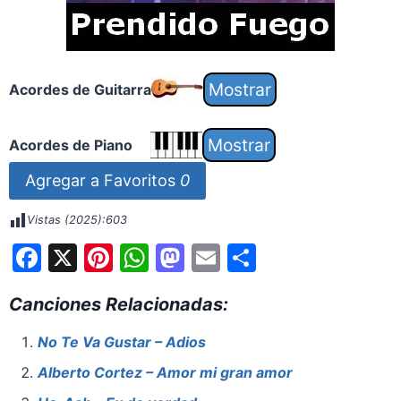
Acordes de Guitarra
Acordes de Piano
Agregar a Favoritos
0
Vistas (2025):
603
F
X
Pi
W
M
E
S
a
nt
h
a
m
h
Canciones Relacionadas:
c
er
at
st
ai
ar
e
e
s
o
l
e
No Te Va Gustar – Adios
b
st
A
d
Alberto Cortez – Amor mi gran amor
o
p
o