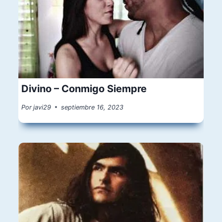
Divino – Conmigo Siempre
Por
javi29
septiembre 16, 2023