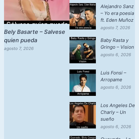
Alejandro Sanz
– Yo era poesia
ft. Eden Muñoz
agosto 7, 2026
Bely Basarte – Salvese
quien pueda
Baby Rasta y
Gringo – Vision
agosto 7, 2026
agosto 6, 2026
Luis Fonsi –
Arropame
agosto 6, 2026
Los Angeles De
Charly – Un
sueño
agosto 6, 2026