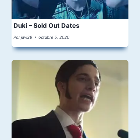
Duki – Sold Out Dates
Por
javi29
octubre 5, 2020