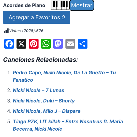
Acordes de Piano
Agregar a Favoritos
0
Vistas (2025):
526
F
X
Pi
W
M
E
S
a
nt
h
a
m
h
Canciones Relacionadas:
c
er
at
st
ai
ar
e
e
s
o
l
e
Pedro Capo, Nicki Nicole, De La Ghetto – Tu
Fanatico
b
st
A
d
o
p
o
Nicki Nicole – 7 Lunas
o
p
n
Nicki Nicole, Duki – Shorty
k
Nicki Nicole, Milo J – Dispara
Tiago PZK, LIT killah – Entre Nosotros ft. Maria
Becerra, Nicki Nicole