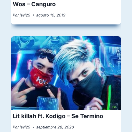
Wos – Canguro
Por
javi29
agosto 10, 2019
Lit killah ft. Kodigo – Se Termino
Por
javi29
septiembre 28, 2020