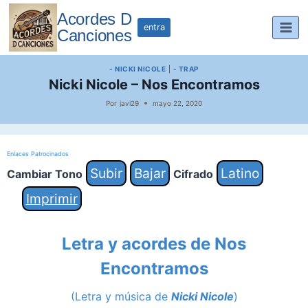
Saltar
Acordes D
al
entra
Canciones
contenido
- NICKI NICOLE
|
- TRAP
Nicki Nicole – Nos Encontramos
Por
javi29
mayo 22, 2020
Enlaces Patrocinados
Subir
Bajar
Latino
Cambiar Tono
Cifrado
Imprimir
Letra y acordes de Nos
Encontramos
(Letra y música de
Nicki Nicole
)