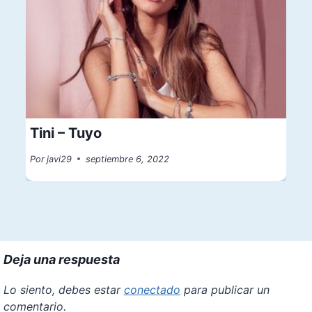
Tini – Tuyo
Por
javi29
septiembre 6, 2022
Deja una respuesta
Lo siento, debes estar
conectado
para publicar un
comentario.