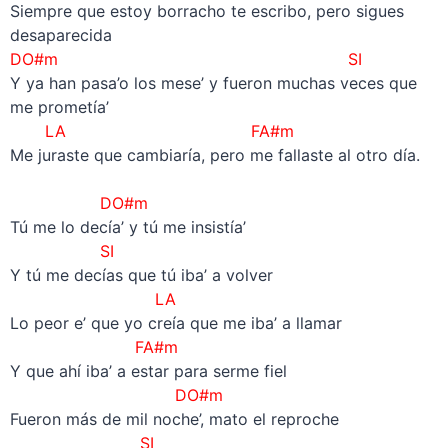
Siempre que estoy borracho te escribo, pero sigues
desaparecida
DO#m SI
Y ya han pasa’o los mese’ y fueron muchas veces que
me prometía’
LA FA#m
Me juraste que cambiaría, pero me fallaste al otro día.
–
DO#m
Tú me lo decía’ y tú me insistía’
SI
Y tú me decías que tú iba’ a volver
LA
Lo peor e’ que yo creía que me iba’ a llamar
FA#m
Y que ahí iba’ a estar para serme fiel
DO#m
Fueron más de mil noche’, mato el reproche
SI