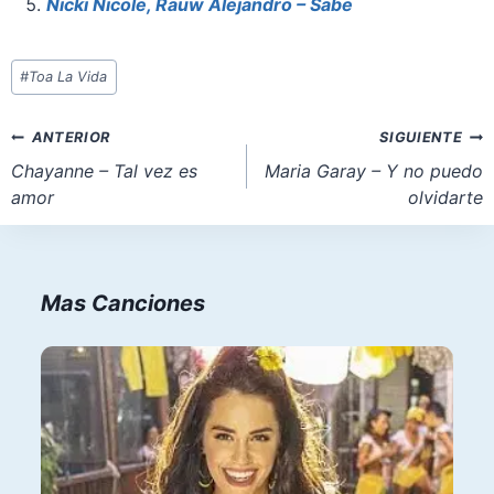
Nicki Nicole, Rauw Alejandro – Sabe
Etiquetas
#
Toa La Vida
de
la
Navegación
ANTERIOR
SIGUIENTE
entrada:
de
Chayanne – Tal vez es
Maria Garay – Y no puedo
amor
olvidarte
entradas
Mas Canciones