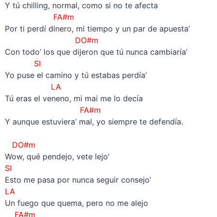
Y tú chilling, normal, como si no te afecta
FA#m
Por ti perdí dinero, mi tiempo y un par de apuesta’
DO#m
Con todo’ los que dijeron que tú nunca cambiaría’
SI
Yo puse el camino y tú estabas perdía’
LA
Tú eras el veneno, mi mai me lo decía
FA#m
Y aunque estuviera’ mal, yo siempre te defendía.
–
DO#m
Wow, qué pendejo, vete lejo’
SI
Esto me pasa por nunca seguir consejo’
LA
Un fuego que quema, pero no me alejo
FA#m