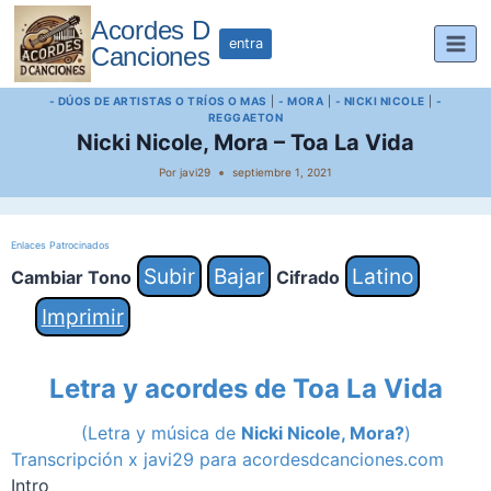
Saltar
Acordes D
al
entra
Canciones
contenido
- DÚOS DE ARTISTAS O TRÍOS O MAS
|
- MORA
|
- NICKI NICOLE
|
-
REGGAETON
Nicki Nicole, Mora – Toa La Vida
Por
javi29
septiembre 1, 2021
Enlaces Patrocinados
Subir
Bajar
Latino
Cambiar Tono
Cifrado
Imprimir
Letra y acordes de Toa La Vida
(Letra y música de
Nicki Nicole, Mora?
)
Transcripción x javi29 para acordesdcanciones.com
Intro