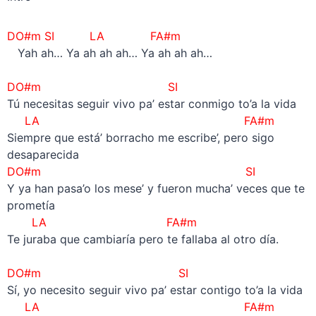
DO#m SI LA FA#m
Yah ah… Ya ah ah ah… Ya ah ah ah…
–
DO#m SI
Tú necesitas seguir vivo pa’ estar conmigo to’a la vida
LA FA#m
Siempre que está’ borracho me escribe’, pero sigo
desaparecida
DO#m SI
Y ya han pasa’o los mese’ y fueron mucha’ veces que te
prometía
LA FA#m
Te juraba que cambiaría pero te fallaba al otro día.
–
DO#m SI
Sí, yo necesito seguir vivo pa’ estar contigo to’a la vida
LA FA#m