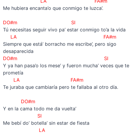
LA FA#m
Me hubiera encanta’o que conmigo te luzca’.
–
DO#m SI
Tú necesitas seguir vivo pa’ estar conmigo to’a la vida
LA FA#m
Siempre que está’ borracho me escribe’, pero sigo
desaparecida
DO#m SI
Y ya han pasa’o los mese’ y fueron mucha’ veces que te
prometía
LA FA#m
Te juraba que cambiaría pero te fallaba al otro día.
–
DO#m
Y en la cama todo me da vuelta’
SI
Me bebí do’ botella’ sin estar de fiesta
LA