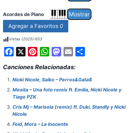
Acordes de Piano
Agregar a Favoritos
0
Vistas (2025):
653
F
X
Pi
W
M
E
S
a
nt
h
a
m
h
Canciones Relacionadas:
c
er
at
st
ai
ar
e
e
s
o
l
e
Nicki Nicole, Saiko – Perros&Gata$
b
st
A
d
Mesita – Una foto remix ft. Emilia, Nicki Nicole y
o
p
o
Tiago PZK
o
p
n
Cris Mj – Marisola (remix) ft. Duki, Standly y Nicki
Nicole
k
Feid, Mora – La inocente