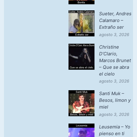
Sueter, Andres
Calamaro –
Extraño ser
agosto 3, 2026
Christine
D’Clario,
Marcos Brunet
– Que se abra
el cielo
agosto 3, 2026
Santi Muk –
Besos, limon y
miel
agosto 3, 2026
Leusemia – Yo
pienso en ti