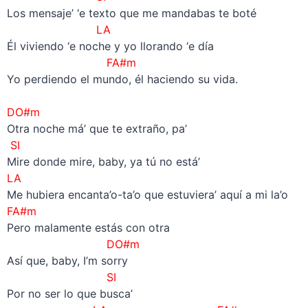
Los mensaje’ ‘e texto que me mandabas te boté
LA
Él viviendo ‘e noche y yo llorando ‘e día
FA#m
Yo perdiendo el mundo, él haciendo su vida.
–
DO#m
Otra noche má’ que te extraño, pa’
SI
Mire donde mire, baby, ya tú no está’
LA
Me hubiera encanta’o-ta’o que estuviera’ aquí a mi la’o
FA#m
Pero malamente estás con otra
DO#m
Así que, baby, I’m sorry
SI
Por no ser lo que busca’