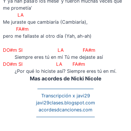
Y ya han pasa’o los mese’ y fueron muchas veces que
me prometía’
LA
Me juraste que cambiaría (Cambiaría),
FA#m
pero me fallaste al otro día (Yah, ah-ah)
–
DO#m SI LA FA#m
Siempre eres tú en mí Tú me dejaste así
DO#m SI LA FA#m
¿Por qué lo hiciste así? Siempre eres tú en mí.
Mas acordes de Nicki Nicole
————————————
Transcripción x javi29
javi29clases.blogspot.com
acordesdcanciones.com
————————————–