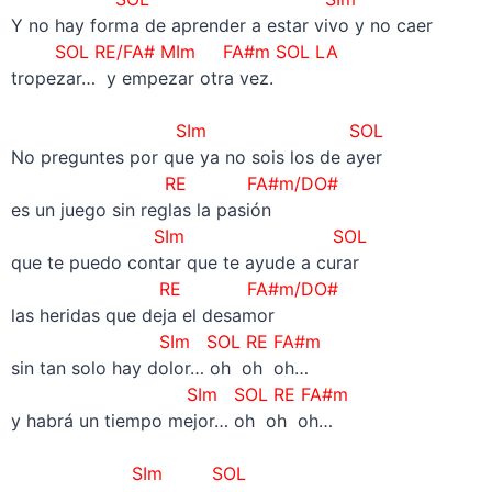
Y no hay forma de aprender a estar vivo y no caer
SOL RE/FA# MIm FA#m SOL LA
tropezar… y empezar otra vez.
–
SIm SOL
No preguntes por que ya no sois los de ayer
RE FA#m/DO#
es un juego sin reglas la pasión
SIm SOL
que te puedo contar que te ayude a curar
RE FA#m/DO#
las heridas que deja el desamor
SIm SOL RE FA#m
sin tan solo hay dolor… oh oh oh…
SIm SOL RE FA#m
y habrá un tiempo mejor… oh oh oh…
–
SIm SOL