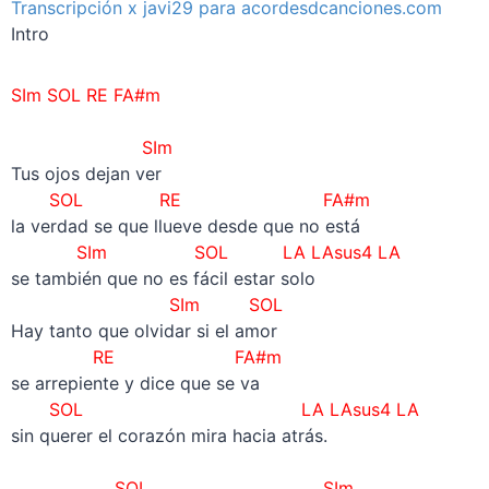
Transcripción x javi29 para acordesdcanciones.com
Intro
SIm SOL RE FA#m
–
SIm
Tus ojos dejan ver
SOL RE FA#m
la verdad se que llueve desde que no está
SIm SOL LA LAsus4 LA
se también que no es fácil estar solo
SIm SOL
Hay tanto que olvidar si el amor
RE FA#m
se arrepiente y dice que se va
SOL
LA
LAsus4 LA
sin querer el corazón mira hacia atrás.
–
SOL
SIm