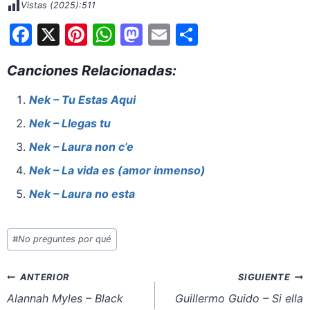
Vistas (2025):
511
F
X
Pi
W
M
E
S
a
nt
h
a
m
h
Canciones Relacionadas:
c
er
at
st
ai
ar
e
e
s
o
l
e
Nek – Tu Estas Aqui
b
st
A
d
Nek – Llegas tu
o
p
o
Nek – Laura non c’e
o
p
n
Nek – La vida es (amor inmenso)
k
Nek – Laura no esta
Etiquetas
#
No preguntes por qué
de
la
Navegación
ANTERIOR
SIGUIENTE
entrada:
de
Alannah Myles – Black
Guillermo Guido – Si ella