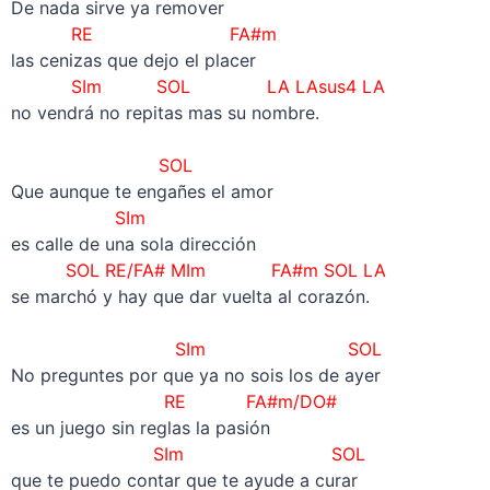
De nada sirve ya remover
RE
FA#m
las cenizas que dejo el placer
SIm SOL
LA LAsus4 LA
no vendrá no repitas mas su nombre.
–
SOL
Que aunque te engañes el amor
SIm
es calle de una sola dirección
SOL RE/FA# MIm FA#m SOL LA
se marchó y hay que dar vuelta al corazón.
–
SIm SOL
No preguntes por que ya no sois los de ayer
RE FA#m/DO#
es un juego sin reglas la pasión
SIm SOL
que te puedo contar que te ayude a curar