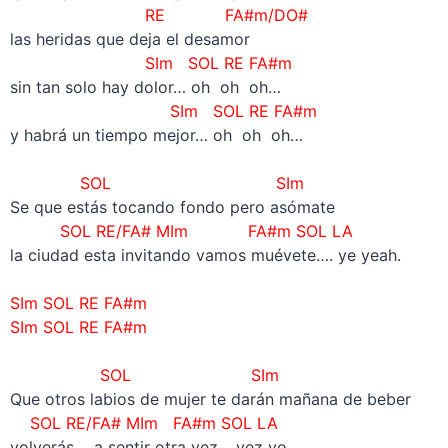
RE FA#m/DO#
las heridas que deja el desamor
SIm SOL RE FA#m
sin tan solo hay dolor… oh oh oh…
SIm SOL RE FA#m
y habrá un tiempo mejor… oh oh oh…
–
SOL SIm
Se que estás tocando fondo pero asómate
SOL RE/FA# MIm FA#m SOL LA
la ciudad esta invitando vamos muévete…. ye yeah.
–
SIm SOL RE FA#m
SIm SOL RE FA#m
–
SOL SIm
Que otros labios de mujer te darán mañana de beber
SOL RE/FA# MIm FA#m SOL LA
volverás a sentir otra vez… vez yo…