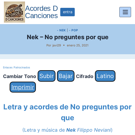
Saltar
Acordes D
al
entra
Canciones
contenido
- NEK
|
- POP
Nek – No preguntes por que
Por
javi29
enero 25, 2021
Enlaces Patrocinados
Subir
Bajar
Latino
Cambiar Tono
Cifrado
Imprimir
Letra y acordes de
No preguntes por
que
(Letra y música de
Nek
Filippo Neviani
)