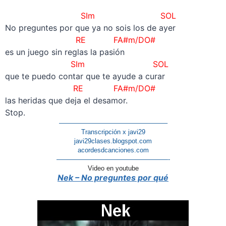
–
SIm SOL
No preguntes por que ya no sois los de ayer
RE FA#m/DO#
es un juego sin reglas la pasión
SIm SOL
que te puedo contar que te ayude a curar
RE FA#m/DO#
las heridas que deja el desamor.
Stop.
————————————————–
Transcripción x javi29
javi29clases.blogspot.com
acordesdcanciones.com
—————————————————-
Video en youtube
Nek – No preguntes por qué