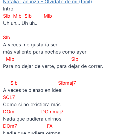
Natalia Lacunza – Olvídate de mi (fácil)
Intro
SIb MIb SIb MIb
Uh uh… Uh uh…
–
SIb
A veces me gustaría ser
más valiente para noches como ayer
MIb
SIb
Para no dejar de verte, para dejar de correr.
SIb SIbmaj7
A veces te pienso en ideal
SOL7
Como si no existiera más
DOm DOmmaj7
Nada que pudiera unirnos
DOm7
FA
Nadie que pudiera oírnos.