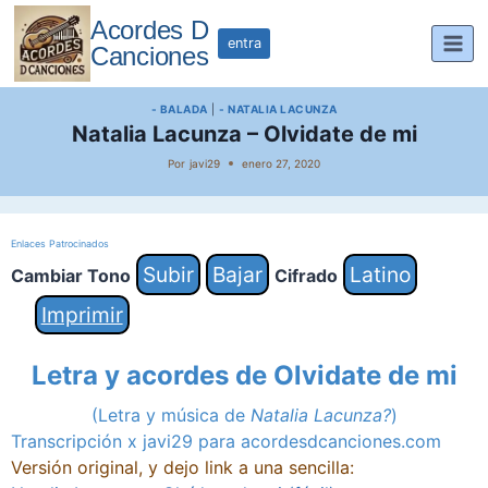
Saltar
Acordes D
al
entra
Canciones
contenido
- BALADA
|
- NATALIA LACUNZA
Natalia Lacunza – Olvidate de mi
Por
javi29
enero 27, 2020
Enlaces Patrocinados
Subir
Bajar
Latino
Cambiar Tono
Cifrado
Imprimir
Letra y acordes de Olvidate de mi
(
Letra y m
úsica de
Natalia Lacunza?
)
Transcripción x javi29 para acordesdcanciones.com
Versión original, y dejo link a una sencilla: