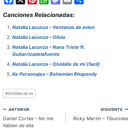
a
nt
h
a
m
h
Canciones Relacionadas:
c
er
at
st
ai
ar
e
e
s
o
l
e
Natalia Lacunza – Ventanas de avion
b
st
A
d
Natalia Lacunza – Olivia
o
p
o
Natalia Lacunza – Nana Triste ft.
o
p
n
Guitarricadelafuente
k
Natalia Lacunza – Olvidate de mi (facil)
Ke Personajes – Bohemian Rhapsody
Etiquetas
#
Olvídate de mi
de
la
Navegación
ANTERIOR
SIGUIENTE
entrada:
de
Daniel Cortes – No me
Ricky Martin – Tiburones
hablen de ella
entradas