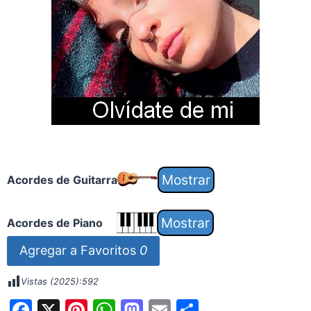
Acordes de Guitarra
Acordes de Piano
Agregar a Favoritos
0
Vistas (2025):
592
F
X
Pi
W
M
E
S