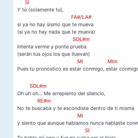
SI
Y tú (solamente tu),
FA#/LA#
si ya no hay sismo que te mueva
(si ya no hay nada que te mueva)
SOL#m
Intenta verme y ponte prueba
(serán tus ojos los que lluevan)
MI MIm
Pues tu pronostico es estar conmigo, estar conmig
SOL#m
Oh uh oh… Me arrepiento del silencio,
RE#m
No te buscaba y te escondiste dentro de ti misma
MI
y siento que aunque hablamos nunca hablaste con
SI
Te hablo mi ego y fue mi culpa ser el hielo