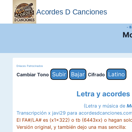
Saltar
al
Acordes D Canciones
contenido
- 
Mo
Enlaces Patrocinados
Subir
Bajar
Latino
Cambiar Tono
Cifrado
Letra y acordes
(Letra y música de
Mo
Transcripción x javi29 para acordesdcanciones.co
El FA#/LA# es (x1x322) o tb (6443xx) o hagan solo
Versión original, y también dejo una mas sencilla: