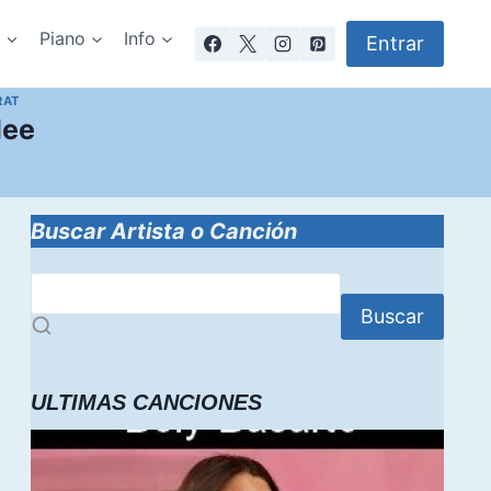
a
Piano
Info
Entrar
RAT
dee
Buscar Artista o Canción
Buscar
ULTIMAS CANCIONES