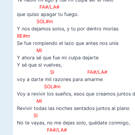
FA#/LA#
que quiso apagar tu fuego.
SOL#m
Y nos dejamos solos, y tu por dentro morías
RE#m
Se fue rompiendo el lazo que antes nos unía
MI
Y ahora sé que fue mi culpa dejarte
Y sé que si vuelves,
SI FA#/LA#
voy a darte mil razones para amarme
SOL#m
Voy a revivir los sueños, esos que creamos juntos 
MI
Revivir todas las noches sentados juntos al piano
SI
No te vayas, no me dejes solo, quédate conmigo,
FA#/LA#