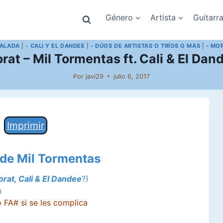
Género
Artista
Guitarr
BALADA
|
- CALI Y EL DANDEE
|
- DÚOS DE ARTISTAS O TRÍOS O MAS
|
- MO
rat – Mil Tormentas ft. Cali & El Dan
Por
javi29
julio 6, 2017
Imprimir
 de Mil Tormentas
rat, Cali & El Dandee
?)
m
 FA# si se les complica