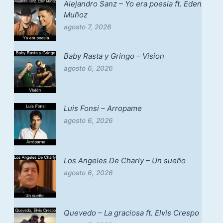
Alejandro Sanz – Yo era poesia ft. Eden
Muñoz
agosto 7, 2026
Baby Rasta y Gringo – Vision
agosto 6, 2026
Luis Fonsi – Arropame
agosto 6, 2026
Los Angeles De Charly – Un sueño
agosto 6, 2026
Quevedo – La graciosa ft. Elvis Crespo