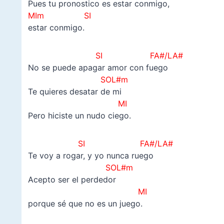
Pues tu pronostico es estar conmigo,
MIm SI
estar conmigo.
SI FA#/LA#
No se puede apagar amor con fuego
SOL#m
Te quieres desatar de mi
MI
Pero hiciste un nudo ciego.
SI FA#/LA#
Te voy a rogar, y yo nunca ruego
SOL#m
Acepto ser el perdedor
MI
porque sé que no es un juego.