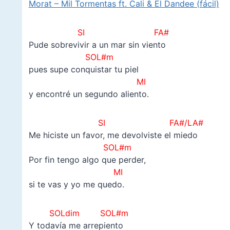
Morat – Mil Tormentas ft. Cali & El Dandee (fácil)
SI FA#
Pude sobrevivir a un mar sin viento
SOL#m
pues supe conquistar tu piel
MI
y encontré un segundo aliento.
SI FA#/LA#
Me hiciste un favor, me devolviste el miedo
SOL#m
Por fin tengo algo que perder,
MI
si te vas y yo me quedo.
SOLdim SOL#m
Y todavía me arrepiento