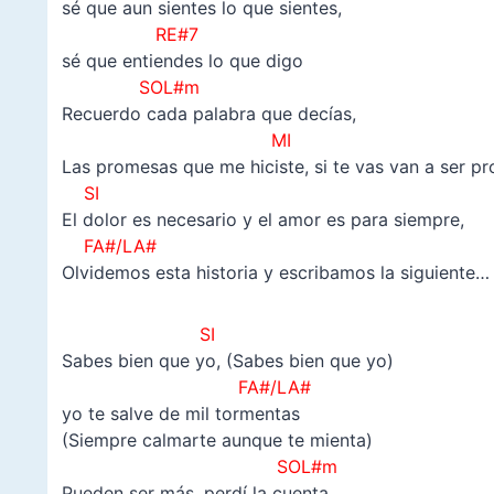
sé que aun sientes lo que sientes,
RE#7
sé que entiendes lo que digo
SOL#m
Recuerdo cada palabra que decías,
MI
Las promesas que me hiciste, si te vas van a ser p
SI
El dolor es necesario y el amor es para siempre,
FA#/LA#
Olvidemos esta historia y escribamos la siguiente…
SI
Sabes bien que yo, (Sabes bien que yo)
FA#/LA#
yo te salve de mil tormentas
(Siempre calmarte aunque te mienta)
SOL#m
Pueden ser más, perdí la cuenta