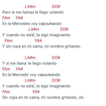
–
LA#m DO#
Pero si me llamas le llego volando
FAm FA#
En la Mercedes voy capsuleando
LA#m DO#
Y cuando no está’, te sigo imaginando
FAm FA#
Y sin ropa en mi cama, mi nombre gritando.
–
LA#m DO#
Y si me llama’ le llego volando
FAm FA#
En la Mercede’ voy capsuleando
LA#m DO#
Y cuando no está’, te sigo imaginando
FAm FA#
Sin ropa en mi cama, mi nombre gritando, oh.
–