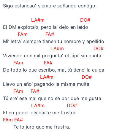
Sigo estancao’, siempre soñando contigo.
–
LA#m DO#
El DM explota’o, pero la’ dejo en leído
FAm FA#
Mi’ letra’ siempre tienen tu nombre y apellido
LA#m DO#
Viviendo con mil pregunta’, el lápi’ sin punta
FAm FA#
De todo lo que escribo, ma’, tú tiene’ la culpa
LA#m DO#
Llevo un año’ pagando la misma multa
FAm FA#
Tú ere’ ese mal que no sé por qué me gusta
LA#m DO#
El no poder olvidarte me frustra
FAm FA#
Te lo juro que me frustra.