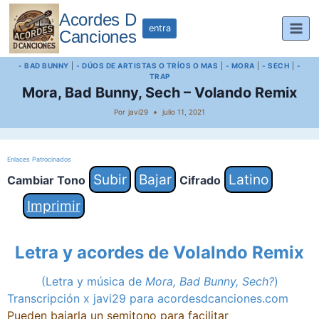
Saltar
Acordes D
al
entra
Canciones
contenido
- BAD BUNNY
|
- DÚOS DE ARTISTAS O TRÍOS O MAS
|
- MORA
|
- SECH
|
-
TRAP
Mora, Bad Bunny, Sech – Volando Remix
Por
javi29
julio 11, 2021
Enlaces Patrocinados
Subir
Bajar
Latino
Cambiar Tono
Cifrado
Imprimir
Letra y acordes de Volalndo Remix
(Letra y música de
Mora, Bad Bunny, Sech?
)
Transcripción x javi29 para acordesdcanciones.com
Pueden bajarla un semitono para facilitar