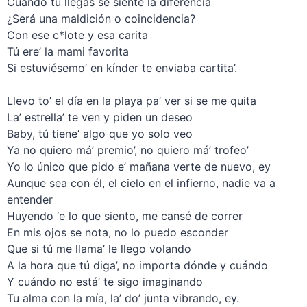
Cuando tú llegas se siente la diferencia
¿Será una maldición o coincidencia?
Con ese c*lote y esa carita
Tú ere’ la mami favorita
Si estuviésemo’ en kínder te enviaba cartita’.
–
Llevo to’ el día en la playa pa’ ver si se me quita
La’ estrella’ te ven y piden un deseo
Baby, tú tiene’ algo que yo solo veo
Ya no quiero má’ premio’, no quiero má’ trofeo’
Yo lo único que pido e’ mañana verte de nuevo, ey
Aunque sea con él, el cielo en el infierno, nadie va a
entender
Huyendo ‘e lo que siento, me cansé de correr
En mis ojos se nota, no lo puedo esconder
Que si tú me llama’ le llego volando
A la hora que tú diga’, no importa dónde y cuándo
Y cuándo no está’ te sigo imaginando
Tu alma con la mía, la’ do’ junta vibrando, ey.