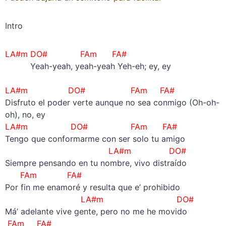
Intro
LA#m DO# FAm FA#
Yeah-yeah, yeah-yeah Yeh-eh; ey, ey
–
LA#m DO# FAm FA#
Disfruto el poder verte aunque no sea conmigo (Oh-oh-
oh), no, ey
LA#m DO# FAm FA#
Tengo que conformarme con ser solo tu amigo
LA#m DO#
Siempre pensando en tu nombre, vivo distraído
FAm FA#
Por fin me enamoré y resulta que e’ prohibido
LA#m DO#
Má’ adelante vive gente, pero no me he movido
FAm FA#