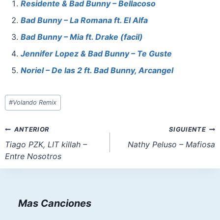
e
e
s
o
l
e
Residente & Bad Bunny – Bellacoso
b
st
A
d
Bad Bunny – La Romana ft. El Alfa
o
p
o
Bad Bunny – Mia ft. Drake (facil)
o
p
n
Jennifer Lopez & Bad Bunny – Te Guste
k
Noriel – De las 2 ft. Bad Bunny, Arcangel
Etiquetas
#
Volando Remix
de
la
Navegación
ANTERIOR
SIGUIENTE
entrada:
de
Tiago PZK, LIT killah –
Nathy Peluso – Mafiosa
Entre Nosotros
entradas
Mas Canciones