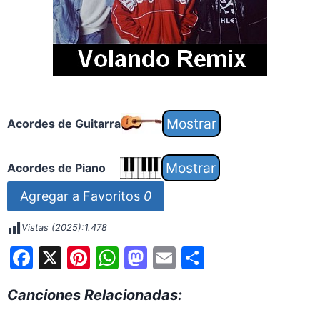
Acordes de Guitarra
Acordes de Piano
Agregar a Favoritos
0
Vistas (2025):
1.478
F
X
Pi
W
M
E
S
a
nt
h
a
m
h
Canciones Relacionadas:
c
er
at
st
ai
ar