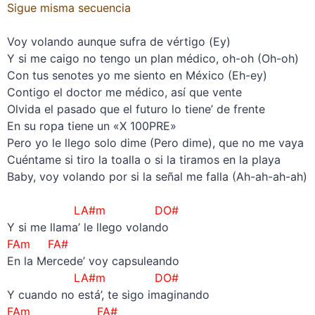
Sigue misma secuencia
–
Voy volando aunque sufra de vértigo (Ey)
Y si me caigo no tengo un plan médico, oh-oh (Oh-oh)
Con tus senotes yo me siento en México (Eh-ey)
Contigo el doctor me médico, así que vente
Olvida el pasado que el futuro lo tiene’ de frente
En su ropa tiene un «X 100PRE»
Pero yo le llego solo dime (Pero dime), que no me vaya
Cuéntame si tiro la toalla o si la tiramos en la playa
Baby, voy volando por si la señal me falla (Ah-ah-ah-ah)
–
LA#m DO#
Y si me llama’ le llego volando
FAm FA#
En la Mercede’ voy capsuleando
LA#m DO#
Y cuando no está’, te sigo imaginando
FAm FA#