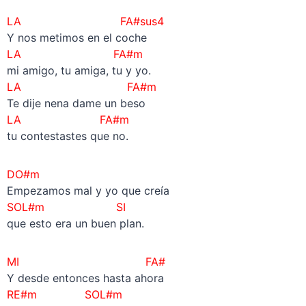
–
LA FA#sus4
Y nos metimos en el coche
LA FA#m
mi amigo, tu amiga, tu y yo.
LA FA#m
Te dije nena dame un beso
LA FA#m
tu contestastes que no.
DO#m
Empezamos mal y yo que creía
SOL#m
SI
que esto era un buen plan.
MI FA#
Y desde entonces hasta ahora
RE#m SOL#m