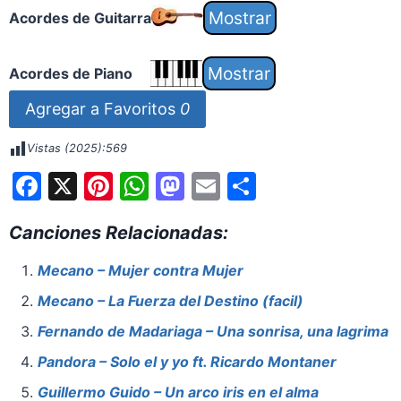
Acordes de Guitarra
Acordes de Piano
Agregar a Favoritos
0
Vistas (2025):
569
F
X
Pi
W
M
E
S
a
nt
h
a
m
h
Canciones Relacionadas:
c
er
at
st
ai
ar
e
e
s
o
l
e
Mecano – Mujer contra Mujer
b
st
A
d
Mecano – La Fuerza del Destino (facil)
o
p
o
Fernando de Madariaga – Una sonrisa, una lagrima
o
p
n
Pandora – Solo el y yo ft. Ricardo Montaner
k
Guillermo Guido – Un arco iris en el alma