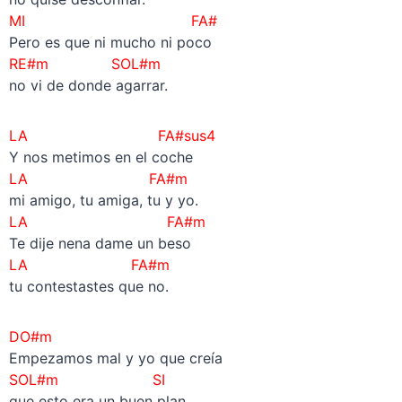
MI FA#
Pero es que ni mucho ni poco
RE#m SOL#m
no vi de donde agarrar.
LA FA#sus4
Y nos metimos en el coche
LA FA#m
mi amigo, tu amiga, tu y yo.
LA FA#m
Te dije nena dame un beso
LA FA#m
tu contestastes que no.
DO#m
Empezamos mal y yo que creía
SOL#m
SI
que esto era un buen plan.