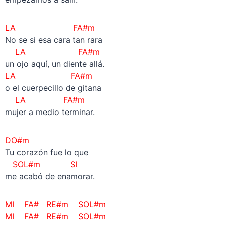
LA FA#m
No se si esa cara tan rara
LA FA#m
un ojo aquí, un diente allá.
LA FA#m
o el cuerpecillo de gitana
LA FA#m
mujer a medio terminar.
DO#m
Tu corazón fue lo que
SOL#m
SI
me acabó de enamorar.
MI FA#
RE#m SOL#m
MI FA#
RE#m SOL#m