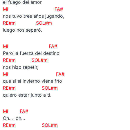
el fuego del amor
MI FA#
nos tuvo tres años jugando,
RE#m SOL#m
luego nos separó.
MI FA#
Pero la fuerza del destino
RE#m SOL#m
nos hizo repetir,
MI FA#
que si el invierno viene frío
RE#m SOL#m
quiero estar junto a ti.
MI FA#
Oh… oh…
RE#m SOL#m