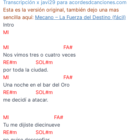
Transcripción x javi29 para acordesdcanciones.com
Esta es la versión original, también dejo una mas
sencilla aquí:
Mecano – La Fuerza del Destino (fácil)
Intro
MI
–
MI FA#
Nos vimos tres o cuatro veces
RE#m SOL#m
por toda la ciudad.
MI FA#
Una noche en el bar del Oro
RE#m SOL#m
me decidí a atacar.
MI FA#
Tu me dijiste diecinueve
RE#m SOL#m
no quise desconfiar.