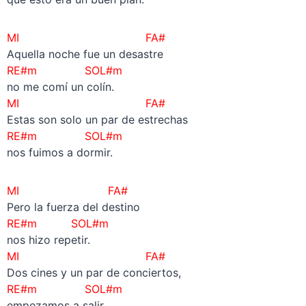
MI FA#
Aquella noche fue un desastre
RE#m SOL#m
no me comí un colín.
MI FA#
Estas son solo un par de estrechas
RE#m SOL#m
nos fuimos a dormir.
MI FA#
Pero la fuerza del destino
RE#m SOL#m
nos hizo repetir.
MI FA#
Dos cines y un par de conciertos,
RE#m SOL#m
empezamos a salir.