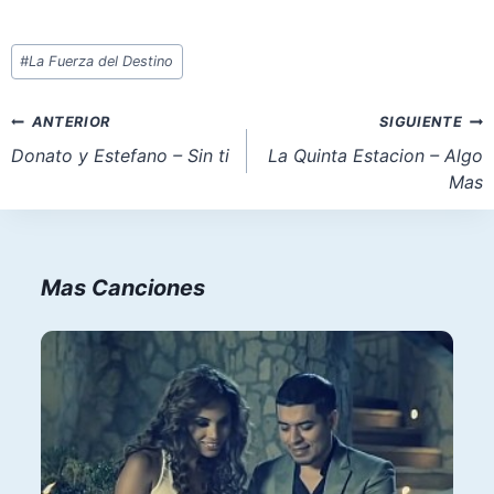
Etiquetas
#
La Fuerza del Destino
de
la
Navegación
ANTERIOR
SIGUIENTE
entrada:
de
Donato y Estefano – Sin ti
La Quinta Estacion – Algo
Mas
entradas
Mas Canciones