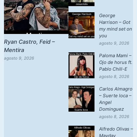
George
Harrison – Got
my mind set on
you
Ryan Castro, Feid –
agosto 9, 2026
Mentira
Paloma Mami –
agosto 9, 2026
Ojo de horus ft.
Pablo Chill-E
agosto 8, 2026
Carlos Almagro
– Suerte loca –
Angel
Dominguez
agosto 8, 2026
Alfredo Olivas –
Mayday