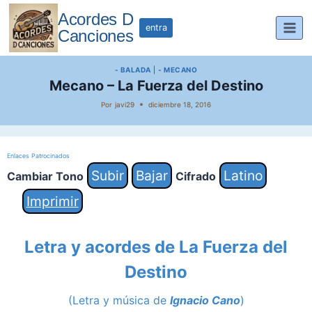
Saltar
Acordes D
al
entra
Canciones
contenido
- BALADA
|
- MECANO
Mecano – La Fuerza del Destino
Por
javi29
diciembre 18, 2016
Enlaces Patrocinados
Subir
Bajar
Latino
Cambiar Tono
Cifrado
Imprimir
Letra y acordes de La Fuerza del
Destino
(Letra y música de
Ignacio Cano
)