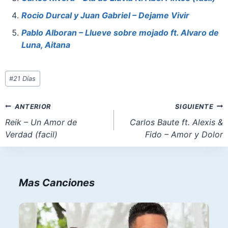
o
p
n
k
Rocio Durcal y Juan Gabriel – Dejame Vivir
Pablo Alboran – Llueve sobre mojado ft. Alvaro de
Luna, Aitana
Etiquetas
#
21 Días
de
la
Navegación
ANTERIOR
SIGUIENTE
entrada:
de
Reik – Un Amor de
Carlos Baute ft. Alexis &
Verdad (facil)
Fido – Amor y Dolor
entradas
Mas Canciones