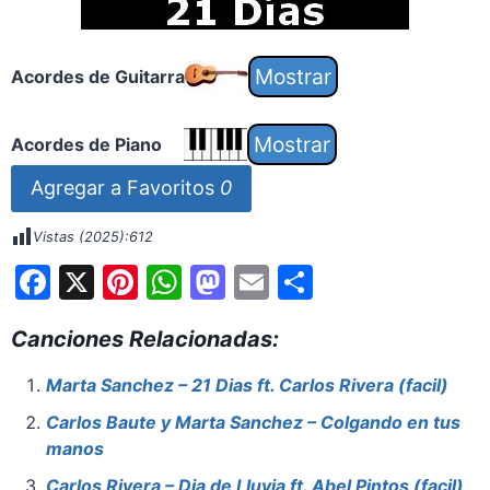
Acordes de Guitarra
Acordes de Piano
Agregar a Favoritos
0
Vistas (2025):
612
F
X
Pi
W
M
E
S
a
nt
h
a
m
h
Canciones Relacionadas:
c
er
at
st
ai
ar
e
e
s
o
l
e
Marta Sanchez – 21 Dias ft. Carlos Rivera (facil)
b
st
A
d
Carlos Baute y Marta Sanchez – Colgando en tus
o
p
o
manos
Carlos Rivera – Dia de Lluvia ft. Abel Pintos (facil)