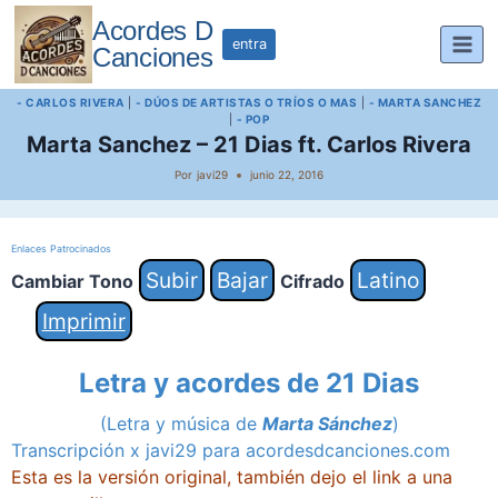
Saltar
Acordes D
al
entra
Canciones
contenido
- CARLOS RIVERA
|
- DÚOS DE ARTISTAS O TRÍOS O MAS
|
- MARTA SANCHEZ
|
- POP
Marta Sanchez – 21 Dias ft. Carlos Rivera
Por
javi29
junio 22, 2016
Enlaces Patrocinados
Subir
Bajar
Latino
Cambiar Tono
Cifrado
Imprimir
Letra y acordes de 21 Dias
(Letra y música de
Marta Sánchez
)
Transcripción x javi29 para
acordesdcanciones.com
Esta es la versión original, también dejo el link a una