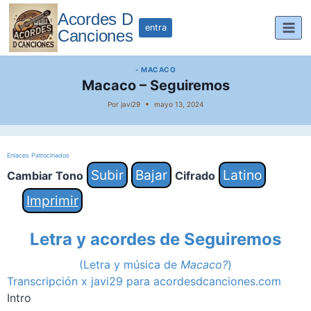
Saltar
Acordes D
al
entra
Canciones
contenido
- MACACO
Macaco – Seguiremos
Por
javi29
mayo 13, 2024
Enlaces Patrocinados
Subir
Bajar
Latino
Cambiar Tono
Cifrado
Imprimir
Letra y acordes de Seguiremos
(Letra y música de
Macaco?
)
Transcripción x javi29 para acordesdcanciones.com
Intro