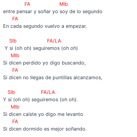
FA
MIb
entre pensar y soñar yo soy de lo segundo
FA
En cada segundo vuelvo a empezar.
–
SIb FA/LA
Y si (oh oh) seguiremos (oh oh)
MIb
Si dicen perdido yo digo buscando,
FA
Si dicen no llegas de puntillas alcanzamos,
–
SIb FA/LA
Y sí (oh oh) seguiremos (oh oh).
MIb
Si dicen caíste yo digo me levanto
FA
Si dicen dormido es mejor soñando.
–