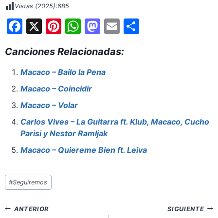
Vistas (2025):
685
F
X
Pi
W
M
E
S
a
nt
h
a
m
h
Canciones Relacionadas:
c
er
at
st
ai
ar
e
e
s
o
l
e
Macaco – Bailo la Pena
b
st
A
d
Macaco – Coincidir
o
p
o
Macaco – Volar
o
p
n
Carlos Vives – La Guitarra ft. Klub, Macaco, Cucho
k
Parisi y Nestor Ramljak
Macaco – Quiereme Bien ft. Leiva
Etiquetas
#
Seguiremos
de
la
Navegación
ANTERIOR
SIGUIENTE
entrada: