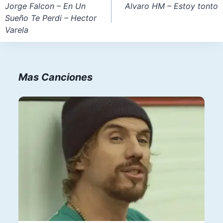
de
Jorge Falcon – En Un
Alvaro HM – Estoy tonto
Sueño Te Perdi – Hector
entradas
Varela
Mas Canciones