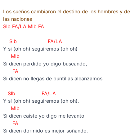
Los sueños cambiaron el destino de los hombres y de
las naciones
SIb FA/LA MIb FA
–
SIb FA/LA
Y si (oh oh) seguiremos (oh oh)
MIb
Si dicen perdido yo digo buscando,
FA
Si dicen no llegas de puntillas alcanzamos,
–
SIb FA/LA
Y sí (oh oh) seguiremos (oh oh).
MIb
Si dicen caíste yo digo me levanto
FA
Si dicen dormido es mejor soñando.
–