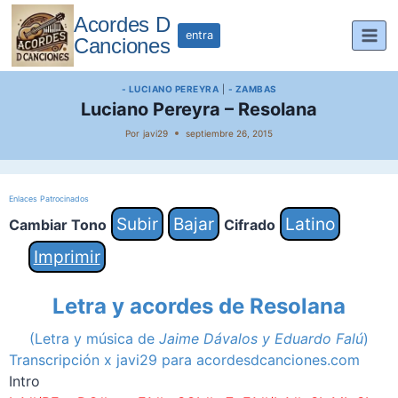
Saltar
Acordes D
al
entra
Canciones
contenido
- LUCIANO PEREYRA
|
- ZAMBAS
Luciano Pereyra – Resolana
Por
javi29
septiembre 26, 2015
Enlaces Patrocinados
Subir
Bajar
Latino
Cambiar Tono
Cifrado
Imprimir
Letra y acordes de Resolana
(Letra y música de
Jaime Dávalos y
Eduardo Falú
)
Transcripción x javi29 para acordesdcanciones.com
Intro