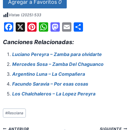
Agregar a Favoritos
0
Vistas (2025):
533
F
X
Pi
W
M
E
S
a
nt
h
a
m
h
Canciones Relacionadas:
c
er
at
st
ai
ar
e
e
s
o
l
e
Luciano Pereyra – Zamba para olvidarte
b
st
A
d
Mercedes Sosa – Zamba Del Chaguanco
o
p
o
Argentino Luna – La Compañera
o
p
n
Facundo Saravia – Por esas cosas
k
Los Chalchaleros – La Lopez Pereyra
Etiquetas
#
Resolana
de
la
Navegación
ANTERIOR
SIGUIENTE