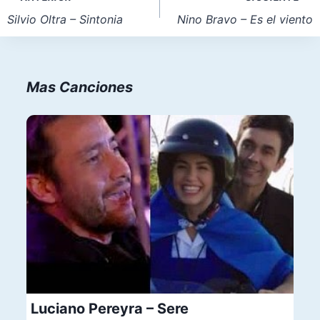
entrada:
de
Silvio Oltra – Sintonia
Nino Bravo – Es el viento
entradas
Mas Canciones
Luciano Pereyra – Sere