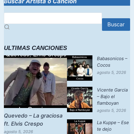
Buscar Artista o Canción
Buscar
ULTIMAS CANCIONES
Babasonicos –
Cocos
agosto 5, 2026
Vicente Garcia
– Bajo el
flamboyan
agosto 5, 2026
Quevedo – La graciosa
La Kuppe – Ese
ft. Elvis Crespo
te dejo
agosto 5, 2026