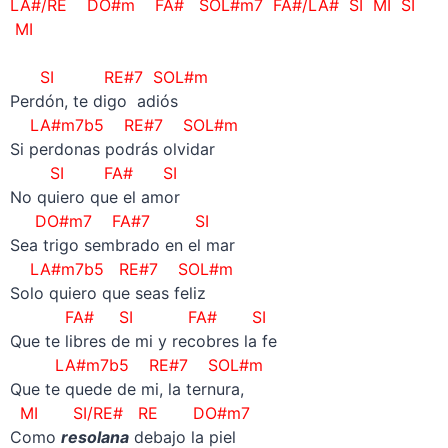
LA#/RE DO#m FA#
SOL#m7 FA#/LA# SI MI SI
MI
SI RE#7 SOL#m
Perdón, te digo adiós
LA#m7b5
RE#7 SOL#m
Si perdonas podrás olvidar
SI FA# SI
No quiero que el amor
DO#m7 FA#7
SI
Sea trigo sembrado en el mar
LA#m7b5 RE#7 SOL#m
Solo quiero que seas feliz
FA# SI FA# SI
Que te libres de mi y recobres la fe
LA#m7b5
RE#7 SOL#m
Que te quede de mi, la ternura,
MI SI/RE# RE DO#m7
Como
resolana
debajo la piel