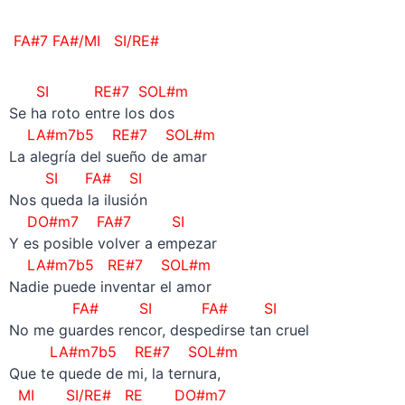
FA#7
FA#/MI SI/RE#
SI RE#7 SOL#m
Se ha roto entre los dos
LA#m7b5
RE#7 SOL#m
La alegría del sueño de amar
SI FA# SI
Nos queda la ilusión
DO#m7 FA#7
SI
Y es posible volver a empezar
LA#m7b5 RE#7 SOL#m
Nadie puede inventar el amor
FA# SI FA# SI
No me guardes rencor, despedirse tan cruel
LA#m7b5
RE#7 SOL#m
Que te quede de mi, la ternura,
MI SI/RE# RE DO#m7