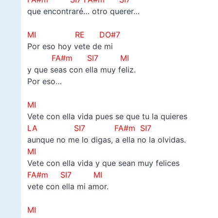
que encontraré… otro querer…
–
MI RE DO#7
Por eso hoy vete de mi
FA#m SI7 MI
y que seas con ella muy feliz.
Por eso…
–
MI
Vete con ella vida pues se que tu la quieres
LA SI7 FA#m SI7
aunque no me lo digas, a ella no la olvidas.
MI
Vete con ella vida y que sean muy felices
FA#m SI7 MI
vete con ella mi amor.
–
MI