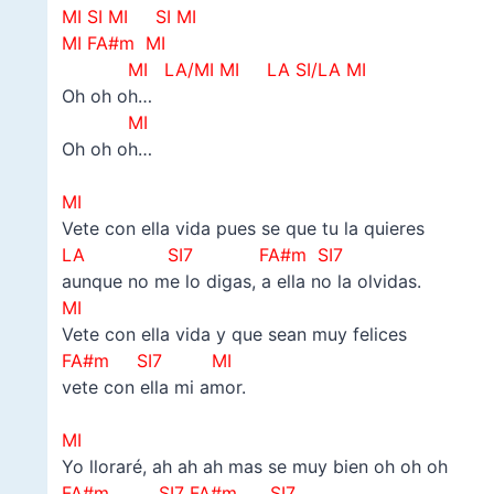
MI SI MI SI MI
MI FA#m MI
M
I LA/MI MI LA SI/LA MI
Oh oh oh…
M
I
Oh oh oh…
–
MI
Vete con ella vida pues se que tu la quieres
LA SI7 FA#m SI7
aunque no me lo digas, a ella no la olvidas.
MI
Vete con ella vida y que sean muy felices
FA#m SI7 MI
vete con ella mi amor.
–
MI
Yo lloraré, ah ah ah mas se muy bien oh oh oh
FA#m SI7 FA#m SI7