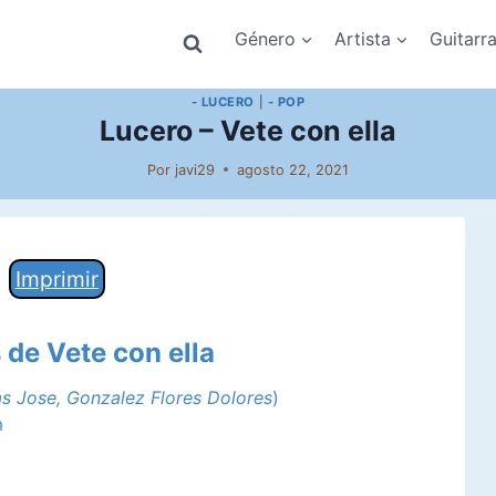
Género
Artista
Guitarr
- LUCERO
|
- POP
Lucero – Vete con ella
Por
javi29
agosto 22, 2021
Imprimir
 de Vete con ella
s Jose, Gonzalez Flores Dolores
)
m