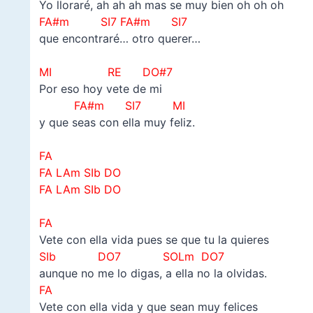
Yo lloraré, ah ah ah mas se muy bien oh oh oh
FA#m SI7 FA#m SI7
que encontraré… otro querer…
–
MI RE DO#7
Por eso hoy vete de mi
FA#m SI7 MI
y que seas con ella muy feliz.
–
FA
FA LAm SIb DO
FA LAm SIb DO
–
FA
Vete con ella vida pues se que tu la quieres
SIb DO7 SOLm DO7
aunque no me lo digas, a ella no la olvidas.
FA
Vete con ella vida y que sean muy felices