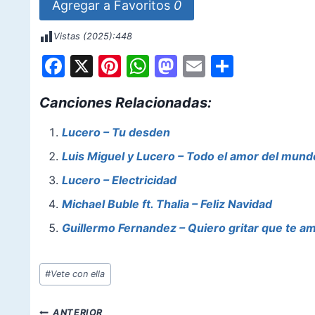
Agregar a Favoritos
0
Vistas (2025):
448
F
X
Pi
W
M
E
S
a
nt
h
a
m
h
Canciones Relacionadas:
c
er
at
st
ai
ar
e
e
s
o
l
e
Lucero – Tu desden
b
st
A
d
Luis Miguel y Lucero – Todo el amor del mund
o
p
o
Lucero – Electricidad
o
p
n
Michael Buble ft. Thalia – Feliz Navidad
k
Guillermo Fernandez – Quiero gritar que te a
Etiquetas
#
Vete con ella
de
la
Navegación
ANTERIOR