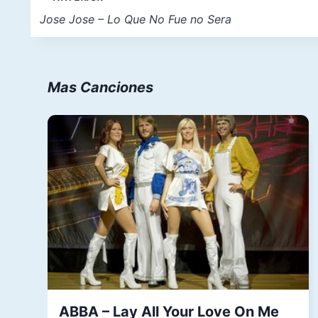
entrada:
de
Jose Jose – Lo Que No Fue no Sera
entradas
Mas Canciones
ABBA – Lay All Your Love On Me