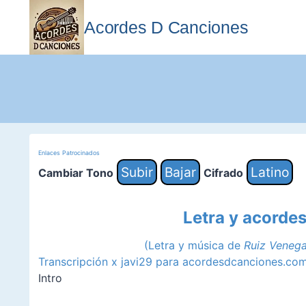
Saltar
al
Acordes D Canciones
contenido
Enlaces Patrocinados
Subir
Bajar
Latino
Cambiar Tono
Cifrado
Letra y acordes
(Letra y música de
Ruiz Venega
Transcripción x javi29 para acordesdcanciones.co
Intro