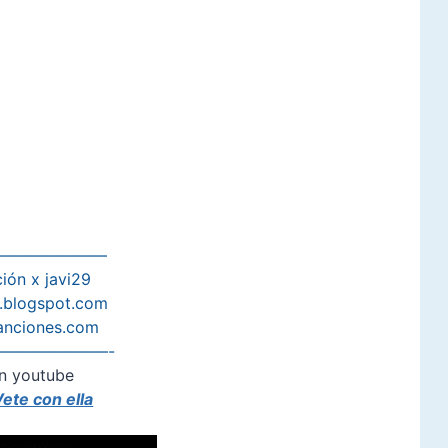
——————–
ión x javi29
s.blogspot.com
anciones.com
———————-
n youtube
ete con ella