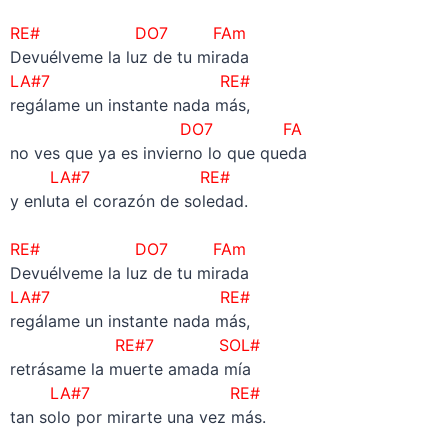
–
RE# DO7 FAm
Devuélveme la luz de tu mirada
LA#7 RE#
regálame un instante nada más,
DO7 FA
no ves que ya es invierno lo que queda
LA#7 RE#
y enluta el corazón de soledad.
–
RE# DO7 FAm
Devuélveme la luz de tu mirada
LA#7 RE#
regálame un instante nada más,
RE#7 SOL#
retrásame la muerte amada mía
LA#7 RE#
tan solo por mirarte una vez más.
–