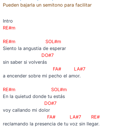
Pueden bajarla un semitono para facilitar
Intro
RE#m
–
RE#m SOL#m
Siento la angustia de esperar
DO#7
sin saber si volverás
FA# LA#7
a encender sobre mi pecho el amor.
–
RE#m SOL#m
En la quietud donde tu estás
DO#7
voy callando mi dolor
FA# LA#7 RE#
reclamando la presencia de tu voz sin llegar.