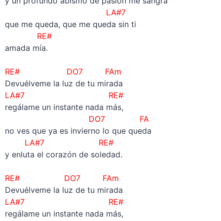
y un profundo abismo de pasión me sangra
LA#7
que me queda, que me queda sin ti
RE#
amada mía.
–
RE# DO7 FAm
Devuélveme la luz de tu mirada
LA#7 RE#
regálame un instante nada más,
DO7 FA
no ves que ya es invierno lo que queda
LA#7 RE#
y enluta el corazón de soledad.
–
RE# DO7 FAm
Devuélveme la luz de tu mirada
LA#7 RE#
regálame un instante nada más,