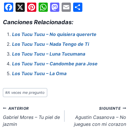
F
X
Pi
W
M
E
S
a
nt
h
a
m
h
Canciones Relacionadas:
c
er
at
st
ai
ar
e
e
s
o
l
e
Los Tucu Tucu – No quisiera quererte
b
st
A
d
Los Tucu Tucu – Nada Tengo de Ti
o
p
o
Los Tucu Tucu – Luna Tucumana
o
p
n
Los Tucu Tucu – Candombe para Jose
k
Los Tucu Tucu – La Oma
Etiquetas
#
A veces me pregunto
de
la
Navegación
ANTERIOR
SIGUIENTE
entrada:
de
Gabriel Mores – Tu piel de
Agustin Casanova – No
jazmin
juegues con mi corazon
entradas