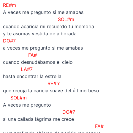
RE#m
A veces me pregunto si me amabas
SOL#m
cuando acaricia mi recuerdo tu memoria
y te asomas vestida de alborada
DO#7
a veces me pregunto si me amabas
FA#
cuando desnudábamos el cielo
LA#7
hasta encontrar la estrella
RE#m
que recoja la caricia suave del último beso.
SOL#m
A veces me pregunto
DO#7
si una callada lágrima me crece
FA#