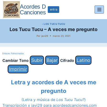
Saltar
Acordes D
al
entra
Canciones
contenido
- LOS TUCU TUCU
Los Tucu Tucu – A veces me pregunto
Por
javi29
marzo 23, 2021
Enlaces Patrocinados
Subir
Bajar
Latino
Cambiar Tono
Cifrado
Imprimir
Letra y acordes de A veces me
pregunto
(Letra y música de
Los Tucu Tucu?
)
Transcripción x javi29 para acordesdcanciones.com