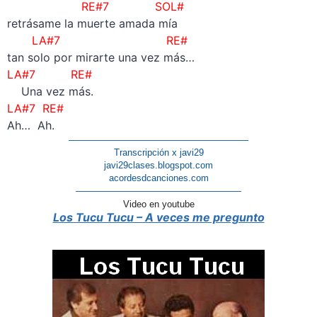
RE#7 SOL#
retrásame la muerte amada mía
LA#7 RE#
tan solo por mirarte una vez más…
LA#7 RE#
Una vez más.
LA#7 RE#
Ah… Ah.
———————————————————–
Transcripción x javi29
javi29clases.blogspot.com
acordesdcanciones.com
——————————————————
Video en youtube
Los Tucu Tucu – A veces me pregunto