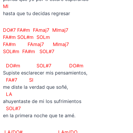
MI
hasta que tu decidas regresar
DO#7 FA#m FAmaj7 MImaj7
FA#m SOL#m SOLm
FA#m FAmaj7 MImaj7
SOL#m FA#m SOL#7
DO#m SOL#7 DO#m
Supiste esclarecer mis pensamientos,
FA#7 SI
me diste la verdad que soñé,
LA
ahuyentaste de mi los sufrimientos
SOL#7
en la primera noche que te amé.
LA/DO# LAm/DO