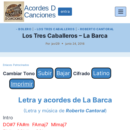
Saltar
Acordes D
al
entra
Canciones
contenido
- BOLERO
|
- LOS TRES CABALLEROS
|
- ROBERTO CANTORAL
Los Tres Caballeros – La Barca
Por
javi29
junio 24, 2016
Enlaces Patrocinados
Subir
Bajar
Latino
Cambiar Tono
Cifrado
Imprimir
Letra y acordes de La Barca
(Letra y música de
Roberto Cantoral
)
Intro
DO#7 FA#m FAmaj7 MImaj7