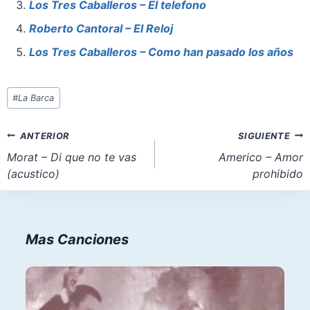
o
p
o
Los Tres Caballeros – El telefono
o
p
n
Roberto Cantoral – El Reloj
k
Los Tres Caballeros – Como han pasado los años
Etiquetas
#
La Barca
de
la
Navegación
ANTERIOR
SIGUIENTE
entrada:
de
Morat – Di que no te vas
Americo – Amor
(acustico)
prohibido
entradas
Mas Canciones