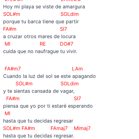
Hoy mi playa se viste de amargura
SOL#m SOLdim
porque tu barca tiene que partir
FA#m SI7
a cruzar otros mares de locura
MI RE DO#7
cuida que no naufrague tu vivir.
FA#m7 LAm
Cuando la luz del sol se este apagando
SOL#m SOLdim
y te sientas cansada de vagar,
FA#m SI7
piensa que yo por ti estaré esperando
MI
hasta que tu decidas regresar
SOL#m FA#m FAmaj7 MImaj7
hasta que tu decidas regresar.