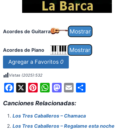
Acordes de Guitarra
Acordes de Piano
Agregar a Favoritos
0
Vistas (2025):
532
F
X
Pi
W
M
E
S
a
nt
h
a
m
h
Canciones Relacionadas:
c
er
at
st
ai
ar
e
e
s
o
l
e
Los Tres Caballeros – Chamaca
b
st
A
d
Los Tres Caballeros – Regalame esta noche