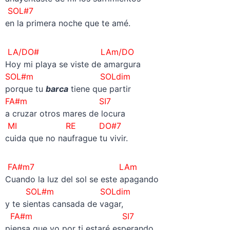
SOL#7
en la primera noche que te amé.
LA/DO# LAm/DO
Hoy mi playa se viste de amargura
SOL#m SOLdim
porque tu
barca
tiene que partir
FA#m SI7
a cruzar otros mares de locura
MI RE DO#7
cuida que no naufrague tu vivir.
FA#m7 LAm
Cuando la luz del sol se este apagando
SOL#m SOLdim
y te sientas cansada de vagar,
FA#m SI7
piensa que yo por ti estaré esperando