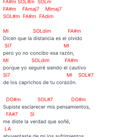
FA#m SOL#m SOLm
FA#m FAmaj7 MImaj7
SOL#m FA#m FAdim
MI SOLdim FA#m
Dicen que la distancia es el olvido
SI7 MI
pero yo no concibo esa razón,
MI
SOLdim
FA#m
porque yo seguiré siendo el cautivo
SI7 MI SOL#7
de los caprichos de tu corazón.
DO#m SOL#7 DO#m
Supiste esclarecer mis pensamientos,
FA#7 SI
me diste la verdad que soñé,
LA
ahuyentaste de mi los sufrimientos