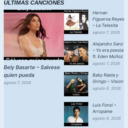
ULTIMAS CANCIONES
Hernan
Figueroa Reyes
– La Telesita
agosto 7, 2026
Alejandro Sanz
– Yo era poesia
ft. Eden Muñoz
agosto 7, 2026
Bely Basarte – Salvese
quien pueda
Baby Rasta y
Gringo – Vision
agosto 7, 2026
agosto 6, 2026
Luis Fonsi –
Arropame
agosto 6, 2026