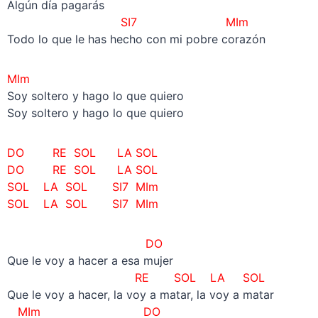
Algún día pagarás
SI7 MIm
Todo lo que le has hecho con mi pobre corazón
MIm
Soy soltero y hago lo que quiero
Soy soltero y hago lo que quiero
DO RE SOL LA SOL
DO RE SOL LA SOL
SOL LA SOL SI7 MIm
SOL LA SOL SI7 MIm
DO
Que le voy a hacer a esa mujer
RE SOL LA SOL
Que le voy a hacer, la voy a matar, la voy a matar
MIm DO