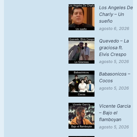
Los Angeles De
Charly – Un
sueño
agosto 6, 2026
Quevedo – La
graciosa ft.
Elvis Crespo
agosto 5, 2026
Babasonicos –
Cocos
agosto 5, 2026
Vicente Garcia
– Bajo el
flamboyan
agosto 5, 2026