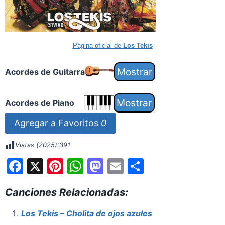
Página oficial de
Los Tekis
Acordes de Guitarra
Acordes de Piano
Agregar a Favoritos
0
Vistas (2025):
391
F
X
Pi
W
M
E
S
a
nt
h
a
m
h
Canciones Relacionadas:
c
er
at
st
ai
ar
e
e
s
o
l
e
Los Tekis – Cholita de ojos azules