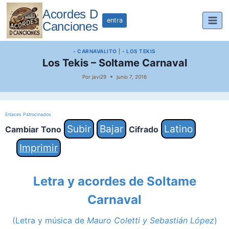
Saltar
Acordes D
al
entra
Canciones
contenido
- CARNAVALITO
|
- LOS TEKIS
Los Tekis – Soltame Carnaval
Por
javi29
junio 7, 2016
Enlaces Patrocinados
Subir
Bajar
Latino
Cambiar Tono
Cifrado
Imprimir
Letra y acordes de
Soltame
Carnaval
(Letra y música de
Mauro Coletti y Sebastián López
)