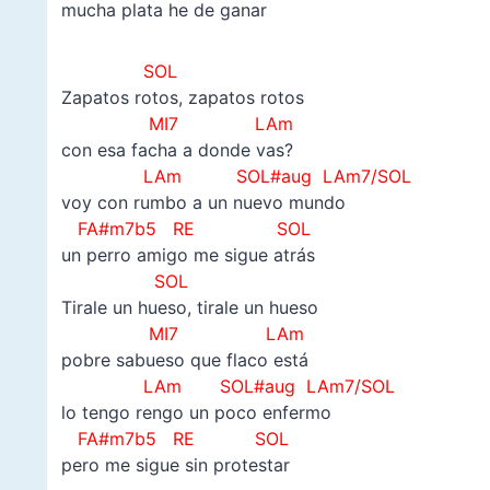
mucha plata he de ganar
SOL
Zapatos rotos, zapatos rotos
MI7 LAm
con esa facha a donde vas?
LAm SOL#aug LAm7/SOL
voy con rumbo a un nuevo mundo
FA#m7b5 RE
SOL
un perro amigo me sigue atrás
SOL
Tirale un hueso, tirale un hueso
MI7 LAm
pobre sabueso que flaco está
LAm SOL#aug LAm7/SOL
lo tengo rengo un poco enfermo
FA#m7b5 RE
SOL
pero me sigue sin protestar