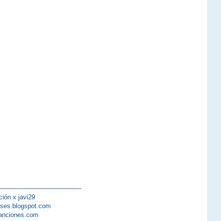
—————————————-
ción x javi29
lases.blogspot.com
anciones.com