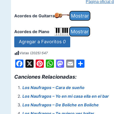
Página oficial 
Acordes de Guitarra
Acordes de Piano
Agregar a Favoritos
0
Vistas (2025):
547
F
X
Pi
W
M
E
S
a
nt
h
a
m
h
Canciones Relacionadas:
c
er
at
st
ai
ar
e
e
s
o
l
e
Los Naufragos – Cara de sueño
b
st
A
d
Los Naufragos – Yo en mi casa ella en el bar
o
p
o
Los Naufragos – De Boliche en Boliche
o
p
n
Los Naufragos – Te quiero ver bailar