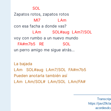
SOL
Zapatos rotos, zapatos rotos
MI7 LAm
con esa facha a donde vas?
LAm SOL#aug LAm7/SOL
voy con rumbo a un nuevo mundo
FA#m7b5 RE
SOL
un perro amigo me sigue atrás…
La bajada
LAm SOL#aug LAm7/SOL FA#m7b5
Pueden anotarla también así
LAm LAm/SOL# LAm/SOL LAm/FA#
———————————
Transcrip
https://javi29c
acordesdc