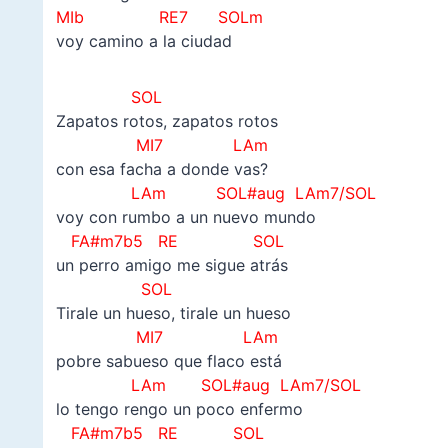
MIb
RE7 SOLm
voy camino a la ciudad
SOL
Zapatos rotos, zapatos rotos
MI7 LAm
con esa facha a donde vas?
LAm SOL#aug LAm7/SOL
voy con rumbo a un nuevo mundo
FA#m7b5 RE
SOL
un perro amigo me sigue atrás
SOL
Tirale un hueso, tirale un hueso
MI7 LAm
pobre sabueso que flaco está
LAm SOL#aug LAm7/SOL
lo tengo rengo un poco enfermo
FA#m7b5 RE
SOL