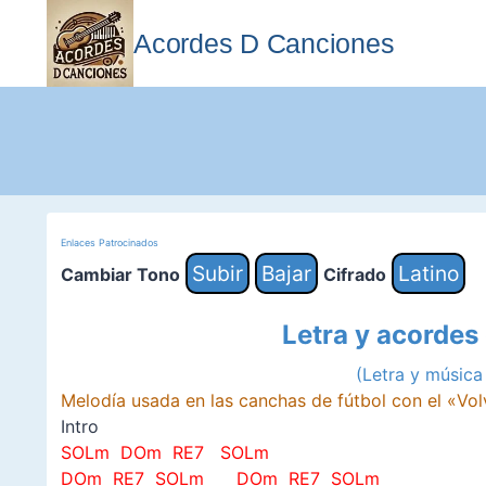
Saltar
al
Acordes D Canciones
contenido
Enlaces Patrocinados
Subir
Bajar
Latino
Cambiar Tono
Cifrado
Letra y acordes
(Letra y músic
Melodía usada en las canchas de fútbol con el «V
Intro
SOLm DOm RE7
SOLm
DOm RE7 SOLm
DOm RE7 SOLm