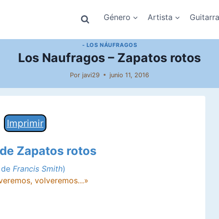
Género
Artista
Guitarr
- LOS NÁUFRAGOS
Los Naufragos – Zapatos rotos
Por
javi29
junio 11, 2016
Imprimir
 de Zapatos rotos
a de
Francis Smith
)
olveremos, volveremos…»