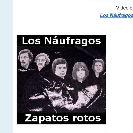
———————————
Video e
Los Náufragos