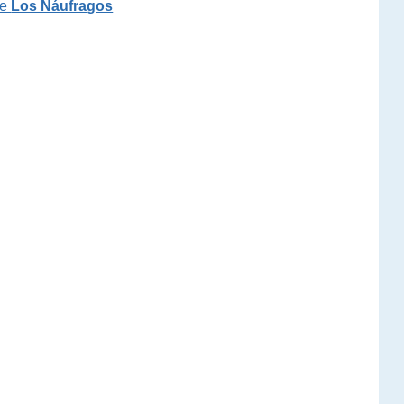
de
Los Náufragos