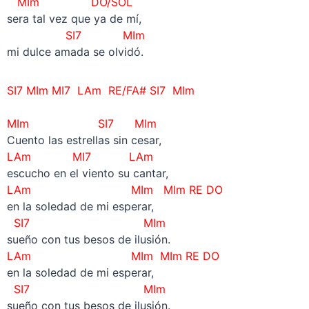
MIm DO/SOL
sera tal vez que ya de mí,
SI7 MIm
mi dulce amada se olvidó.
SI7 MIm MI7 LAm RE/FA# SI7 MIm
–
MIm SI7 MIm
Cuento las estrellas sin cesar,
LAm MI7 LAm
escucho en el viento su cantar,
LAm MIm
MIm RE DO
en la soledad de mi esperar,
SI7 MIm
sueño con tus besos de ilusión.
LAm MIm
MIm RE DO
en la soledad de mi esperar,
SI7 MIm
sueño con tus besos de ilusión.