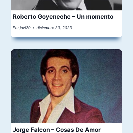
Roberto Goyeneche – Un momento
Por
javi29
diciembre 30, 2023
Jorge Falcon – Cosas De Amor