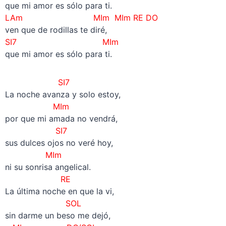
que mi amor es sólo para ti.
LAm MIm MIm RE DO
ven que de rodillas te diré,
SI7 MIm
que mi amor es sólo para ti.
SI7
La noche avanza y solo estoy,
MIm
por que mi amada no vendrá,
SI7
sus dulces ojos no veré hoy,
MIm
ni su sonrisa angelical.
RE
La última noche en que la vi,
SOL
sin darme un beso me dejó,