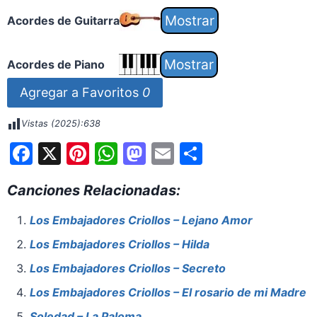
Acordes de Guitarra
Acordes de Piano
Agregar a Favoritos
0
Vistas (2025):
638
F
X
Pi
W
M
E
S
a
nt
h
a
m
h
Canciones Relacionadas:
c
er
at
st
ai
ar
e
e
s
o
l
e
Los Embajadores Criollos – Lejano Amor
b
st
A
d
Los Embajadores Criollos – Hilda
o
p
o
Los Embajadores Criollos – Secreto
o
p
n
Los Embajadores Criollos – El rosario de mi Madre
k
Soledad – La Paloma