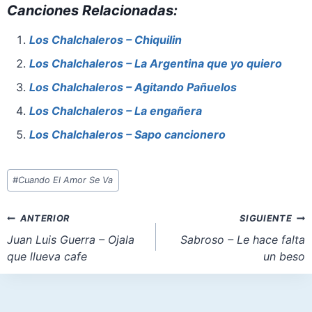
Canciones Relacionadas:
c
er
at
st
ai
ar
e
e
s
o
l
e
Los Chalchaleros – Chiquilin
b
st
A
d
Los Chalchaleros – La Argentina que yo quiero
o
p
o
Los Chalchaleros – Agitando Pañuelos
o
p
n
Los Chalchaleros – La engañera
k
Los Chalchaleros – Sapo cancionero
Etiquetas
#
Cuando El Amor Se Va
de
la
Navegación
ANTERIOR
SIGUIENTE
entrada:
de
Juan Luis Guerra – Ojala
Sabroso – Le hace falta
que llueva cafe
un beso
entradas