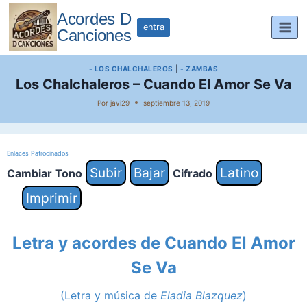
Saltar
Acordes D
al
entra
Canciones
contenido
- LOS CHALCHALEROS
|
- ZAMBAS
Los Chalchaleros – Cuando El Amor Se Va
Por
javi29
septiembre 13, 2019
Enlaces Patrocinados
Subir
Bajar
Latino
Cambiar Tono
Cifrado
Imprimir
Letra y acordes de Cuando El Amor
Se Va
(Letra y música de
Eladia Blazquez
)