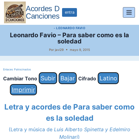
Saltar
Acordes D
al
entra
Canciones
contenido
- LEONARDO FAVIO
Leonardo Favio – Para saber como es la
soledad
Por
javi29
mayo 9, 2015
Enlaces Patrocinados
Subir
Bajar
Latino
Cambiar Tono
Cifrado
Imprimir
Letra y acordes de Para saber como
es la soledad
(Letra y música de
Luis Alberto Spinetta y Edelmiro
Molinari
)