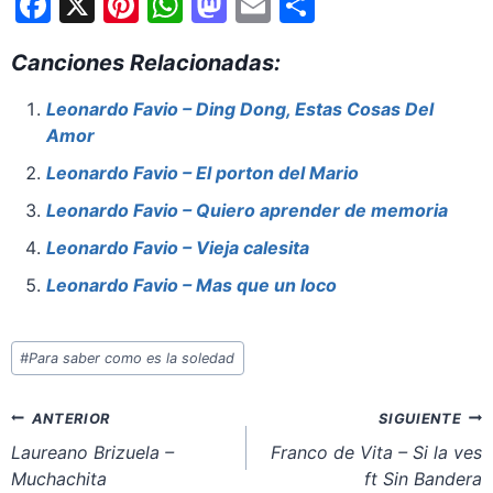
F
X
Pi
W
M
E
S
a
nt
h
a
m
h
Canciones Relacionadas:
c
er
at
st
ai
ar
e
e
s
o
l
e
Leonardo Favio – Ding Dong, Estas Cosas Del
Amor
b
st
A
d
o
p
o
Leonardo Favio – El porton del Mario
o
p
n
Leonardo Favio – Quiero aprender de memoria
k
Leonardo Favio – Vieja calesita
Leonardo Favio – Mas que un loco
Etiquetas
#
Para saber como es la soledad
de
la
Navegación
ANTERIOR
SIGUIENTE
entrada:
de
Laureano Brizuela –
Franco de Vita – Si la ves
Muchachita
ft Sin Bandera
entradas