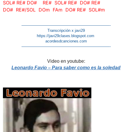
SOL# RE# DO# RE#
SOL# RE# DO# RE#
DO# RE#/SOL DOm FAm DO# RE# SOL#m
———————————————————————-
Transcripción x javi29
https://javi29clases.blogspot.com
acordesdcanciones.com
———————————————————————-
Video en youtube:
Leonardo Favio – Para saber como es la soledad