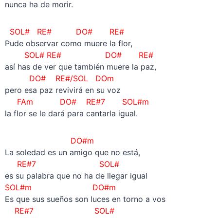
nunca ha de morir.
SOL# RE# DO# RE#
Pude observar como muere la flor,
SOL# RE# DO# RE#
así has de ver que también muere la paz,
DO# RE#/SOL DOm
pero esa paz revivirá en su voz
FAm DO# RE#7 SOL#m
la flor se le dará para cantarla igual.
DO#m
La soledad es un amigo que no está,
RE#7 SOL#
es su palabra que no ha de llegar igual
SOL#m DO#m
Es que sus sueños son luces en torno a vos
RE#7 SOL#