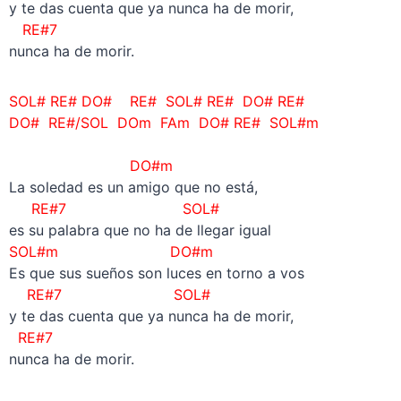
y te das cuenta que ya nunca ha de morir,
RE#7
nunca ha de morir.
SOL# RE# DO# RE#
SOL# RE# DO# RE#
DO# RE#/SOL DOm FAm DO# RE# SOL#m
DO#m
La soledad es un amigo que no está,
RE#7 SOL#
es su palabra que no ha de llegar igual
SOL#m DO#m
Es que sus sueños son luces en torno a vos
RE#7 SOL#
y te das cuenta que ya nunca ha de morir,
RE#7
nunca ha de morir.