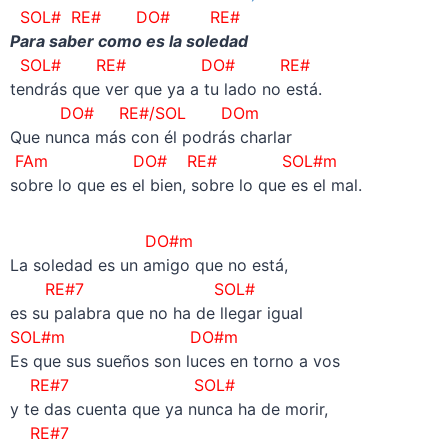
SOL# RE# DO# RE#
Para saber como es la soledad
SOL# RE# DO# RE#
tendrás que ver que ya a tu lado no está.
DO# RE#/SOL DOm
Que nunca más con él podrás charlar
FAm DO# RE# SOL#m
sobre lo que es el bien, sobre lo que es el mal.
DO#m
La soledad es un amigo que no está,
RE#7 SOL#
es su palabra que no ha de llegar igual
SOL#m DO#m
Es que sus sueños son luces en torno a vos
RE#7 SOL#
y te das cuenta que ya nunca ha de morir,
RE#7