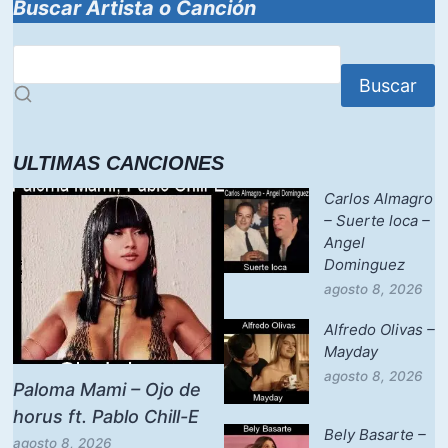
Buscar Artista o Canción
Buscar
ULTIMAS CANCIONES
Carlos Almagro
– Suerte loca –
Angel
Dominguez
agosto 8, 2026
Alfredo Olivas –
Mayday
agosto 8, 2026
Paloma Mami – Ojo de
horus ft. Pablo Chill-E
Bely Basarte –
agosto 8, 2026