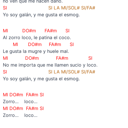
no ven que me hacen daño.
SI
SI LA MI/SOL# SI/FA#
Yo soy galán, y me gusta el esmog.
MI DO#m FA#m SI
Al zorro loco, le patina el coco.
MI DO#m FA#m SI
Le gusta la mugre y huele mal.
MI DO#m FA#m SI
No me importa que me llamen sucio y loco.
SI
SI LA MI/SOL# SI/FA#
Yo soy galán, y me gusta el esmog.
MI DO#m FA#m SI
Zorro… loco…
MI DO#m FA#m SI
Zorro… loco…