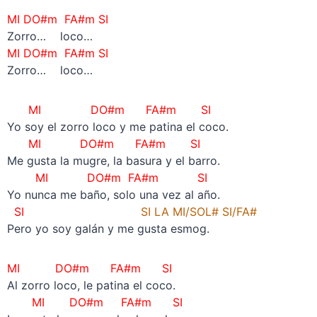
MI DO#m FA#m SI
Zorro… loco…
MI DO#m FA#m SI
Zorro… loco…
MI DO#m FA#m SI
Yo soy el zorro loco y me patina el coco.
MI DO#m FA#m SI
Me gusta la mugre, la basura y el barro.
MI DO#m FA#m SI
Yo nunca me baño, solo una vez al año.
SI
SI LA MI/SOL# SI/FA#
Pero yo soy galán y me gusta esmog.
MI DO#m FA#m SI
Al zorro loco, le patina el coco.
MI DO#m FA#m SI