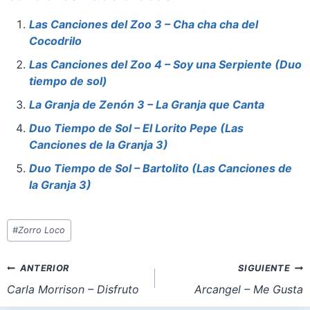
c
er
at
st
ai
ar
e
e
s
o
l
e
Las Canciones del Zoo 3 – Cha cha cha del
Cocodrilo
b
st
A
d
o
p
o
Las Canciones del Zoo 4 – Soy una Serpiente (Duo
tiempo de sol)
o
p
n
La Granja de Zenón 3 – La Granja que Canta
k
Duo Tiempo de Sol – El Lorito Pepe (Las
Canciones de la Granja 3)
Duo Tiempo de Sol – Bartolito (Las Canciones de
la Granja 3)
Etiquetas
#
Zorro Loco
de
la
Navegación
ANTERIOR
SIGUIENTE
entrada:
de
Carla Morrison – Disfruto
Arcangel – Me Gusta