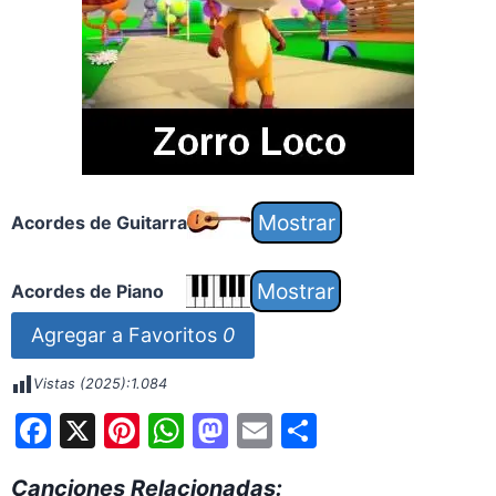
Acordes de Guitarra
Acordes de Piano
Agregar a Favoritos
0
Vistas (2025):
1.084
F
X
Pi
W
M
E
S
a
nt
h
a
m
h
Canciones Relacionadas: