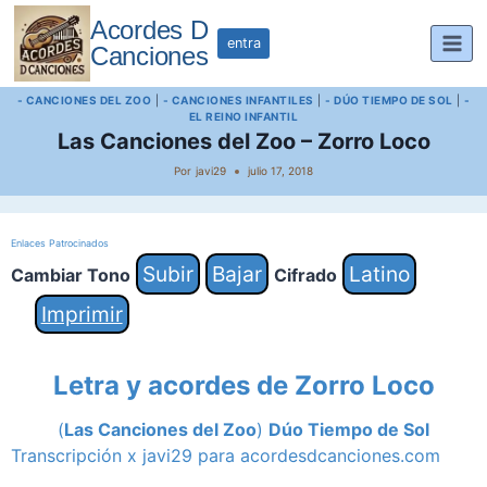
Saltar
Acordes D
al
entra
Canciones
contenido
- CANCIONES DEL ZOO
|
- CANCIONES INFANTILES
|
- DÚO TIEMPO DE SOL
|
-
EL REINO INFANTIL
Las Canciones del Zoo – Zorro Loco
Por
javi29
julio 17, 2018
Enlaces Patrocinados
Subir
Bajar
Latino
Cambiar Tono
Cifrado
Imprimir
Letra y acordes de Zorro Loco
(
Las Canciones del Zoo
)
Dúo Tiempo de Sol
Transcripción x javi29 para acordesdcanciones.com