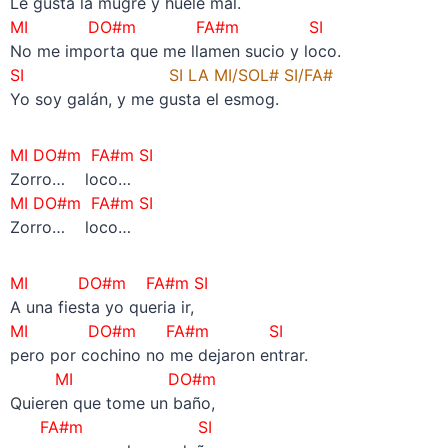
Le gusta la mugre y huele mal.
MI DO#m FA#m SI
No me importa que me llamen sucio y loco.
SI
SI LA MI/SOL# SI/FA#
Yo soy galán, y me gusta el esmog.
MI DO#m FA#m SI
Zorro… loco…
MI DO#m FA#m SI
Zorro… loco…
MI DO#m FA#m SI
A una fiesta yo queria ir,
MI DO#m FA#m SI
pero por cochino no me dejaron entrar.
MI DO#m
Quieren que tome un baño,
FA#m SI