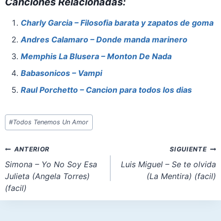
Canciones Relacionadas:
c
er
at
st
ai
ar
e
e
s
o
l
e
Charly Garcia – Filosofia barata y zapatos de goma
b
st
A
d
Andres Calamaro – Donde manda marinero
o
p
o
Memphis La Blusera – Monton De Nada
o
p
n
Babasonicos – Vampi
k
Raul Porchetto – Cancion para todos los dias
Etiquetas
#
Todos Tenemos Un Amor
de
la
Navegación
ANTERIOR
SIGUIENTE
entrada:
de
Simona – Yo No Soy Esa
Luis Miguel – Se te olvida
Julieta (Angela Torres)
(La Mentira) (facil)
entradas
(facil)