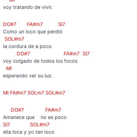
voy tratando de vivir.
DO#7
FA#m7 SI7
Como un loco que perdió
SOL#m7
la cordura de a poco
DO#7 FA#m7 SI7
voy colgado de todos los focos
MI
esperando ver su luz.
MI FA#m7 SOLm7 SOL#m7
DO#7 FA#m7
Amanece que no es poco
SI7 SOL#m7
ella loca y yo tan loco