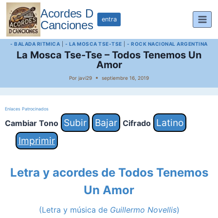
Saltar
Acordes D
al
entra
Canciones
contenido
- BALADA RITMICA
|
- LA MOSCA TSE-TSE
|
- ROCK NACIONAL ARGENTINA
La Mosca Tse-Tse – Todos Tenemos Un
Amor
Por
javi29
septiembre 16, 2019
Enlaces Patrocinados
Subir
Bajar
Latino
Cambiar Tono
Cifrado
Imprimir
Letra y acordes de Todos Tenemos
Un Amor
(Letra y música de
Guillermo Novellis
)