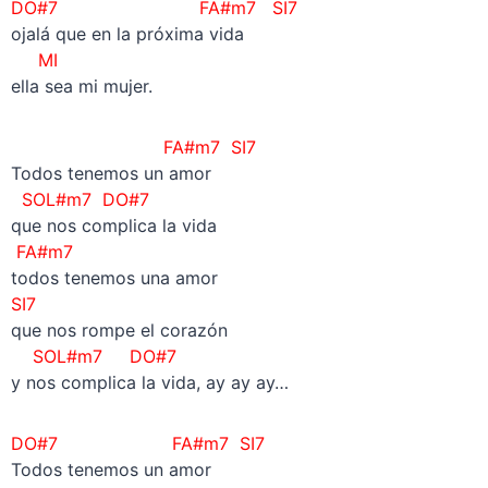
DO#7 FA#m7 SI7
ojalá que en la próxima vida
MI
ella sea mi mujer.
FA#m7 SI7
Todos tenemos un amor
SOL#m7 DO#7
que nos complica la vida
FA#m7
todos tenemos una amor
SI7
que nos rompe el corazón
SOL#m7 DO#7
y nos complica la vida, ay ay ay…
DO#7
FA#m7 SI7
Todos tenemos un amor