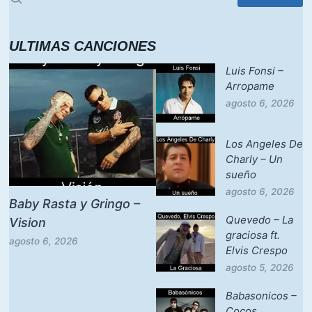
ULTIMAS CANCIONES
Luis Fonsi –
Arropame
agosto 6, 2026
Los Angeles De
Charly – Un
sueño
agosto 6, 2026
Baby Rasta y Gringo –
Quevedo – La
Vision
graciosa ft.
agosto 6, 2026
Elvis Crespo
agosto 5, 2026
Babasonicos –
Cocos