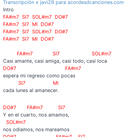
Transcripción x javi29 para acordesdcanciones.com
Intro
FA#m7 SI7 SOL#m7 DO#7
FA#m7 SI7 MI DO#7
FA#m7 SI7 SOL#m7 DO#7
FA#m7 SI7 MI DO#7
–
FA#m7 SI7
SOL#m7
Casi amante, casi amiga, casi todo, casi loca
DO#7 FA#m7
espera mi regreso como pocas
SI7 MI
cada lunes al amanecer.
DO#7
FA#m7 SI7
Y en el cuarto, nos amamos,
SOL#m7
nos odiamos, nos mareamos
DO#7 FA#m7 SI7