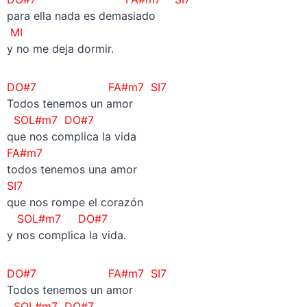
para ella nada es demasiado
MI
y no me deja dormir.
DO#7
FA#m7 SI7
Todos tenemos un amor
SOL#m7 DO#7
que nos complica la vida
FA#m7
todos tenemos una amor
SI7
que nos rompe el corazón
SOL#m7 DO#7
y nos complica la vida.
DO#7
FA#m7 SI7
Todos tenemos un amor
SOL#m7 DO#7