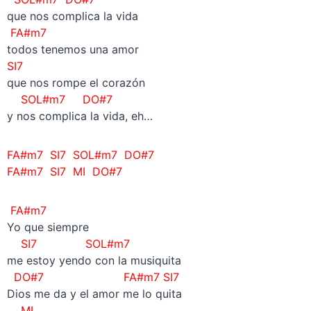
que nos complica la vida
FA#m7
todos tenemos una amor
SI7
que nos rompe el corazón
SOL#m7 DO#7
y nos complica la vida, eh…
FA#m7 SI7 SOL#m7 DO#7
FA#m7 SI7 MI DO#7
FA#m7
Yo que siempre
SI7 SOL#m7
me estoy yendo con la musiquita
DO#7 FA#m7 SI7
Dios me da y el amor me lo quita
MI